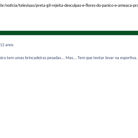
.br/noticia/televisao/preta-gil-rejeita-desculpas-e-flores-do-panico-e-ameaca-p
12 anos
co tem umas brincadeiras pesadas... Mas... Tem que tentar levar na esportiva.