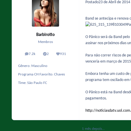
Postado
23 de Abril de 2014
Band se antecipa e renova 
Barbirotto
O Pânico será da Band pelo
Membros
assinar nos próximos dias u
7.2k
2
931
Para não correr riscos de p
posts
Solutions
Reputação
venceria em março de 2015.
Gênero:
Masculino
Embora tenha um custo de p
Programa CH Favorito:
Chaves
programa tem oscilado em t
Time:
São Paulo FC
O Pânico está na Band desd
pagamentos.
http://noticiasdatv.uol.co
1 mês depois...