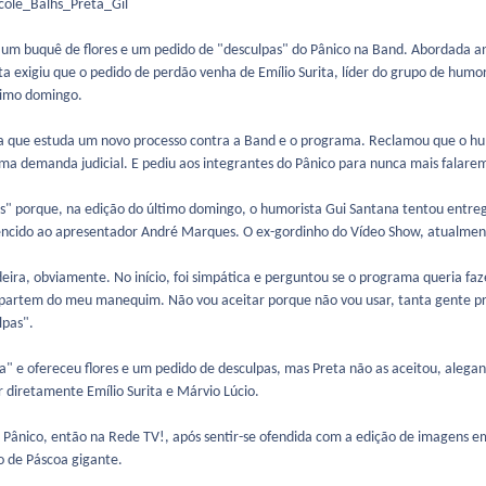
u um buquê de flores e um pedido de "desculpas" do Pânico na Band. Abordada 
a exigiu que o pedido de perdão venha de Emílio Surita, líder do grupo de humori
óximo domingo.
da que estuda um novo processo contra a Band e o programa. Reclamou que o hu
ma demanda judicial. E pediu aos integrantes do Pânico para nunca mais falare
as" porque, na edição do último domingo, o humorista Gui Santana tentou entreg
ncido ao apresentador André Marques. O ex-gordinho do Vídeo Show, atualmente
eira, obviamente. No início, foi simpática e perguntou se o programa queria faz
partem do meu manequim. Não vou aceitar porque não vou usar, tanta gente pre
lpas".
a" e ofereceu flores e um pedido de desculpas, mas Preta não as aceitou, aleg
r diretamente Emílio Surita e Márvio Lúcio.
 Pânico, então na Rede TV!, após sentir-se ofendida com a edição de imagens 
 de Páscoa gigante.