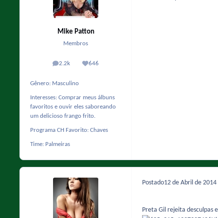
Mike Patton
Membros
2.2k
646
posts
Reputação
Gênero:
Masculino
Interesses:
Comprar meus álbuns
favoritos e ouvir eles saboreando
um delicioso frango frito.
Programa CH Favorito:
Chaves
Time:
Palmeiras
Postado
12 de Abril de 2014
Preta Gil rejeita desculpas