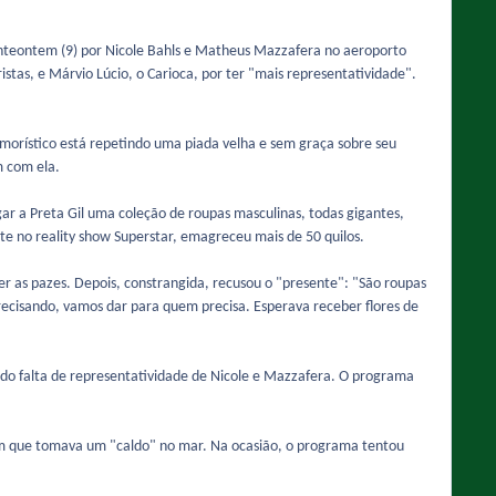
anteontem (9) por Nicole Bahls e Matheus Mazzafera no aeroporto
stas, e Márvio Lúcio, o Carioca, por ter "mais representatividade".
morístico está repetindo uma piada velha e sem graça sobre seu
m com ela.
ar a Preta Gil uma coleção de roupas masculinas, todas gigantes,
 no reality show Superstar, emagreceu mais de 50 quilos.
er as pazes. Depois, constrangida, recusou o "presente": "São roupas
cisando, vamos dar para quem precisa. Esperava receber flores de
ando falta de representatividade de Nicole e Mazzafera. O programa
em que tomava um "caldo" no mar. Na ocasião, o programa tentou