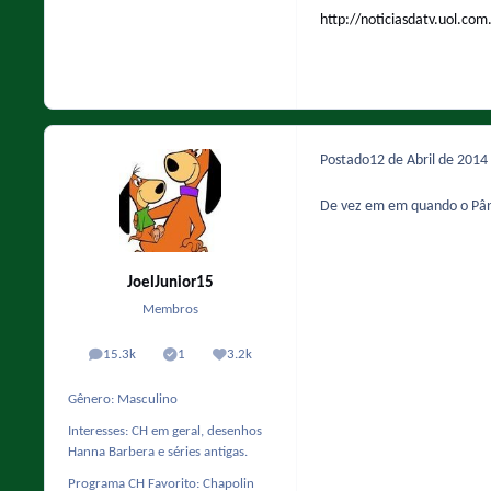
http://noticiasdatv.uol.com
Postado
12 de Abril de 2014
De vez em em quando o Pâni
JoelJunior15
Membros
15.3k
1
3.2k
posts
Solutions
Reputação
Gênero:
Masculino
Interesses:
CH em geral, desenhos
Hanna Barbera e séries antigas.
Programa CH Favorito:
Chapolin