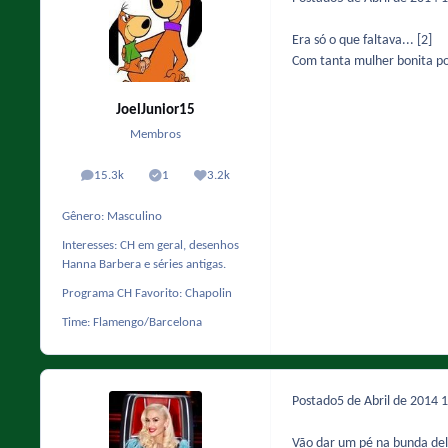
Era só o que faltava... [2]
Com tanta mulher bonita por
JoelJunior15
Membros
15.3k
1
3.2k
posts
Solutions
Reputação
Gênero:
Masculino
Interesses:
CH em geral, desenhos
Hanna Barbera e séries antigas.
Programa CH Favorito:
Chapolin
Time:
Flamengo/Barcelona
Postado
5 de Abril de 2014
1
Vão dar um pé na bunda del