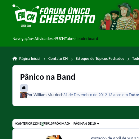
Ir para conteúdo
Navegação
Atividades
FUCHTube
Leaderboard
Página Inicial
Contato CH
Estoque de Tópicos Fechados
Tod
Pânico na Band
Por
William Murdoch
31 de Dezembro de 2012
13 anos
em
Todos
ANTERIOR
1
2
3
4
5
6
7
8
9
10
PRÓXIMA
PÁGINA 6 DE 10
Postado
5 de Abril de 2014
1