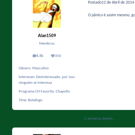
Postado
12 de Abril de 2014
O pânico é assim mesmo, go
Alan1509
Membros
6.8k
350
posts
Reputação
Gênero:
Masculino
Interesses:
Desinteressado, por isso
ninguém se interessa
Programa CH Favorito:
Chapolin
Time:
Botafogo
2 semanas depois...