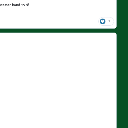
rocessar-band-2978
1