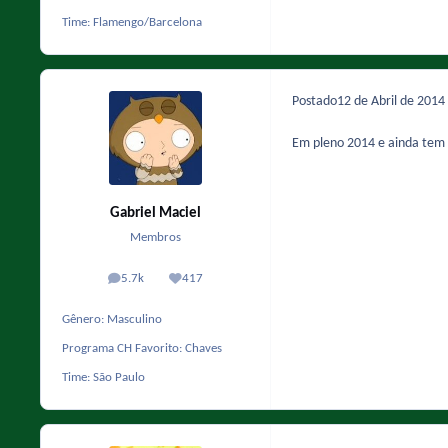
Time:
Flamengo/Barcelona
Postado
12 de Abril de 2014
Em pleno 2014 e ainda tem 
Gabriel Maciel
Membros
5.7k
417
posts
Reputação
Gênero:
Masculino
Programa CH Favorito:
Chaves
Time:
São Paulo