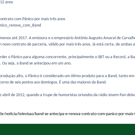
12 anos
contrato com Pânico por mais três anos
 menos até 2017. A emissora e o empresário Antônio Augusto Amaral de Carvalho
m novo contrato de parceria, válido por mais três anos. Já está certa, de ambas 
erder o Pânico para alguma concorrente, principalmente o SBT ou a Record, a Ba
 Ou seja, a Band se antecipou em um ano.
rodução alto, o Pânico é considerado um ótimo produto para a Band, tanto em
orno de seis pontos aos domingos. É uma das maiores da Band.
e abril de 2012, quando a trupe de humoristas oriundos da rádio Jovem Pan de
m.br/noticia/televisao/band-se-antecipa-e-renova-contrato-com-panico-por-mais