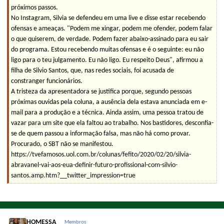
próximos passos.
No Instagram, Silvia se defendeu em uma live e disse estar recebendo
ofensas e ameaças. "Podem me xingar, podem me ofender, podem falar
o que quiserem, de verdade. Podem fazer abaixo-assinado para eu sair
do programa. Estou recebendo muitas ofensas e é o seguinte: eu não
ligo para o teu julgamento. Eu não ligo. Eu respeito Deus", afirmou a
filha de Silvio Santos, que, nas redes sociais, foi acusada de
constranger funcionários.
A tristeza da apresentadora se justifica porque, segundo pessoas
próximas ouvidas pela coluna, a ausência dela estava anunciada em e-
mail para a produção e a técnica. Ainda assim, uma pessoa tratou de
vazar para um site que ela faltou ao trabalho. Nos bastidores, desconfia-
se de quem passou a informação falsa, mas não há como provar.
Procurado, o SBT não se manifestou.
https://tvefamosos.uol.com.br/colunas/fefito/2020/02/20/silvia-
abravanel-vai-aos-eua-definir-futuro-profissional-com-silvio-
santos.amp.htm?__twitter_impression=true
HOMESSA
Membros