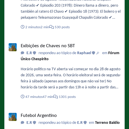
Colorado ✔️ Episodio 203 (1978): Dinero llama a dinero, pero
también al ratero El Chavo ✔️ Episodio 18 (1973): El bolero y el
peluquero Teleamazonas Guayaquil Chapulín Colorado ✔️
Episodio 48 (1974): Interrumpiendo la filmación / No es lo
2 minutos
2 min
530 posts
mismo chapulines con agua, que aguas con los chapulines! El
Chavo ✔️ Episodio 104 (1975): Los insectos
Exibições de Chaves no SBT
Exibições de Chaves no SBT
E.R
respondeu ao tópico de
Raphael
em
Fórum
Único Chespirito
Horário político na TV aberta vai começar no dia 28 de agosto
de 2026, uma sexta-feira. O horário eleitoral será de segunda-
feira à sábado (apenas aos domingos que não vai ter) No
horário da tarde será a partir das 13h e à noite a partir das
20h30. "Chaves" e "Clube do Chaves" serão afetados e
47 minutos
47 min
1301 posts
deverão ter a duração reduzida nesse período. Que isso não
afete a exibição de "História do Brasil" e "A proposta" no dia
Futebol Argentino
7 de setembro. - Como ficaria a grade do SBT com o horário
Futebol Argentino
político : DE SEGUNDA A SEXTA 8:30 Primeiro Impacto 13:00
E.R
respondeu ao tópico de
E.R
em
Terreno Baldio
Horário Eleitoral 13:25 Chaves (com 2 episódios) Entre 14:05 a