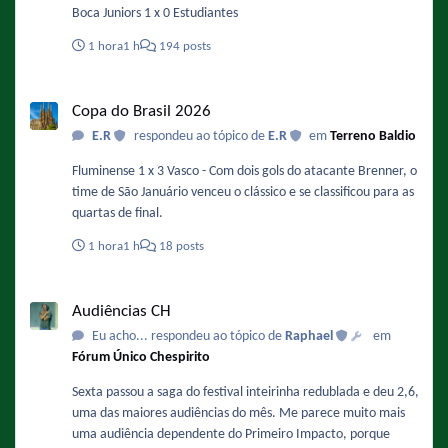
14:10 Novela mexicana 15:30 Fofocalizando 16:45 Novela
Boca Juniors 1 x 0 Estudiantes
mexicana 17:45 Novela mexicana 18:15 SBT Cidades 19:45
SBT Brasil 20:30 Horário Eleitoral 20:55 Novela mexicana
1 hora
1 h
194 posts
22:00 Programa do Ratinho 23:15 Faixa de programas (A
Praça É Nossa, SBT Repórter, etc) Entre 0:30 e 0:45 The Noite
Copa do Brasil 2026
Com Danilo Gentili SÁBADO 7:00 Sábado Animado 11:00 SBT
Copa do Brasil 2026
Notícias 13:00 Horário Eleitoral 13:25 Clube do Chaves 14:15
E.R
respondeu ao tópico de
E.R
em
Terreno Baldio
Eita, Lucas ! 15:15 Cinema em Casa 17:00 Cinema em Casa
18:45 SBT Cidades 19:45 SBT Brasil 20:30 Horário Eleitoral
Fluminense 1 x 3 Vasco - Com dois gols do atacante Brenner, o
20:55 ? 21:15 Bake Off Brasil 22:30 Viva a Noite - No sábado,
time de São Januário venceu o clássico e se classificou para as
entre o horário eleitoral e o Bake Off Brasil, daria para o SBT
quartas de final.
encaixar "Chapolin" ou "Chaves" se quisesse, para tapar
1 hora
1 h
18 posts
buraco. Se o SBT quiser exibir as sagas das vizinhas (1978 e
1975) no horário do almoço, é melhor fazer isso antes do
Audiências CH
horário eleitoral entrar no ar.
Audiências CH
Eu acho... respondeu ao tópico de
Raphael
em
Fórum Único Chespirito
Sexta passou a saga do festival inteirinha redublada e deu 2,6,
uma das maiores audiências do mês. Me parece muito mais
uma audiência dependente do Primeiro Impacto, porque