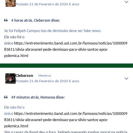
Postado
21 de Fevereiro de 2020
6 anos
4 horas atrás, Cleberson disse:
Se foi Felipeh Campos isso de demissão deve ser fake news.
Ele não foi o
único
https://entretenimento.band.uol.com.br/famosos/noticias/1000009
83611/silvia-abravanel-pede-demissao-para-silvio-santos-apos-
polemica.html
Cleberson
Membros
Postado
21 de Fevereiro de 2020
6 anos
49 minutos atrás, Homessa disse:
Ele não foi o
único
https://entretenimento.band.uol.com.br/famosos/noticias/1000009
83611/silvia-abravanel-pede-demissao-para-silvio-santos-apos-
polemica.html
Sim o rapaz da Band deu o furo, Felipeh querendo ganhar moral na notícia