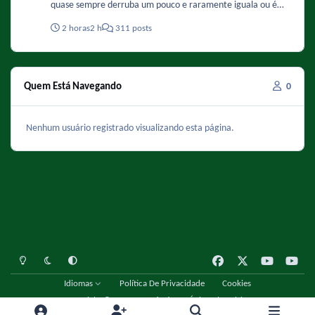
quase sempre derruba um pouco e raramente iguala ou é
superior. Então quando o PI vai bem, Chaves vai bem. Quando
2 horas
2 h
311 posts
vai mal, Chaves vai mal.
Quem Está Navegando
0
Nenhum usuário registrado visualizando esta página.
Light Mode
Dark Mode
System Preference
f
x
y
y
a
o
o
Idiomas
Política De Privacidade
Cookies
c
u
u
Copyright © 2001 - 2026 Fórum Único Chespirito
e
t
t
Powered by
Invision Community