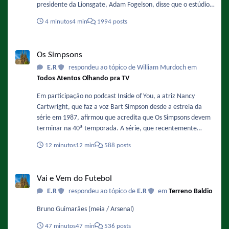
presidente da Lionsgate, Adam Fogelson, disse que o estúdio
está planejando iniciar a produção no final deste ano ou no
4 minutos
4 min
1994 posts
início de 2027. Sobre a data ele comentou: "Acredito que o
final de 2027 ou o primeiro semestre de 2028 sejam as
Os Simpsons
previsões mais otimistas para o segundo filme." Fonte :
Os Simpsons
https://www.omelete.com.br/filmes/michael-2-sequencia-da-
E.R
respondeu ao tópico de William Murdoch em
cinebiografia-de-michael-jackson-ganha-previsao-de-estreia-
Todos Atentos Olhando pra TV
nos-cinemas-confira
Em participação no podcast Inside of You, a atriz Nancy
Cartwright, que faz a voz Bart Simpson desde a estreia da
série em 1987, afirmou que acredita que Os Simpsons devem
terminar na 40ª temporada. A série, que recentemente
finalizou sua 37ª temporada e se prepara para a 38ª
12 minutos
12 min
588 posts
temporada, já tem renovação garantida até a temporada 40,
o que significa que o fim estimado pela atriz ocorreria na
Vai e Vem do Futebol
primavera de 2029. Fonte :
Vai e Vem do Futebol
https://www.omelete.com.br/series-tv/os-simpsons-voz-de-
E.R
respondeu ao tópico de
E.R
em
Terreno Baldio
bart-serie-vai-acabar-na-40-temporada
Bruno Guimarães (meia / Arsenal)
47 minutos
47 min
536 posts