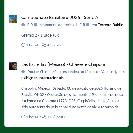
Campeonato Brasileiro 2026 - Série A
Campeonato Brasileiro 2026 - Série A
E.R
respondeu ao tópico de
E.R
em
Terreno Baldio
Grêmio 2 x 1 São Paulo
1 hora
1 h
43 posts
Las Estrellas (México) - Chaves e Chapolin
Las Estrellas (México) - Chaves e Chapolin
Doutor Chimoltrúfio respondeu ao tópico de Valette
em
Exibições Internacionais
Chapolin: México - Sábado, 08 de agosto de 2026 Horário de
Brasília 09:02 - Operação de salvamento / Problemas de peso
/ A lenda da Chorona (1973) OBS: O episódio acima já havia
sido apresentado pelo canal duas vezes desde o retorno da
série, uma em 12/04/2025, e a mais recente em 16/08/2025.
1 hora
1 h
1258 posts
09:30 - Um aluno e tanto / Presente de grego (1973) OBS: O
episódio acima já havia sido apresentado pelo canal duas
vezes desde o retorno da série, uma em 19/04/2025, e a mais