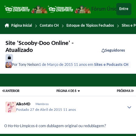
Ir para conteúdo
Fórum Único Chespi
Entre
Página Inicial
Contato CH
Estoque de Tópicos Fechados
Sites e 
Site 'Scooby-Doo Online' -
Atualizado
Seguidores
Por
Tony Nelson
1 de Março de 2015
11 anos
em
Sites e Podcasts CH
ANTERIOR
PÁGINA 4 DE 6
PRÓXIMA
AikoMD
Membros
Postado
27 de Abril de 2015
11 anos
O Ho-Ho-Límpicos é com dublagem original ou redublagem?