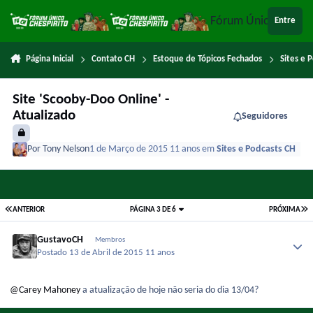
Ir para conteúdo
Fórum Único Chespi
Entre
Página Inicial
Contato CH
Estoque de Tópicos Fechados
Sites e 
Site 'Scooby-Doo Online' -
Atualizado
Seguidores
Por
Tony Nelson
1 de Março de 2015
11 anos
em
Sites e Podcasts CH
ANTERIOR
PÁGINA 3 DE 6
PRÓXIMA
GustavoCH
Membros
Postado
13 de Abril de 2015
11 anos
@Carey Mahoney
a atualização de hoje não seria do dia 13/04?