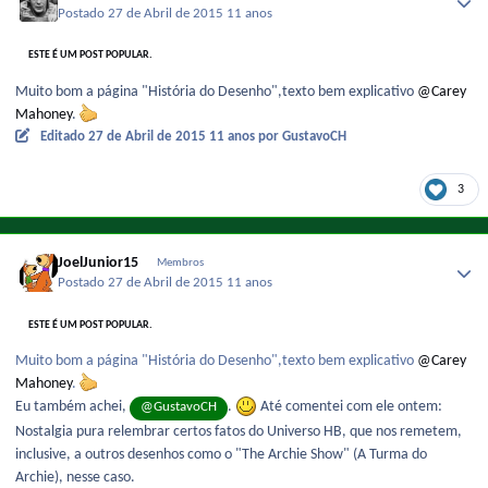
Postado
27 de Abril de 2015
11 anos
ESTE É UM POST POPULAR.
Muito bom a página "História do Desenho",texto bem explicativo
@Carey
Mahoney
.
Editado
27 de Abril de 2015
11 anos
por GustavoCH
3
JoelJunior15
Membros
Postado
27 de Abril de 2015
11 anos
ESTE É UM POST POPULAR.
Muito bom a página "História do Desenho",texto bem explicativo
@Carey
Mahoney
.
Eu também achei,
.
Até comentei com ele ontem:
@GustavoCH
Nostalgia pura relembrar certos fatos do Universo HB, que nos remetem,
inclusive, a outros desenhos como o "The Archie Show" (A Turma do
Archie), nesse caso.