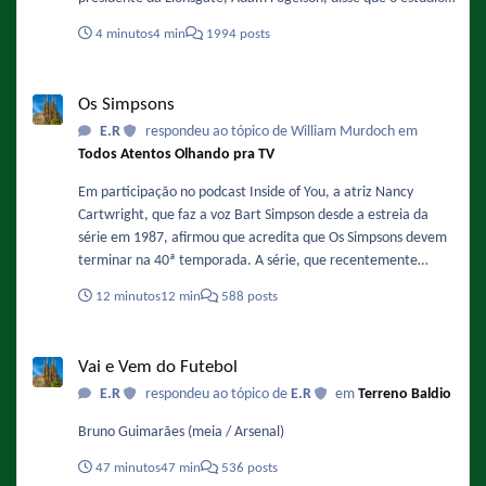
está planejando iniciar a produção no final deste ano ou no
4 minutos
4 min
1994 posts
início de 2027. Sobre a data ele comentou: "Acredito que o
final de 2027 ou o primeiro semestre de 2028 sejam as
Os Simpsons
previsões mais otimistas para o segundo filme." Fonte :
Os Simpsons
https://www.omelete.com.br/filmes/michael-2-sequencia-da-
E.R
respondeu ao tópico de William Murdoch em
cinebiografia-de-michael-jackson-ganha-previsao-de-estreia-
Todos Atentos Olhando pra TV
nos-cinemas-confira
Em participação no podcast Inside of You, a atriz Nancy
Cartwright, que faz a voz Bart Simpson desde a estreia da
série em 1987, afirmou que acredita que Os Simpsons devem
terminar na 40ª temporada. A série, que recentemente
finalizou sua 37ª temporada e se prepara para a 38ª
12 minutos
12 min
588 posts
temporada, já tem renovação garantida até a temporada 40,
o que significa que o fim estimado pela atriz ocorreria na
Vai e Vem do Futebol
primavera de 2029. Fonte :
Vai e Vem do Futebol
https://www.omelete.com.br/series-tv/os-simpsons-voz-de-
E.R
respondeu ao tópico de
E.R
em
Terreno Baldio
bart-serie-vai-acabar-na-40-temporada
Bruno Guimarães (meia / Arsenal)
47 minutos
47 min
536 posts