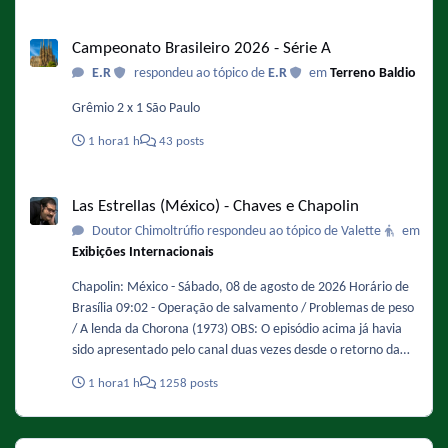
Campeonato Brasileiro 2026 - Série A
Campeonato Brasileiro 2026 - Série A
E.R
respondeu ao tópico de
E.R
em
Terreno Baldio
Grêmio 2 x 1 São Paulo
1 hora
1 h
43 posts
Las Estrellas (México) - Chaves e Chapolin
Las Estrellas (México) - Chaves e Chapolin
Doutor Chimoltrúfio respondeu ao tópico de Valette
em
Exibições Internacionais
Chapolin: México - Sábado, 08 de agosto de 2026 Horário de
Brasília 09:02 - Operação de salvamento / Problemas de peso
/ A lenda da Chorona (1973) OBS: O episódio acima já havia
sido apresentado pelo canal duas vezes desde o retorno da
série, uma em 12/04/2025, e a mais recente em 16/08/2025.
1 hora
1 h
1258 posts
09:30 - Um aluno e tanto / Presente de grego (1973) OBS: O
episódio acima já havia sido apresentado pelo canal duas
vezes desde o retorno da série, uma em 19/04/2025, e a mais