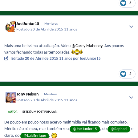
3
JoelJunior15
Membros
Postado
20 de Abril de 2015
11 anos
Mais uma belíssima atualização. Valeu
@Carey Mahoney
. Aos poucos
vamos fechando todas as temporadas.
Editado
20 de Abril de 2015
11 anos
por JoelJunior15
2
Tony Nelson
Membros
Postado
20 de Abril de 2015
11 anos
AUTOR
ESTE É UM POST POPULAR.
De pouco em pouco nosso acervo multimídia vai ficando mais completo.
Mérito não só meu, mas também seu
, do
e
@JoelJunior15
@Raphael
claro, do
.
@LuisEnrique