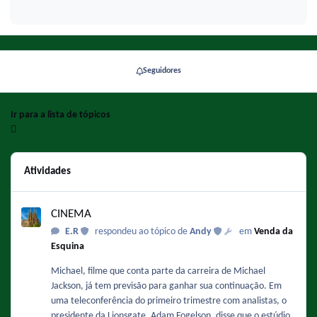
Seguidores
Ir para a lista de tópicos
Atividades
CINEMA
CINEMA
E.R
respondeu ao tópico de
Andy
em
Venda da
Esquina
Michael, filme que conta parte da carreira de Michael
Jackson, já tem previsão para ganhar sua continuação. Em
uma teleconferência do primeiro trimestre com analistas, o
presidente da Lionsgate, Adam Fogelson, disse que o estúdio