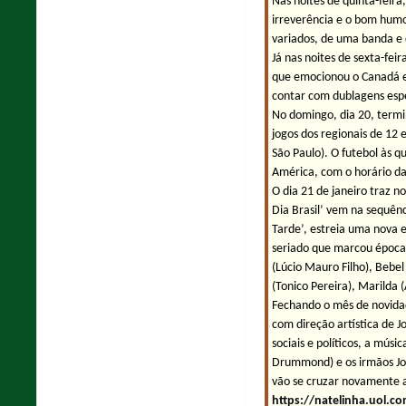
Nas noites de quinta-feira
irreverência e o bom humo
variados, de uma banda e 
Já nas noites de sexta-fei
que emocionou o Canadá e 
contar com dublagens espec
No domingo, dia 20, termi
jogos dos regionais de 12 
São Paulo). O futebol às q
América, com o horário da
O dia 21 de janeiro traz n
Dia Brasil’ vem na sequên
Tarde’, estreia uma nova 
seriado que marcou época.
(Lúcio Mauro Filho), Bebel
(Tonico Pereira), Marilda 
Fechando o mês de novidade
com direção artística de 
sociais e políticos, a mús
Drummond) e os irmãos João
vão se cruzar novamente a
https://natelinha.uol.c