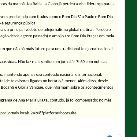
horas da manhã. Na Bahia, a Globo já perdeu a vice-liderança para a
ra vem produzindo com títulos como o Bom Dia São Paulo e Bom Dia
o e segurança pública.
ais a principal vedete do telejornalismo global matinal. Perdeu o
ração desde agosto passado) e ampliou os Bom Dia Praças em meia
cam que não há mais futuro para um tradicional telejornal nacional
uas vidas. Não faz mais sentido um jornal às 7h30 com notícias
do, mantendo apenas seu conteúdo nacional e internacional.
al de televisores ligados no horário é menor. Além disso, desde
go Bocardi e Gloria Vanique, que informam sobre os acontecimentos
programa de Ana Maria Braga, contudo, já foi compensado: no mês
-por-jornais-locais-24208?platform=hootsuite