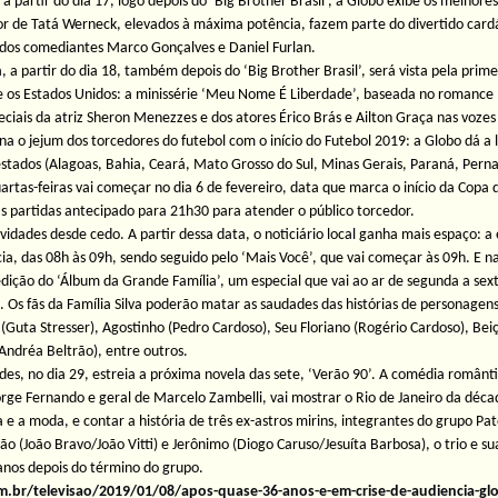
, a partir do dia 17, logo depois do ‘Big Brother Brasil’, a Globo exibe os melh
r de Tatá Werneck, elevados à máxima potência, fazem parte do divertido card
dos comediantes Marco Gonçalves e Daniel Furlan.
ra, a partir do dia 18, também depois do ‘Big Brother Brasil’, será vista pela pr
os Estados Unidos: a minissérie ‘Meu Nome É Liberdade’, baseada no romance ‘T
iais da atriz Sheron Menezzes e dos atores Érico Brás e Ailton Graça nas vozes
na o jejum dos torcedores do futebol com o início do Futebol 2019: a Globo dá 
estados (Alagoas, Bahia, Ceará, Mato Grosso do Sul, Minas Gerais, Paraná, Perna
uartas-feiras vai começar no dia 6 de fevereiro, data que marca o início da Copa 
s partidas antecipado para 21h30 para atender o público torcedor.
ovidades desde cedo. A partir dessa data, o noticiário local ganha mais espaço: a
cia, das 08h às 09h, sendo seguido pelo ‘Mais Você’, que vai começar às 09h. E
edição do ‘Álbum da Grande Família’, um especial que vai ao ar de segunda a s
 Os fãs da Família Silva poderão matar as saudades das histórias de personage
 (Guta Stresser), Agostinho (Pedro Cardoso), Seu Floriano (Rogério Cardoso), B
(Andréa Beltrão), entre outros.
s, no dia 29, estreia a próxima novela das sete, ‘Verão 90’. A comédia romântica
Jorge Fernando e geral de Marcelo Zambelli, vai mostrar o Rio de Janeiro da déc
ica e a moda, e contar a história de três ex-astros mirins, integrantes do grupo
 (João Bravo/João Vitti) e Jerônimo (Diogo Caruso/Jesuíta Barbosa), o trio e sua
nos depois do término do grupo.
om.br/televisao/2019/01/08/apos-quase-36-anos-e-em-crise-de-audiencia-g