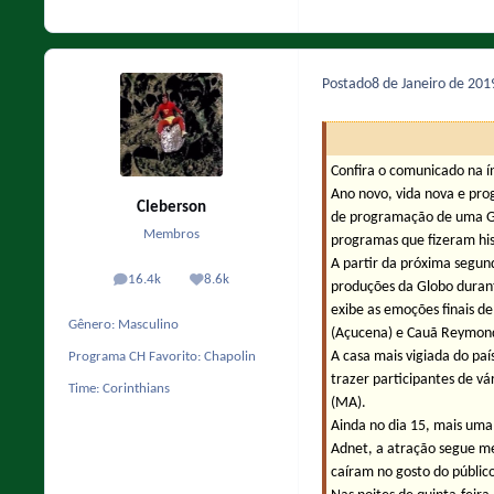
Postado
8 de Janeiro de 20
Confira o comunicado na í
Ano novo, vida nova e pro
Cleberson
de programação de uma Gl
Membros
programas que fizeram hist
A partir da próxima segund
16.4k
8.6k
posts
Reputação
produções da Globo durante
exibe as emoções finais de
Gênero:
Masculino
(Açucena) e Cauã Reymond 
A casa mais vigiada do país
Programa CH Favorito:
Chapolin
trazer participantes de vá
Time:
Corinthians
(MA).
Ainda no dia 15, mais uma
Adnet, a atração segue me
caíram no gosto do públic