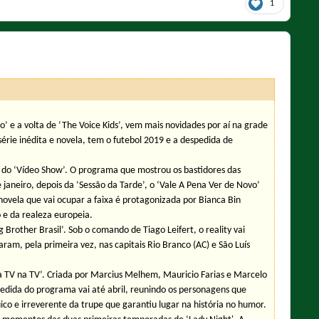
1
e a volta de ‘The Voice Kids’, vem mais novidades por aí na grade
e inédita e novela, tem o futebol 2019 e a despedida de
fim do ‘Vídeo Show’. O programa que mostrou os bastidores das
janeiro, depois da ‘Sessão da Tarde’, o ‘Vale A Pena Ver de Novo’
novela que vai ocupar a faixa é protagonizada por Bianca Bin
 e da realeza europeia.
g Brother Brasil’. Sob o comando de Tiago Leifert, o reality vai
aram, pela primeira vez, nas capitais Rio Branco (AC) e São Luís
a TV na TV’. Criada por Marcius Melhem, Mauricio Farias e Marcelo
edida do programa vai até abril, reunindo os personagens que
co e irreverente da trupe que garantiu lugar na história no humor.