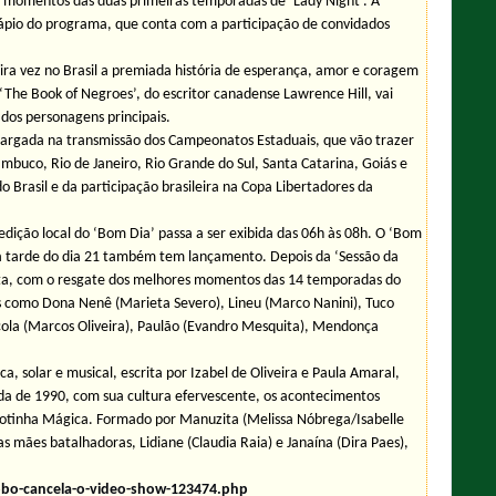
ores momentos das duas primeiras temporadas de ‘Lady Night'. A
ápio do programa, que conta com a participação de convidados
imeira vez no Brasil a premiada história de esperança, amor e coragem
he Book of Negroes’, do escritor canadense Lawrence Hill, vai
 dos personagens principais.
a largada na transmissão dos Campeonatos Estaduais, que vão trazer
mbuco, Rio de Janeiro, Rio Grande do Sul, Santa Catarina, Goiás e
do Brasil e da participação brasileira na Copa Libertadores da
 edição local do ‘Bom Dia’ passa a ser exibida das 06h às 08h. O ‘Bom
 na tarde do dia 21 também tem lançamento. Depois da ‘Sessão da
exta, com o resgate dos melhores momentos das 14 temporadas do
ns como Dona Nenê (Marieta Severo), Lineu (Marco Nanini), Tuco
eiçola (Marcos Oliveira), Paulão (Evandro Mesquita), Mendonça
, solar e musical, escrita por Izabel de Oliveira e Paula Amaral,
ada de 1990, com sua cultura efervescente, os acontecimentos
 Patotinha Mágica. Formado por Manuzita (Melissa Nóbrega/Isabelle
s mães batalhadoras, Lidiane (Claudia Raia) e Janaína (Dira Paes),
lobo-cancela-o-video-show-123474.php