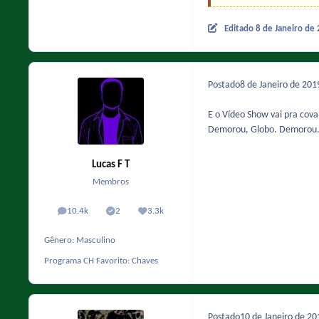
Editado
8 de Janeiro de
Postado
8 de Janeiro de 20
E o Vídeo Show vai pra cova.
Demorou, Globo. Demorou.
Lucas F T
Membros
10.4k
2
3.3k
posts
Solutions
Reputação
Gênero:
Masculino
Programa CH Favorito:
Chaves
Postado
10 de Janeiro de 2