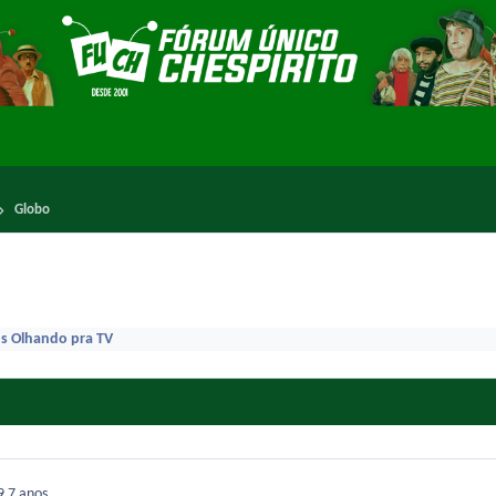
Globo
s Olhando pra TV
19
7 anos