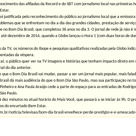
escimento das afiliadas da Record e do SBT com jornalismo local nas primeiras 
Estar.
oi justificada pelo reconhecimento do público ao jornalismo local que a emisso
roblemas que se enfrentam no dia a dia das grandes cidades, prestação de serviç
 no Bom Dia Brasil, que completou 36 anos no dia 3. O jornal de rede já não é m
 até dezembro de 2014, quando a Globo lançou o Hora 1 (com duas horas de du
 da TV, os números do Ibope e pesquisas qualitativas realizadas pela Globo indi
uentadas da véspera.
al, o público quer ver na TV imagens e histórias que tenham impacto direto em s
al do dia anterior.
que o Bom Dia Brasil vai mudar, passar a ser um jornal mais popular, mais fala
asil dá mais audiência do que o Bom Dia São Paulo, mas sua participação no tot
o Pinheiro e Ana Paula Araújo cede a parte do espaço para as entradas de Rodri
São Paulo.
 dez minutos no atual horário do Mais Você, que passará a se iniciar às 9h. O 
os do encurtado Bem Estar.
com.br/noticia/televisao/bom-dia-brasil-envelhece-perde-prestigio-e-e-ameacado