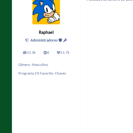
Raphael
Administradores
23.3k
6
11.7k
posts
Solutions
Reputação
Gênero:
Masculino
Programa CH Favorito:
Chaves