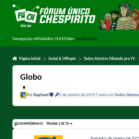
Ir para conteúdo
Navegação
Atividades
FUCHTube
Leaderboard
Página Inicial
Social & Offtopic
Todos Atentos Olhando pra TV
Globo
Por
Raphael
1 de Janeiro de 2019
7 anos
em
Todos Atento
1
2
3
4
5
6
PRÓXIMA
PÁGINA 1 DE 76
Postado
1 de Janeiro de 20