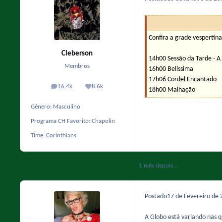
Confira a grade vespertin
Cleberson
14h00 Sessão da Tarde - A 
Membros
16h00 Belíssima
17h06 Cordel Encantado
16.4k
8.6k
posts
Reputação
18h00 Malhação
Gênero:
Masculino
Programa CH Favorito:
Chapolin
Time:
Corinthians
1 mês depois...
Postado
17 de Fevereiro de
A Globo está variando nas q