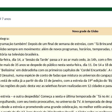
19
7 anos
Nova grade da Globo
ntegra:
gramação também! Depois de um final de semana de estreias, com ‘Tá Brincando’ 
obo sempre em movimento: além de novos programas, horários, temporadas, séri
ória na televisão brasileira.
a-feira, dia 14, a ‘Sessão da Tarde’ passa a ir ao ar mais cedo, às 14h, com o 
 mais de 35 anos se despede do público nesta sexta-feira, dia 11. De 14 a 18 de 
 ‘Belíssima’ em dobradinha com os primeiros capítulos de ‘Cordel Encantado’. A 
(Jesuíno), numa espécie de conto de fadas que mistura os universos do cangaço
 está de volta já a partir do dia 15 de janeiro, com a estreia da 19ª edição do ‘Bi
rias regiões do país: desta vez as seletivas foram realizadas em 12 cidades e pass
 estreia – e outra despedida! Começa a sexta e última temporada de ‘Tá no Ar: 
rgulhando, com seu texto provocativo, no universo da TV. A temporada de desp
o desde a estreia e prometendo uma grande celebração, no melhor estilo anárqui