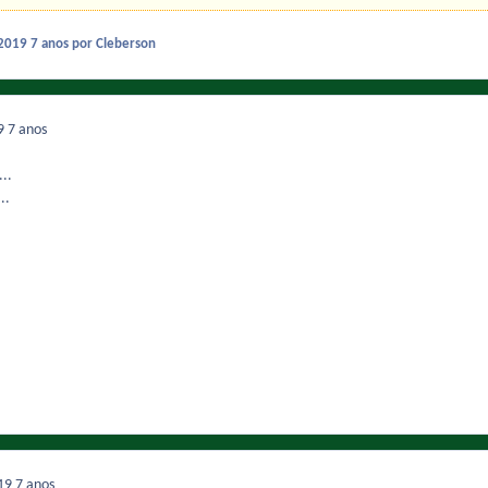
 2019
7 anos
por Cleberson
19
7 anos
..
..
019
7 anos