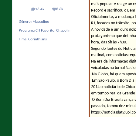
mais popular e reage ao cr
16.4k
8.6k
Record e sacrificou o Bem 
posts
Reputação
Oficialmente, a mudança f
Gênero:
Masculino
RJ, focados no trânsito, p
A novidade é um duro golpe
Programa CH Favorito:
Chapolin
protagonismo que detinha
Time:
Corinthians
hora, das 6h às 7h30.
Segundo fontes do Notícias
matinal, com notícias req
Na era da informação digit
veiculadas no Jornal Nacion
Na Globo, há quem aposte 
Em São Paulo, o Bom Dia Br
2014 o noticiário de Chic
em tempo real da Grande 
O Bom Dia Brasil avançará
passado, tomou dez minut
https://noticiasdatv.uol.