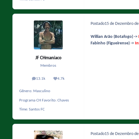
Postado
15 de Dezembro d
Willian Arão (Botafogo)
->
Fabinho (Figueirense) ->
In
JF CHmaníaco
Membros
13.1k
4.7k
posts
Reputação
Gênero:
Masculino
Programa CH Favorito:
Chaves
Time:
Santos FC
Postado
15 de Dezembro d