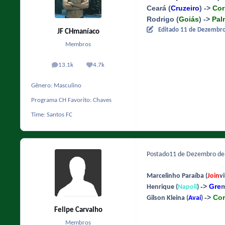
Ceará (
Cruzeiro
) ->
Cor
Rodrigo (
Goiás
) ->
Pal
Editado
11 de Dezembr
JF CHmaníaco
Membros
13.1k
4.7k
posts
Reputação
Gênero:
Masculino
Programa CH Favorito:
Chaves
Time:
Santos FC
Postado
11 de Dezembro d
Marcelinho Paraíba (
Join
vi
->
Gre
Henrique (
Napoli
)
->
Cor
Gilson Kleina (
Avaí
)
Felipe Carvalho
Membros