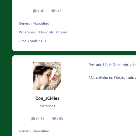
3.3k
516
posts
Reputação
Gênero:
Masculino
Programa CH Favorito:
Chaves
Time:
Londrina EC
Postado
11 de Dezembro d
Marcelinho no Oeste, todo 
Don_aCHiles
Membros
14.5k
1.8k
posts
Reputação
Gênero:
Masculino