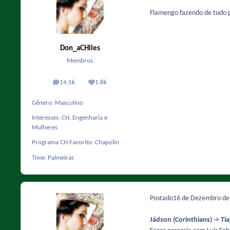
Flamengo fazendo de tudo 
Don_aCHiles
Membros
14.5k
1.8k
posts
Reputação
Gênero:
Masculino
Interesses:
CH, Engenharia e
Mulheres
Programa CH Favorito:
Chapolin
Time:
Palmeiras
Postado
16 de Dezembro d
Jádson (Corinthians) -> T