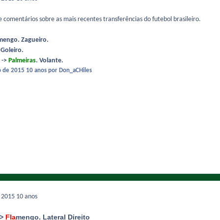
e comentários sobre as mais recentes transferências do futebol brasileiro.
mengo. Zagueiro.
 Goleiro.
 ->
Palmeiras
. Volante.
o de 2015
10 anos
por Don_aCHiles
e 2015
10 anos
->
Fla
mengo. Lateral Direito