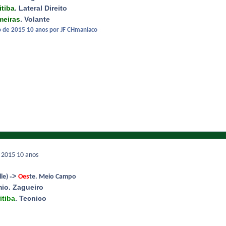
itiba
. Lateral Direito
meiras
. Volante
o de 2015
10 anos
por JF CHmaníaco
e 2015
10 anos
->
lle)
Oes
te. Meio Campo
mio
.
Zagueiro
itiba
. Tecnico