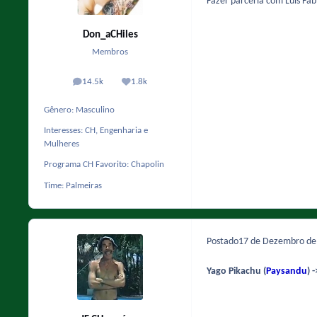
Fazer parceria com Luis Fab
Don_aCHiles
Membros
14.5k
1.8k
posts
Reputação
Gênero:
Masculino
Interesses:
CH, Engenharia e
Mulheres
Programa CH Favorito:
Chapolin
Time:
Palmeiras
Postado
17 de Dezembro d
Yago Pikachu
(
Paysandu
)
-