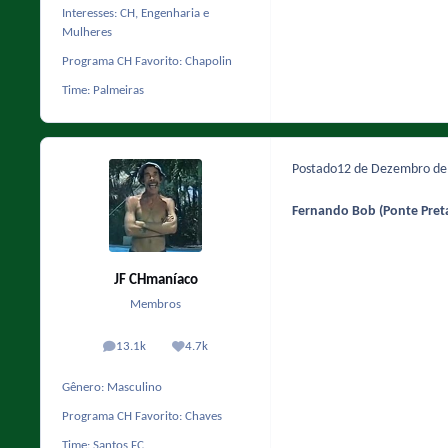
Interesses:
CH, Engenharia e
Mulheres
Programa CH Favorito:
Chapolin
Time:
Palmeiras
Postado
12 de Dezembro d
Fernando Bob
(Ponte Pret
JF CHmaníaco
Membros
13.1k
4.7k
posts
Reputação
Gênero:
Masculino
Programa CH Favorito:
Chaves
Time:
Santos FC