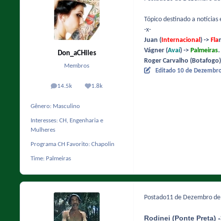
Tópico destinado a notícias 
-x-
Juan (
Internacional
) ->
Fla
Vágner (
Avaí
) ->
Palmeiras
.
Don_aCHiles
Roger Carvalho (Botafogo)
Membros
Editado
10 de Dezembr
14.5k
1.8k
posts
Reputação
Gênero:
Masculino
Interesses:
CH, Engenharia e
Mulheres
Programa CH Favorito:
Chapolin
Time:
Palmeiras
Postado
11 de Dezembro d
Rodinei (Ponte Preta) 