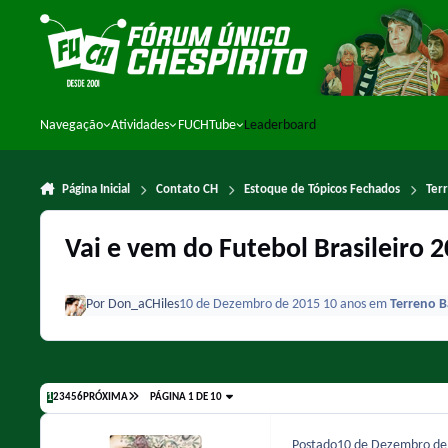
Ir para conteúdo
Navegação
Atividades
FUCHTube
Leaderboard
Página Inicial
Contato CH
Estoque de Tópicos Fechados
Ter
Vai e vem do Futebol Brasileiro 
Por
Don_aCHiles
10 de Dezembro de 2015
10 anos
em
Terreno B
1
2
3
4
5
6
PRÓXIMA
PÁGINA 1 DE 10
Postado
10 de Dezembro d