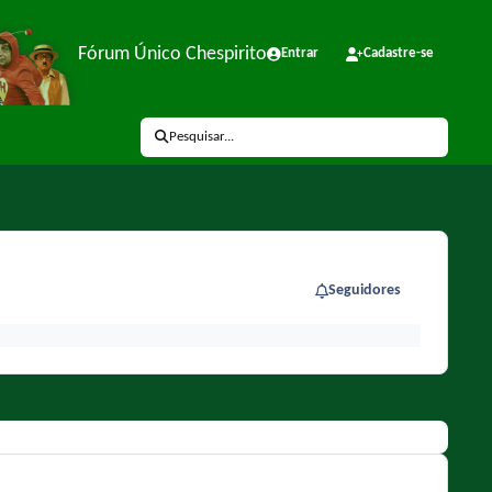
Fórum Único Chespirito
Entrar
Cadastre-se
Pesquisar...
Seguidores