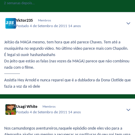
2 semanas depois...
Victor235
Membros
Postado
4 de Setembro de 2011
14 anos
Jeitão da MAGA mesmo, tem hora que até parece Chaves. Tem até a
musiquinha no segundo vídeo. No último vídeo parece mais com Chapolin.
É legal só ouvir hashashashahs
Do jeito que estão as falas (nas vozes da MAGA) parece que não combinou
nada com o filme.
-------------
Assistia Hey Arnold e nunca reparei que é a dubladora da Dona Clotilde que
fazia a voz da vó dele
Usagi White
Membros
Postado
4 de Setembro de 2011
14 anos
Nos camundongos aventureiros,naquele episódio onde eles vão para a
Alemanha ajudar um menino a recuperar as partituras do seu pai,tem uma