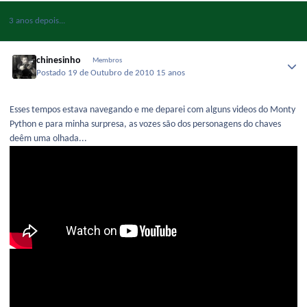
3 anos depois...
chinesinho
Membros
Postado
19 de Outubro de 2010
15 anos
Esses tempos estava navegando e me deparei com alguns videos do Monty
Python e para minha surpresa, as vozes são dos personagens do chaves
deêm uma olhada...