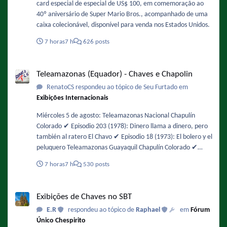
card especial de especial de US$ 100, em comemoração ao
40º aniversário de Super Mario Bros., acompanhado de uma
caixa colecionável, disponível para venda nos Estados Unidos.
7 horas
7 h
626 posts
Teleamazonas (Equador) - Chaves e Chapolin
Teleamazonas (Equador) - Chaves e Chapolin
RenatoCS respondeu ao tópico de Seu Furtado em
Exibições Internacionais
Miércoles 5 de agosto: Teleamazonas Nacional Chapulín
Colorado ✔️ Episodio 203 (1978): Dinero llama a dinero, pero
también al ratero El Chavo ✔️ Episodio 18 (1973): El bolero y el
peluquero Teleamazonas Guayaquil Chapulín Colorado ✔️
Episodio 48 (1974): Interrumpiendo la filmación / No es lo
7 horas
7 h
530 posts
mismo chapulines con agua, que aguas con los chapulines! El
Chavo ✔️ Episodio 104 (1975): Los insectos
Exibições de Chaves no SBT
Exibições de Chaves no SBT
E.R
respondeu ao tópico de
Raphael
em
Fórum
Único Chespirito