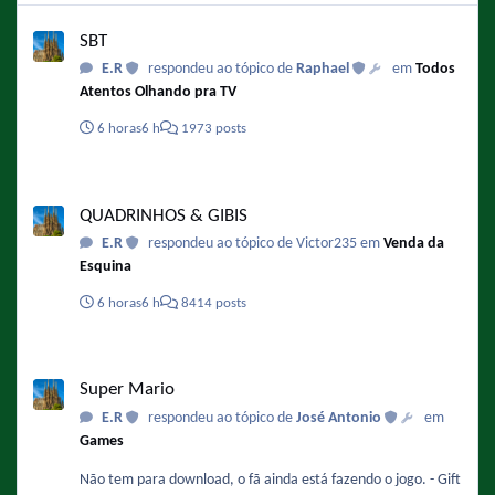
SBT
SBT
E.R
respondeu ao tópico de
Raphael
em
Todos
Atentos Olhando pra TV
6 horas
6 h
1973 posts
QUADRINHOS & GIBIS
QUADRINHOS & GIBIS
E.R
respondeu ao tópico de Victor235 em
Venda da
Esquina
6 horas
6 h
8414 posts
Super Mario
Super Mario
E.R
respondeu ao tópico de
José Antonio
em
Games
Não tem para download, o fã ainda está fazendo o jogo. - Gift