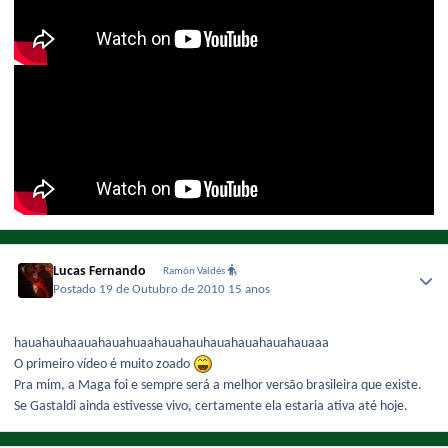
Lucas Fernando
Ramón Valdés
Postado
19 de Outubro de 2010
15 anos
hauahauhaauahauahuaahauahauhauahauahauahauaaa
O primeiro vídeo é muito zoado
Pra mim, a Maga foi e sempre será a melhor versão brasileira que existe.
Se Gastaldi ainda estivesse vivo, certamente ela estaria ativa até hoje.