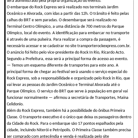
será administrado pela própria organização do evento.
O embarque do Rock Express será realizado nos terminais Jardim
Oceânico e Alvorada, com idas a partir das 12h. O trânsito é feito pelas
calhas do BRT e sem paradas. O desembarque será realizado no
Terminal Centro Olímpico, a uma distância de 700 metros do Parque
Olímpico, local do evento. A identificação para embarcar no transporte
é através de uma pulseira. Para realizar a compra da passagem, é
necessário acessar e se cadastrar no site transporterockexpress.com.br.
O anúncio foi feito pelo vice-presidente do Rock In Rio, Ricardo Acto.
Segundo a Prefeitura, essa será a principal forma de acesso ao evento.
— Temos um esquema diferente de transportes para este ano. A
principal forma de chegar ao festival será usando o serviço especial do
Rock Express, sob a responsabilidade e organizado pelo Rock in Rio, que
vai levar as pessoas do Jardim Oceânico e Terminal Alvorada até o
Parque Olímpico. O serviço do BRT que serve à população em geral vai
funcionar normalmente — afirmou a secretária de Transportes, Maína
Celidonio.
Além do Rock Express, também há a possibilidade do ônibus Primeira
Classe. O transporte executivo é o único que deixa os passageiros dentro
da Cidade do Rock. Para o embarque são 17 pontos espalhados pela
cidade, incluindo Niterói e Petrópolis. O Primeira Classe também precisa
ser comprado com antecêndia e venda é realizada pelo site