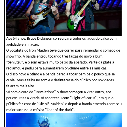
Aos 64 anos, Bruce Dickinson correu para todos os lados do palco com
agilidade e afinação.
O vocalista do Iron Maiden teve que correr para remendar o começo de
show frio. A banda entrou tocando três faixas do novo álbum,
"Senjutsu", e o som estava muito baixo da abafado. Parte da plateia
reclamou e pediu para aumentarem o volume entre as músicas.
O disco novo é ótimo e a banda parecia tocar bem pelo pouco que se
ouvia. Mas a falha no som e o desinteresse do público por novidades
falaram mais alto.
Só com o coro de "Revelations" o show começou a virar outro, aos
poucos. Mas a virada só aconteceu com "Flight of Icarus", em que o
público fez coro de "Olê olê Maiden" e depois a banda emendou com seu
maior sucesso, a música "Fear of the dark".