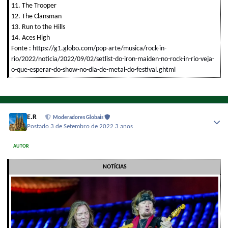
11. The Trooper
12. The Clansman
13. Run to the Hills
14. Aces High
Fonte :
https://g1.globo.com/pop-arte/musica/rock-in-
rio/2022/noticia/2022/09/02/setlist-do-iron-maiden-no-rock-in-rio-veja-
o-que-esperar-do-show-no-dia-de-metal-do-festival.ghtml
E.R
Moderadores Globais
Postado
3 de Setembro de 2022
3 anos
AUTOR
NOTÍCIAS