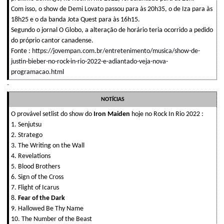
Com isso, o show de Demi Lovato passou para às 20h35, o de Iza para às
18h25 e o da banda Jota Quest para às 16h15.
Segundo o jornal O Globo, a alteração de horário teria ocorrido a pedido
do próprio cantor canadense.
Fonte
:
https://jovempan.com.br/entretenimento/musica/show-de-
justin-bieber-no-rock-in-rio-2022-e-adiantado-veja-nova-
programacao.html
-
NOTÍCIAS
O provável setlist do show do
Iron Maiden
hoje no Rock In Rio 2022 :
1. Senjutsu
2. Stratego
3. The Writing on the Wall
4. Revelations
5. Blood Brothers
6. Sign of the Cross
7. Flight of Icarus
8.
Fear of the Dark
9. Hallowed Be Thy Name
10. The Number of the Beast