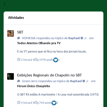
Atividades
SBT
SBT
HOMESSA respondeu ao tópico de
Raphael
em
Todos Atentos Olhando pra TV
E no YT parece que só fica na hora dos jornais locais.
2 horas
2 h
1976 posts
1
Exibições Regionais de Chapolin no SBT
Exibições Regionais de Chapolin no SBT
Green Jerry respondeu ao tópico de
Raphael
em
Fórum Único Chespirito
O SBT RS exibiu A marionete / A casa mal-assombrada (1973)
3 horas
3 h
743 posts
2