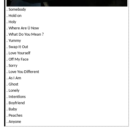
. Somebody
. Hold on
. Holy
. Where Are Ü Now
. What Do You Mean ?
. Yummy
. Swap It Out
. Love Yourself
. Off My Face
. Sorry
. Love You Different
. As I Am
. Ghost
. Lonely
. Intentions
. Boyfriend
. Baby
. Peaches
. Anyone