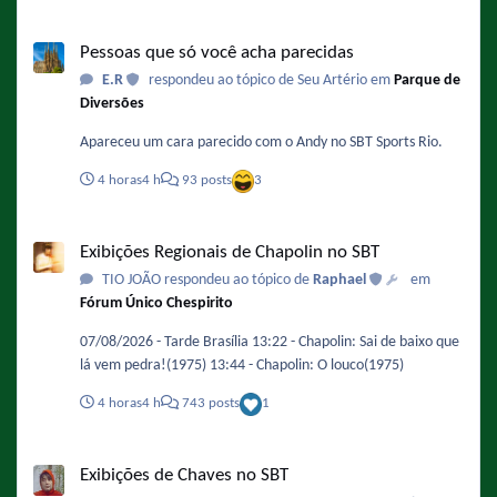
Pessoas que só você acha parecidas
Pessoas que só você acha parecidas
E.R
respondeu ao tópico de Seu Artério em
Parque de
Diversões
Apareceu um cara parecido com o Andy no SBT Sports Rio.
4 horas
4 h
93 posts
3
Exibições Regionais de Chapolin no SBT
Exibições Regionais de Chapolin no SBT
TIO JOÃO respondeu ao tópico de
Raphael
em
Fórum Único Chespirito
07/08/2026 - Tarde Brasília 13:22 - Chapolin: Sai de baixo que
lá vem pedra!(1975) 13:44 - Chapolin: O louco(1975)
4 horas
4 h
743 posts
1
Exibições de Chaves no SBT
Exibições de Chaves no SBT