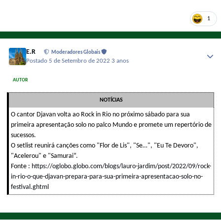
1
E.R
Moderadores Globais
Postado
5 de Setembro de 2022
3 anos
AUTOR
NOTÍCIAS
O cantor Djavan volta ao Rock in Rio no próximo sábado para sua
primeira apresentação solo no palco Mundo e promete um repertório de
sucessos.
O setlist reunirá canções como "Flor de Lis", "Se…", "Eu Te Devoro",
"Acelerou" e "Samurai”.
Fonte :
https://oglobo.globo.com/blogs/lauro-jardim/post/2022/09/rock-
in-rio-o-que-djavan-prepara-para-sua-primeira-apresentacao-solo-no-
festival.ghtml