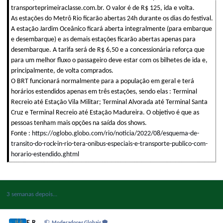
transporteprimeiraclasse.com.br. O valor é de R$ 125, ida e volta.
As estações do Metrô Rio ficarão abertas 24h durante os dias do festival.
A estação Jardim Oceânico ficará aberta integralmente (para embarque
e desembarque) e as demais estações ficarão abertas apenas para
desembarque. A tarifa será de R$ 6,50 e a concessionária reforça que
para um melhor fluxo o passageiro deve estar com os bilhetes de ida e,
principalmente, de volta comprados.
O BRT funcionará normalmente para a população em geral e terá
horários estendidos apenas em três estações, sendo elas : Terminal
Recreio até Estação Vila Militar; Terminal Alvorada até Terminal Santa
Cruz e Terminal Recreio até Estação Madureira. O objetivo é que as
pessoas tenham mais opções na saída dos shows.
Fonte :
https://oglobo.globo.com/rio/noticia/2022/08/esquema-de-
transito-do-rock-in-rio-tera-onibus-especiais-e-transporte-publico-com-
horario-estendido.ghtml
3 semanas depois...
E.R