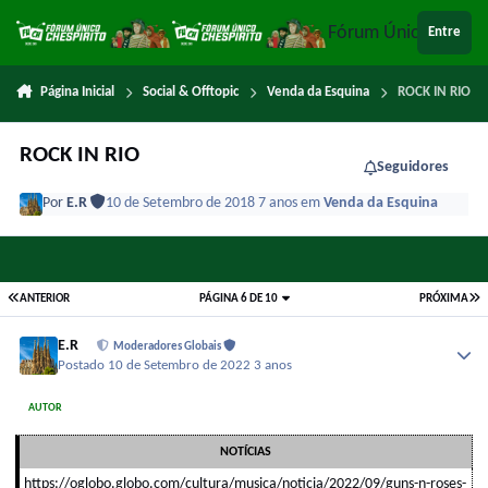
Ir para conteúdo
Fórum Único Chespi
Entre
Página Inicial
Social & Offtopic
Venda da Esquina
ROCK IN RIO
ROCK IN RIO
Seguidores
Por
E.R
10 de Setembro de 2018
7 anos
em
Venda da Esquina
ANTERIOR
PÁGINA 6 DE 10
PRÓXIMA
E.R
Moderadores Globais
Postado
10 de Setembro de 2022
3 anos
AUTOR
NOTÍCIAS
https://oglobo.globo.com/cultura/musica/noticia/2022/09/guns-n-roses-