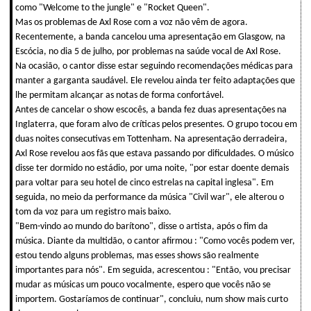
como "Welcome to the jungle" e "Rocket Queen".
Mas os problemas de Axl Rose com a voz não vêm de agora.
Recentemente, a banda cancelou uma apresentação em Glasgow, na
Escócia, no dia 5 de julho, por problemas na saúde vocal de Axl Rose.
Na ocasião, o cantor disse estar seguindo recomendações médicas para
manter a garganta saudável. Ele revelou ainda ter feito adaptações que
lhe permitam alcançar as notas de forma confortável.
Antes de cancelar o show escocês, a banda fez duas apresentações na
Inglaterra, que foram alvo de críticas pelos presentes. O grupo tocou em
duas noites consecutivas em Tottenham. Na apresentação derradeira,
Axl Rose revelou aos fãs que estava passando por dificuldades. O músico
disse ter dormido no estádio, por uma noite, "por estar doente demais
para voltar para seu hotel de cinco estrelas na capital inglesa". Em
seguida, no meio da performance da música "Civil war", ele alterou o
tom da voz para um registro mais baixo.
"Bem-vindo ao mundo do barítono", disse o artista, após o fim da
música. Diante da multidão, o cantor afirmou : "Como vocês podem ver,
estou tendo alguns problemas, mas esses shows são realmente
importantes para nós". Em seguida, acrescentou : "Então, vou precisar
mudar as músicas um pouco vocalmente, espero que vocês não se
importem. Gostaríamos de continuar", concluiu, num show mais curto