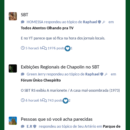
SBT
SBT
HOMESSA respondeu ao tópico de
Raphael
em
Todos Atentos Olhando pra TV
E no YT parece que só fica na hora dos jornais locais.
5 horas
5 h
1976 posts
1
Exibições Regionais de Chapolin no SBT
Exibições Regionais de Chapolin no SBT
Green Jerry respondeu ao tópico de
Raphael
em
Fórum Único Chespirito
O SBT RS exibiu A marionete / A casa mal-assombrada (1973)
6 horas
6 h
743 posts
2
Pessoas que só você acha parecidas
Pessoas que só você acha parecidas
E.R
respondeu ao tópico de Seu Artério em
Parque de