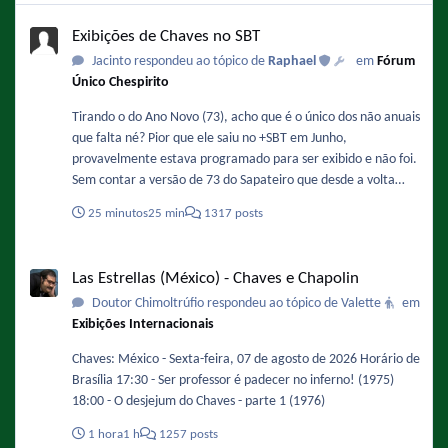
Exibições de Chaves no SBT
Exibições de Chaves no SBT
Jacinto respondeu ao tópico de
Raphael
em
Fórum
Único Chespirito
Tirando o do Ano Novo (73), acho que é o único dos não anuais
que falta né? Pior que ele saiu no +SBT em Junho,
provavelmente estava programado para ser exibido e não foi.
Sem contar a versão de 73 do Sapateiro que desde a volta
mão deu as caras, dava muito bem para exibir hoje no lugar
25 minutos
25 min
1317 posts
do episódio da Pichorra.
Las Estrellas (México) - Chaves e Chapolin
Las Estrellas (México) - Chaves e Chapolin
Doutor Chimoltrúfio respondeu ao tópico de Valette
em
Exibições Internacionais
Chaves: México - Sexta-feira, 07 de agosto de 2026 Horário de
Brasília 17:30 - Ser professor é padecer no inferno! (1975)
18:00 - O desjejum do Chaves - parte 1 (1976)
1 hora
1 h
1257 posts