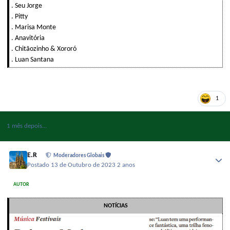
. Seu Jorge
. Pitty
. Marisa Monte
. Anavitória
. Chitãozinho & Xororó
. Luan Santana
1
1 mês depois...
E.R
Moderadores Globais
Postado
13 de Outubro de 2023
2 anos
AUTOR
NOTÍCIAS