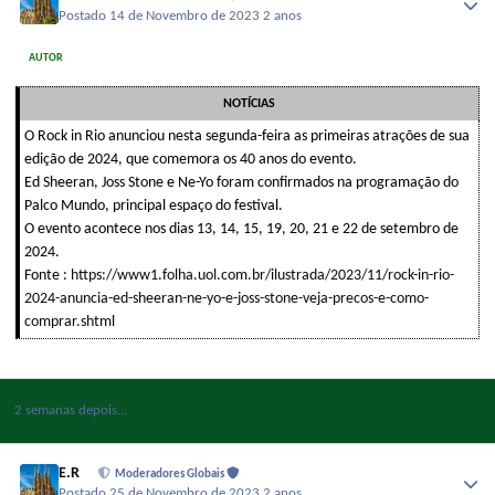
Postado
14 de Novembro de 2023
2 anos
AUTOR
NOTÍCIAS
O Rock in Rio anunciou nesta segunda-feira as primeiras atrações de sua
edição de 2024, que comemora os 40 anos do evento.
Ed Sheeran, Joss Stone e Ne-Yo foram confirmados na programação do
Palco Mundo, principal espaço do festival.
O evento acontece nos dias 13, 14, 15, 19, 20, 21 e 22 de setembro de
2024.
Fonte :
https://www1.folha.uol.com.br/ilustrada/2023/11/rock-in-rio-
2024-anuncia-ed-sheeran-ne-yo-e-joss-stone-veja-precos-e-como-
comprar.shtml
2 semanas depois...
E.R
Moderadores Globais
Postado
25 de Novembro de 2023
2 anos