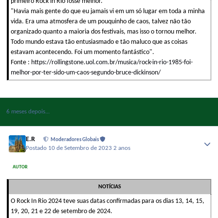
primeiro Rock in Rio fosse melhor.
"Havia mais gente do que eu jamais vi em um só lugar em toda a minha
vida. Era uma atmosfera de um pouquinho de caos, talvez não tão
organizado quanto a maioria dos festivais, mas isso o tornou melhor.
Todo mundo estava tão entusiasmado e tão maluco que as coisas
estavam acontecendo. Foi um momento fantástico".
Fonte :
https://rollingstone.uol.com.br/musica/rock-in-rio-1985-foi-
melhor-por-ter-sido-um-caos-segundo-bruce-dickinson/
6 meses depois...
E.R
Moderadores Globais
Postado
10 de Setembro de 2023
2 anos
AUTOR
NOTÍCIAS
O Rock In Rio 2024 teve suas datas confirmadas para os dias 13, 14, 15,
19, 20, 21 e 22 de setembro de 2024.