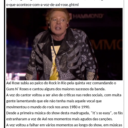
o-que-acontece-com-a-voz-de-axl-rose.ghtml
Axl Rose subiu ao palco do Rock in Rio pela quinta vez comandando o
Guns N' Roses e cantou alguns dos maiores sucessos da banda.
A voz do cantor voltou a ser alvo de críticas nas redes sociais, com muita
gente lamentando que ele não tenha mais aquele vocal que
movimentou o mundo do rock nos anos 1980 e 1990.
Desde a primeira música do show desta madrugada, "It´s so easy", os fãs
estranharam a voz de Axl nos momentos mais agudos das canções.
A voz voltou a falhar em vários momentos ao longo do show, em músicas