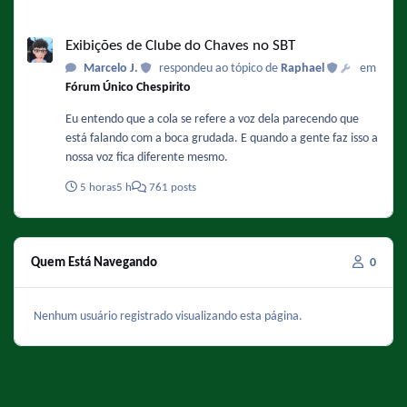
Exibições de Clube do Chaves no SBT
Exibições de Clube do Chaves no SBT
Marcelo J.
respondeu ao tópico de
Raphael
em
Fórum Único Chespirito
Eu entendo que a cola se refere a voz dela parecendo que
está falando com a boca grudada. E quando a gente faz isso a
nossa voz fica diferente mesmo.
5 horas
5 h
761 posts
Quem Está Navegando
0
Nenhum usuário registrado visualizando esta página.