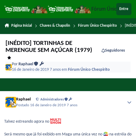
Ir para conteúdo
Fórum Único Chespi
Entre
Página Inicial
Chaves & Chapolin
Fórum Único Chespirito
[INÉD
[INÉDITO] TORTINHAS DE
MERENGUE SEM AÇÚCAR (1979)
Seguidores
Por
Raphael
16 de Janeiro de 2019
7 anos
em
Fórum Único Chespirito
Raphael
Administradores
Postado
16 de Janeiro de 2019
7 anos
Talvez estreando agora no
Será mesmo que já foi exibido em Maga uma única vez no
na estréia do