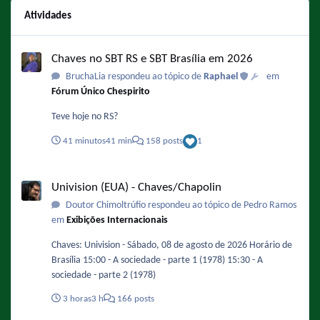
Atividades
Chaves no SBT RS e SBT Brasília em 2026
Chaves no SBT RS e SBT Brasília em 2026
BruchaLia respondeu ao tópico de
Raphael
em
Fórum Único Chespirito
Teve hoje no RS?
41 minutos
41 min
158 posts
1
Univision (EUA) - Chaves/Chapolin
Univision (EUA) - Chaves/Chapolin
Doutor Chimoltrúfio respondeu ao tópico de Pedro Ramos
em
Exibições Internacionais
Chaves: Univision - Sábado, 08 de agosto de 2026 Horário de
Brasília 15:00 - A sociedade - parte 1 (1978) 15:30 - A
sociedade - parte 2 (1978)
3 horas
3 h
166 posts