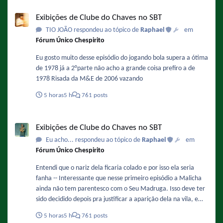
Exibições de Clube do Chaves no SBT
Exibições de Clube do Chaves no SBT
TIO JOÃO respondeu ao tópico de
Raphael
em
Fórum Único Chespirito
Eu gosto muito desse episódio do jogando bola supera a ótima
de 1978 já a 2°parte não acho a grande coisa prefiro a de
1978 Risada da M&E de 2006 vazando
5 horas
5 h
761 posts
Exibições de Clube do Chaves no SBT
Exibições de Clube do Chaves no SBT
Eu acho... respondeu ao tópico de
Raphael
em
Fórum Único Chespirito
Entendi que o nariz dela ficaria colado e por isso ela seria
fanha -- Interessante que nesse primeiro episódio a Malicha
ainda não tem parentesco com o Seu Madruga. Isso deve ter
sido decidido depois pra justificar a aparição dela na vila, e
também porque isso facilitaria a adaptação do papel da
5 horas
5 h
761 posts
Chiquinha nos remakes.