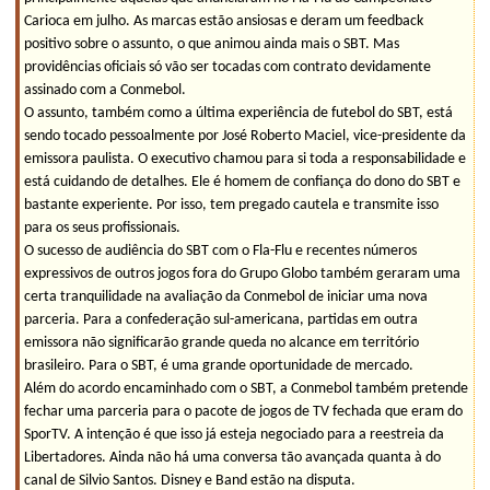
Carioca em julho. As marcas estão ansiosas e deram um feedback
positivo sobre o assunto, o que animou ainda mais o SBT. Mas
providências oficiais só vão ser tocadas com contrato devidamente
assinado com a Conmebol.
O assunto, também como a última experiência de futebol do SBT, está
sendo tocado pessoalmente por José Roberto Maciel, vice-presidente da
emissora paulista. O executivo chamou para si toda a responsabilidade e
está cuidando de detalhes. Ele é homem de confiança do dono do SBT e
bastante experiente. Por isso, tem pregado cautela e transmite isso
para os seus profissionais.
O sucesso de audiência do SBT com o Fla-Flu e recentes números
expressivos de outros jogos fora do Grupo Globo também geraram uma
certa tranquilidade na avaliação da Conmebol de iniciar uma nova
parceria. Para a confederação sul-americana, partidas em outra
emissora não significarão grande queda no alcance em território
brasileiro. Para o SBT, é uma grande oportunidade de mercado.
Além do acordo encaminhado com o SBT, a Conmebol também pretende
fechar uma parceria para o pacote de jogos de TV fechada que eram do
SporTV. A intenção é que isso já esteja negociado para a reestreia da
Libertadores. Ainda não há uma conversa tão avançada quanta à do
canal de Silvio Santos. Disney e Band estão na disputa.