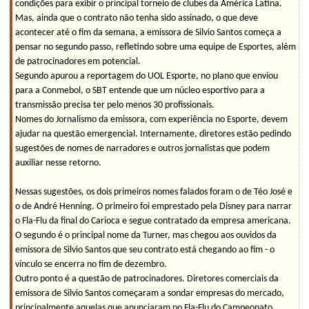
condições para exibir o principal torneio de clubes da América Latina.
Mas, ainda que o contrato não tenha sido assinado, o que deve
acontecer até o fim da semana, a emissora de Silvio Santos começa a
pensar no segundo passo, refletindo sobre uma equipe de Esportes, além
de patrocinadores em potencial.
Segundo apurou a reportagem do UOL Esporte, no plano que enviou
para a Conmebol, o SBT entende que um núcleo esportivo para a
transmissão precisa ter pelo menos 30 profissionais.
Nomes do Jornalismo da emissora, com experiência no Esporte, devem
ajudar na questão emergencial. Internamente, diretores estão pedindo
sugestões de nomes de narradores e outros jornalistas que podem
auxiliar nesse retorno.
Nessas sugestões, os dois primeiros nomes falados foram o de Téo José e
o de André Henning. O primeiro foi emprestado pela Disney para narrar
o Fla-Flu da final do Carioca e segue contratado da empresa americana.
O segundo é o principal nome da Turner, mas chegou aos ouvidos da
emissora de Silvio Santos que seu contrato está chegando ao fim - o
vínculo se encerra no fim de dezembro.
Outro ponto é a questão de patrocinadores. Diretores comerciais da
emissora de Silvio Santos começaram a sondar empresas do mercado,
principalmente aquelas que anunciaram no Fla-Flu do Campeonato