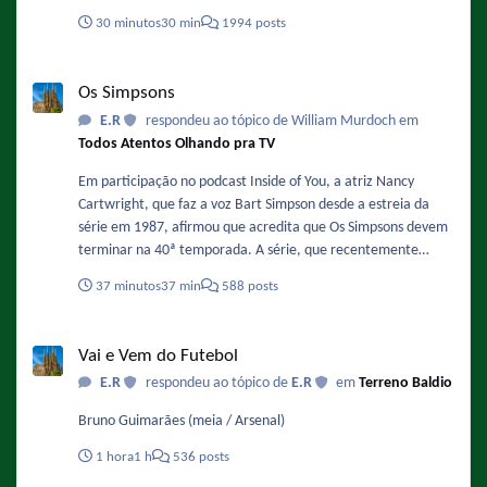
está planejando iniciar a produção no final deste ano ou no
30 minutos
30 min
1994 posts
início de 2027. Sobre a data ele comentou: "Acredito que o
final de 2027 ou o primeiro semestre de 2028 sejam as
Os Simpsons
previsões mais otimistas para o segundo filme." Fonte :
Os Simpsons
https://www.omelete.com.br/filmes/michael-2-sequencia-da-
E.R
respondeu ao tópico de William Murdoch em
cinebiografia-de-michael-jackson-ganha-previsao-de-estreia-
Todos Atentos Olhando pra TV
nos-cinemas-confira
Em participação no podcast Inside of You, a atriz Nancy
Cartwright, que faz a voz Bart Simpson desde a estreia da
série em 1987, afirmou que acredita que Os Simpsons devem
terminar na 40ª temporada. A série, que recentemente
finalizou sua 37ª temporada e se prepara para a 38ª
37 minutos
37 min
588 posts
temporada, já tem renovação garantida até a temporada 40,
o que significa que o fim estimado pela atriz ocorreria na
Vai e Vem do Futebol
primavera de 2029. Fonte :
Vai e Vem do Futebol
https://www.omelete.com.br/series-tv/os-simpsons-voz-de-
E.R
respondeu ao tópico de
E.R
em
Terreno Baldio
bart-serie-vai-acabar-na-40-temporada
Bruno Guimarães (meia / Arsenal)
1 hora
1 h
536 posts