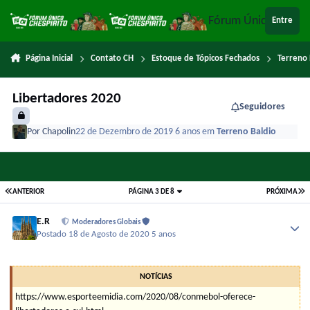
Ir para conteúdo
Fórum Único Chespi
Entre
Página Inicial
Contato CH
Estoque de Tópicos Fechados
Terreno 
Libertadores 2020
Seguidores
Por
Chapolin
22 de Dezembro de 2019
6 anos
em
Terreno Baldio
ANTERIOR
PÁGINA 3 DE 8
PRÓXIMA
E.R
Moderadores Globais
Postado
18 de Agosto de 2020
5 anos
NOTÍCIAS
https://www.esporteemidia.com/2020/08/conmebol-oferece-