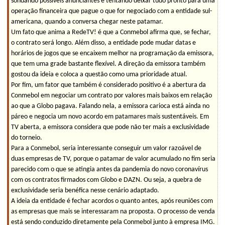
sondando possíveis anunciantes e tentando deixar tudo pronto para uma
operação financeira que pague o que for negociado com a entidade sul-
americana, quando a conversa chegar neste patamar.
Um fato que anima a RedeTV! é que a Conmebol afirma que, se fechar,
o contrato será longo. Além disso, a entidade pode mudar datas e
horários de jogos que se encaixem melhor na programação da emissora,
que tem uma grade bastante flexível. A direção da emissora também
gostou da ideia e coloca a questão como uma prioridade atual.
Por fim, um fator que também é considerado positivo é a abertura da
Conmebol em negociar um contrato por valores mais baixos em relação
ao que a Globo pagava. Falando nela, a emissora carioca está ainda no
páreo e negocia um novo acordo em patamares mais sustentáveis. Em
TV aberta, a emissora considera que pode não ter mais a exclusividade
do torneio.
Para a Conmebol, seria interessante conseguir um valor razoável de
duas empresas de TV, porque o patamar de valor acumulado no fim seria
parecido com o que se atingia antes da pandemia do novo coronavírus
com os contratos firmados com Globo e DAZN. Ou seja, a quebra de
exclusividade seria benéfica nesse cenário adaptado.
A ideia da entidade é fechar acordos o quanto antes, após reuniões com
as empresas que mais se interessaram na proposta. O processo de venda
está sendo conduzido diretamente pela Conmebol junto à empresa IMG.