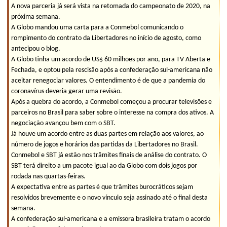
A nova parceria já será vista na retomada do campeonato de 2020, na
próxima semana.
A Globo mandou uma carta para a Conmebol comunicando o
rompimento do contrato da Libertadores no início de agosto, como
antecipou o blog.
A Globo tinha um acordo de US$ 60 milhões por ano, para TV Aberta e
Fechada, e optou pela rescisão após a confederação sul-americana não
aceitar renegociar valores. O entendimento é de que a pandemia do
coronavírus deveria gerar uma revisão.
Após a quebra do acordo, a Conmebol começou a procurar televisões e
parceiros no Brasil para saber sobre o interesse na compra dos ativos. A
negociação avançou bem com o SBT.
Já houve um acordo entre as duas partes em relação aos valores, ao
número de jogos e horários das partidas da Libertadores no Brasil.
Conmebol e SBT já estão nos trâmites finais de análise do contrato. O
SBT terá direito a um pacote igual ao da Globo com dois jogos por
rodada nas quartas-feiras.
A expectativa entre as partes é que trâmites burocráticos sejam
resolvidos brevemente e o novo vínculo seja assinado até o final desta
semana.
A confederação sul-americana e a emissora brasileira tratam o acordo