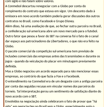
com sigilo e não falam sobre valores.
A Conmebol descartou renegociar com a Globo por conta do
rompimento do contrato que estava em vigor. Um desconto dado à
emissora em novo acordo também poderia gerar discussões dos outros
contratos no Brasil, como Facebook e Grupo Disney.
Além disso, há uma avaliação de que, ao fechar outra parceira no Brasil,
a confederação sul-americana abre um novo mercado para o futebol.
Outro fator que pesou a favor do SBT na conversa foi o fato de o canal
dar espaço aos patrocinadores da Libertadores, o que não era feito na
Globo.
O pacote comercial da competição sul-americana tem previsão de
inclusões comerciais das empresas antes das transmissões e durante os
jogos - quando da veiculação do placar em minutagem previamente
definida.
Mas a Globo negociou um acordo separado para não mencionar essas
empresas, ao contrário do que fazia a Fox e o Facebook.
O entendimento na Conmebol era de um desgaste com a antiga parceira
por conta das seguidas recusas em vincular nomes dos parceiros do
torneio. Tal interpretação gerou um sentimento de satisfação diante do
novo acordo com o SBT.
Envolvidos na negociação ainda celebraram o fato de provar que "há
vida" em negociações no Brasil sem a Globo, especialmente após o