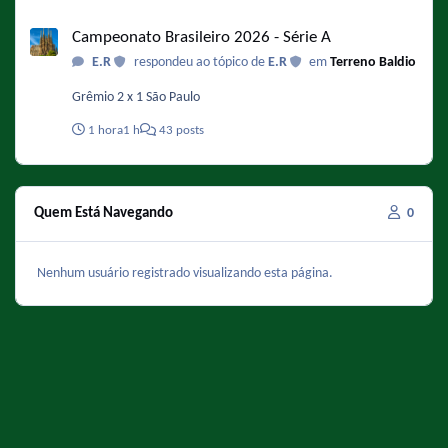
Campeonato Brasileiro 2026 - Série A
Campeonato Brasileiro 2026 - Série A
E.R
respondeu ao tópico de
E.R
em
Terreno Baldio
Grêmio 2 x 1 São Paulo
1 hora
1 h
43 posts
Quem Está Navegando
0
Nenhum usuário registrado visualizando esta página.