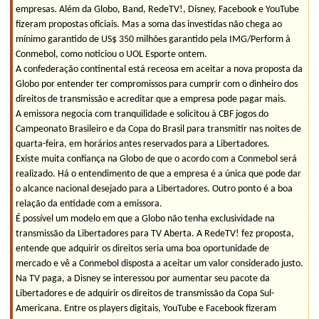
empresas. Além da Globo, Band, RedeTV!, Disney, Facebook e YouTube
fizeram propostas oficiais. Mas a soma das investidas não chega ao
mínimo garantido de US$ 350 milhões garantido pela IMG/Perform à
Conmebol, como noticiou o UOL Esporte ontem.
A confederação continental está receosa em aceitar a nova proposta da
Globo por entender ter compromissos para cumprir com o dinheiro dos
direitos de transmissão e acreditar que a empresa pode pagar mais.
A emissora negocia com tranquilidade e solicitou à CBF jogos do
Campeonato Brasileiro e da Copa do Brasil para transmitir nas noites de
quarta-feira, em horários antes reservados para a Libertadores.
Existe muita confiança na Globo de que o acordo com a Conmebol será
realizado. Há o entendimento de que a empresa é a única que pode dar
o alcance nacional desejado para a Libertadores. Outro ponto é a boa
relação da entidade com a emissora.
É possível um modelo em que a Globo não tenha exclusividade na
transmissão da Libertadores para TV Aberta. A RedeTV! fez proposta,
entende que adquirir os direitos seria uma boa oportunidade de
mercado e vê a Conmebol disposta a aceitar um valor considerado justo.
Na TV paga, a Disney se interessou por aumentar seu pacote da
Libertadores e de adquirir os direitos de transmissão da Copa Sul-
Americana. Entre os players digitais, YouTube e Facebook fizeram