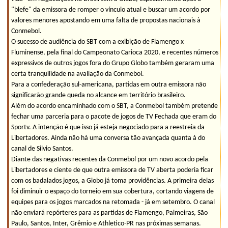
"blefe" da emissora de romper o vínculo atual e buscar um acordo por
valores menores apostando em uma falta de propostas nacionais à
Conmebol.
O sucesso de audiência do SBT com a exibição de Flamengo x
Fluminense, pela final do Campeonato Carioca 2020, e recentes números
expressivos de outros jogos fora do Grupo Globo também geraram uma
certa tranquilidade na avaliação da Conmebol.
Para a confederação sul-americana, partidas em outra emissora não
significarão grande queda no alcance em território brasileiro.
Além do acordo encaminhado com o SBT, a Conmebol também pretende
fechar uma parceria para o pacote de jogos de TV Fechada que eram do
Sportv. A intenção é que isso já esteja negociado para a reestreia da
Libertadores. Ainda não há uma conversa tão avançada quanta à do
canal de Silvio Santos.
Diante das negativas recentes da Conmebol por um novo acordo pela
Libertadores e ciente de que outra emissora de TV aberta poderia ficar
com os badalados jogos, a Globo já toma providências. A primeira delas
foi diminuir o espaço do torneio em sua cobertura, cortando viagens de
equipes para os jogos marcados na retomada - já em setembro. O canal
não enviará repórteres para as partidas de Flamengo, Palmeiras, São
Paulo, Santos, Inter, Grêmio e Athletico-PR nas próximas semanas.