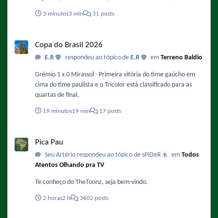
porta-voz da entendida ao jornal espanhol AS. Anteriormente,
3 minutos
3 min
31 posts
o jornal The Times publicou uma informação dizendo que
Gianni Infantino, presidente da FIFA, havia oferecido a final da
Copa do Brasil 2026
Copa do Mundo de 2030 ao Marrocos em troca de apoio para
Copa do Brasil 2026
sua reeleição. De acordo com a imprensa espanhola, o
E.R
respondeu ao tópico de
E.R
em
Terreno Baldio
Santiago Bernabéu, estádio do Real Madrid, é o principal
palco esportivo favorito a receber a decisão em 2030. Fonte :
Grêmio 1 x 0 Mirassol - Primeira vitória do time gaúcho em
https://www.metropoles.com/esportes/apos-rumores-fifa-
cima do time paulista e o Tricolor está classificado para as
nega-ter-oferecido-final-da-copa-ao-marrocos
quartas de final.
19 minutos
19 min
17 posts
Pica Pau
Pica Pau
Seu Artério respondeu ao tópico de sPiDeR
em
Todos
Atentos Olhando pra TV
Te conheço do TheToonz, seja bem-vindo.
2 horas
2 h
3602 posts