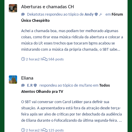
Aberturas e chamadas CH
Aberturas e chamadas CH
Dekatotas respondeu ao tópico de
Andy
em
Fórum
Único Chespirito
Achei a chamada boa, mas podiam ter melhorado algumas
coisas, como tirar essa música ridícula da abertura e colocar a
música do LP, esses trechos que tocaram bgms acabou se
misturando com a música da própria chamada, o SBT sabe
fazer vinhetas caprichadas, só falta pararem de serem
2 horas
2 h
566 posts
preguiçosos e encaixarem as bgms do jeito certo e
principalmente esse aí vem o chaves.
Eliana
Eliana
E.R
respondeu ao tópico de muTano em
Todos
Atentos Olhando pra TV
O SBT vai conversar com Carol Lekker para definir sua
situação. A apresentadora está fora da atração desde terça-
feira após ser alvo de críticas por ter debochado da audiência
de Eliana durante o Fofocalizando da última segunda-feira. A
coluna apurou que a emissora deu liberdade para que a ex-
2 horas
2 h
125 posts