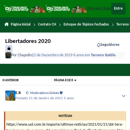
Ir para conteúdo
Fórum Único Chespi
Entre
Página Inicial
Contato CH
Estoque de Tópicos Fechados
Terreno 
Libertadores 2020
Seguidores
Por
Chapolin
22 de Dezembro de 2019
6 anos
em
Terreno Baldio
ANTERIOR
PÁGINA 8 DE 8
E.R
Moderadores Globais
Postado
21 de Janeiro de 2021
5 anos
NOTÍCIAS
https://www.uol.com.br/esporte/ultimas-noticias/2021/01/21/sbt-tera-