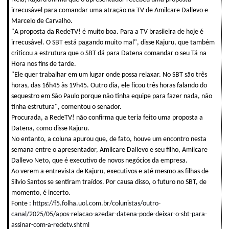
irrecusável para comandar uma atração na TV de Amilcare Dallevo e
Marcelo de Carvalho.
"A proposta da RedeTV! é muito boa. Para a TV brasileira de hoje é
irrecusável. O SBT está pagando muito mal", disse Kajuru, que também
criticou a estrutura que o SBT dá para Datena comandar o seu Tá na
Hora nos fins de tarde.
"Ele quer trabalhar em um lugar onde possa relaxar. No SBT são três
horas, das 16h45 às 19h45. Outro dia, ele ficou três horas falando do
sequestro em São Paulo porque não tinha equipe para fazer nada, não
tinha estrutura", comentou o senador.
Procurada, a RedeTV! não confirma que teria feito uma proposta a
Datena, como disse Kajuru.
No entanto, a coluna apurou que, de fato, houve um encontro nesta
semana entre o apresentador, Amilcare Dallevo e seu filho, Amilcare
Dallevo Neto, que é executivo de novos negócios da empresa.
Ao verem a entrevista de Kajuru, executivos e até mesmo as filhas de
Silvio Santos se sentiram traídos. Por causa disso, o futuro no SBT, de
momento, é incerto.
Fonte :
https://f5.folha.uol.com.br/colunistas/outro-
canal/2025/05/apos-relacao-azedar-datena-pode-deixar-o-sbt-para-
assinar-com-a-redetv.shtml