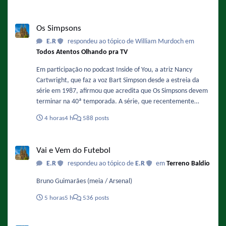
início de 2027. Sobre a data ele comentou: "Acredito que o
final de 2027 ou o primeiro semestre de 2028 sejam as
Os Simpsons
previsões mais otimistas para o segundo filme." Fonte :
Os Simpsons
https://www.omelete.com.br/filmes/michael-2-sequencia-da-
E.R
respondeu ao tópico de William Murdoch em
cinebiografia-de-michael-jackson-ganha-previsao-de-estreia-
Todos Atentos Olhando pra TV
nos-cinemas-confira
Em participação no podcast Inside of You, a atriz Nancy
Cartwright, que faz a voz Bart Simpson desde a estreia da
série em 1987, afirmou que acredita que Os Simpsons devem
terminar na 40ª temporada. A série, que recentemente
finalizou sua 37ª temporada e se prepara para a 38ª
4 horas
4 h
588 posts
temporada, já tem renovação garantida até a temporada 40,
o que significa que o fim estimado pela atriz ocorreria na
Vai e Vem do Futebol
primavera de 2029. Fonte :
Vai e Vem do Futebol
https://www.omelete.com.br/series-tv/os-simpsons-voz-de-
E.R
respondeu ao tópico de
E.R
em
Terreno Baldio
bart-serie-vai-acabar-na-40-temporada
Bruno Guimarães (meia / Arsenal)
5 horas
5 h
536 posts
Campeonato Brasileiro 2026 - Série A