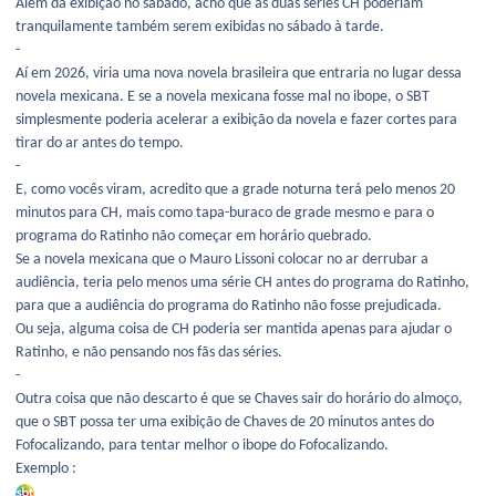
Além da exibição no sábado, acho que as duas séries CH poderiam
tranquilamente também serem exibidas no sábado à tarde.
-
Aí em 2026, viria uma nova novela brasileira que entraria no lugar dessa
novela mexicana. E se a novela mexicana fosse mal no ibope, o SBT
simplesmente poderia acelerar a exibição da novela e fazer cortes para
tirar do ar antes do tempo.
-
E, como vocês viram, acredito que a grade noturna terá pelo menos 20
minutos para CH, mais como tapa-buraco de grade mesmo e para o
programa do Ratinho não começar em horário quebrado.
Se a novela mexicana que o Mauro Lissoni colocar no ar derrubar a
audiência, teria pelo menos uma série CH antes do programa do Ratinho,
para que a audiência do programa do Ratinho não fosse prejudicada.
Ou seja, alguma coisa de CH poderia ser mantida apenas para ajudar o
Ratinho, e não pensando nos fãs das séries.
-
Outra coisa que não descarto é que se Chaves sair do horário do almoço,
que o SBT possa ter uma exibição de Chaves de 20 minutos antes do
Fofocalizando, para tentar melhor o ibope do Fofocalizando.
Exemplo
: