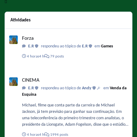
Atividades
Forza
Forza
E.R
respondeu ao tópico de
E.R
em
Games
4 horas
4 h
79 posts
CINEMA
CINEMA
E.R
respondeu ao tópico de
Andy
em
Venda da
Esquina
Michael, filme que conta parte da carreira de Michael
Jackson, já tem previsão para ganhar sua continuação. Em
uma teleconferência do primeiro trimestre com analistas, o
presidente da Lionsgate, Adam Fogelson, disse que o estúdio
está planejando iniciar a produção no final deste ano ou no
4 horas
4 h
1994 posts