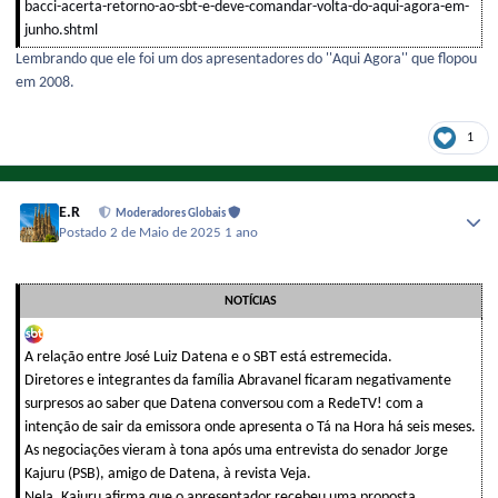
bacci-acerta-retorno-ao-sbt-e-deve-comandar-volta-do-aqui-agora-em-
junho.shtml
Lembrando que ele foi um dos apresentadores do ''Aqui Agora'' que flopou
em 2008.
1
E.R
Moderadores Globais
Postado
2 de Maio de 2025
1 ano
NOTÍCIAS
A relação entre José Luiz Datena e o SBT está estremecida.
Diretores e integrantes da família Abravanel ficaram negativamente
surpresos ao saber que Datena conversou com a RedeTV! com a
intenção de sair da emissora onde apresenta o Tá na Hora há seis meses.
As negociações vieram à tona após uma entrevista do senador Jorge
Kajuru (PSB), amigo de Datena, à revista Veja.
Nela, Kajuru afirma que o apresentador recebeu uma proposta