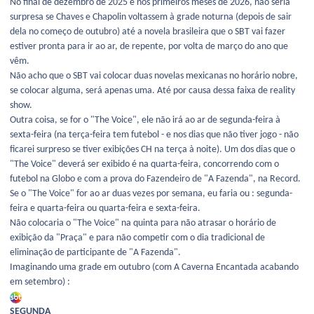
No final de dezembro de 2025 e nos primeiros meses de 2026, não seria
surpresa se Chaves e Chapolin voltassem à grade noturna (depois de sair
dela no começo de outubro) até a novela brasileira que o SBT vai fazer
estiver pronta para ir ao ar, de repente, por volta de março do ano que
vêm.
Não acho que o SBT vai colocar duas novelas mexicanas no horário nobre,
se colocar alguma, será apenas uma. Até por causa dessa faixa de reality
show.
Outra coisa, se for o "The Voice", ele não irá ao ar de segunda-feira à
sexta-feira (na terça-feira tem futebol - e nos dias que não tiver jogo - não
ficarei surpreso se tiver exibições CH na terça à noite). Um dos dias que o
"The Voice" deverá ser exibido é na quarta-feira, concorrendo com o
futebol na Globo e com a prova do Fazendeiro de "A Fazenda", na Record.
Se o "The Voice" for ao ar duas vezes por semana, eu faria ou : segunda-
feira e quarta-feira ou quarta-feira e sexta-feira.
Não colocaria o "The Voice" na quinta para não atrasar o horário de
exibição da "Praça" e para não competir com o dia tradicional de
eliminação de participante de "A Fazenda".
Imaginando uma grade em outubro (com A Caverna Encantada acabando
em setembro)
:
SEGUNDA