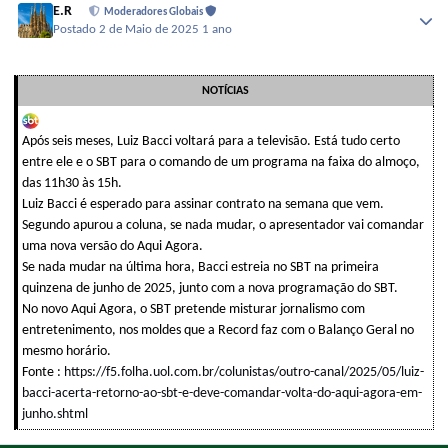
E.R
Moderadores Globais
Postado
2 de Maio de 2025
1 ano
NOTÍCIAS
Após seis meses, Luiz Bacci voltará para a televisão. Está tudo certo
entre ele e o SBT para o comando de um programa na faixa do almoço,
das 11h30 às 15h.
Luiz Bacci é esperado para assinar contrato na semana que vem.
Segundo apurou a coluna, se nada mudar, o apresentador vai comandar
uma nova versão do Aqui Agora.
Se nada mudar na última hora, Bacci estreia no SBT na primeira
quinzena de junho de 2025, junto com a nova programação do SBT.
No novo Aqui Agora, o SBT pretende misturar jornalismo com
entretenimento, nos moldes que a Record faz com o Balanço Geral no
mesmo horário.
Fonte :
https://f5.folha.uol.com.br/colunistas/outro-canal/2025/05/luiz-
bacci-acerta-retorno-ao-sbt-e-deve-comandar-volta-do-aqui-agora-em-
junho.shtml