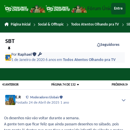
Ir para conteúdo
Fórum Único Chespi
Entre
Página Inicial
Social & Offtopic
Todos Atentos Olhando pra TV
S
SBT
Seguidores
Por
Raphael
1 de Janeiro de 2020
6 anos
em
Todos Atentos Olhando pra TV
ANTERIOR
PÁGINA 74 DE 132
PRÓXIMA
E.R
Moderadores Globais
Postado
24 de Abril de 2025
1 ano
Os desenhos não vão voltar durante a semana.
A gente tem que ficar feliz que ainda passam desenhos no sábado, pois