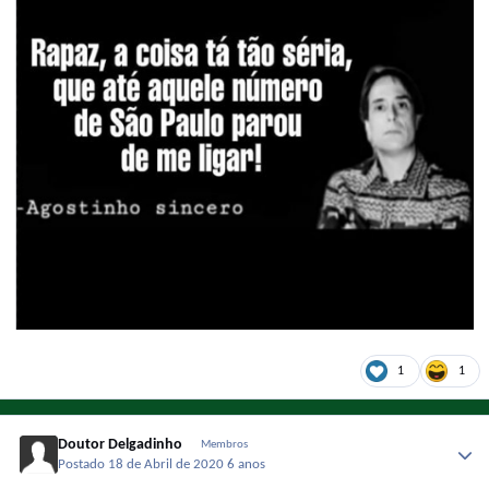
1
1
Doutor Delgadinho
Membros
Postado
18 de Abril de 2020
6 anos