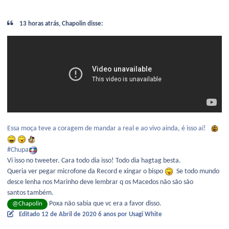
13 horas atrás, Chapolin disse:
Essa moça teve a coragem de mandar a real e ao vivo ainda, é isso aí!
#Chupa
Vi isso no tweeter. Cara todo dia isso! Todo dia hagtag besta.
Queria ver pegar microfone da Record e xingar o bispo
Se todo mundo
desce lenha nos Marinho deve lembrar q os Macedos não são são
santos também.
Poxa não sabia que vc era a favor disso.
@Chapolin
Editado
12 de Abril de 2020
6 anos
por Usagi White