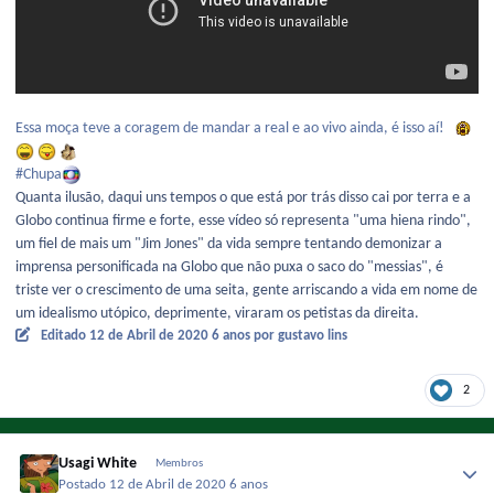
Essa moça teve a coragem de mandar a real e ao vivo ainda, é isso aí!
#Chupa
Quanta ilusão, daqui uns tempos o que está por trás disso cai por terra e a
Globo continua firme e forte, esse vídeo só representa "uma hiena rindo",
um fiel de mais um "Jim Jones" da vida sempre tentando demonizar a
imprensa personificada na Globo que não puxa o saco do "messias", é
triste ver o crescimento de uma seita, gente arriscando a vida em nome de
um idealismo utópico, deprimente, viraram os petistas da direita.
Editado
12 de Abril de 2020
6 anos
por gustavo lins
2
Usagi White
Membros
Postado
12 de Abril de 2020
6 anos