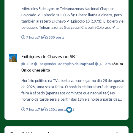
Miércoles 5 de agosto: Teleamazonas Nacional Chapulín
Colorado ✔️ Episodio 203 (1978): Dinero llama a dinero, pero
también al ratero El Chavo ✔️ Episodio 18 (1973): El bolero y el
peluquero Teleamazonas Guayaquil Chapulín Colorado ✔️
Episodio 48 (1974): Interrumpiendo la filmación / No es lo
7 horas
7 h
530 posts
mismo chapulines con agua, que aguas con los chapulines! El
Chavo ✔️ Episodio 104 (1975): Los insectos
Exibições de Chaves no SBT
Exibições de Chaves no SBT
E.R
respondeu ao tópico de
Raphael
em
Fórum
Único Chespirito
Horário político na TV aberta vai começar no dia 28 de agosto
de 2026, uma sexta-feira. O horário eleitoral será de segunda-
feira à sábado (apenas aos domingos que não vai ter) No
horário da tarde será a partir das 13h e à noite a partir das
20h30. "Chaves" e "Clube do Chaves" serão afetados e
7 horas
7 h
1301 posts
1
deverão ter a duração reduzida nesse período. Que isso não
afete a exibição de "História do Brasil" e "A proposta" no dia
7 de setembro. - Como ficaria a grade do SBT com o horário
político : DE SEGUNDA A SEXTA 8:30 Primeiro Impacto 13:00