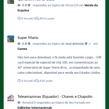
E.R
respondeu ao tópico de Victor235 em
Venda da
Esquina
6 horas
6 h
8414 posts
Super Mario
Super Mario
E.R
respondeu ao tópico de
José Antonio
em
Games
Não tem para download, o fã ainda está fazendo o jogo. - Gift
card especial de especial de US$ 100, em comemoração ao
40º aniversário de Super Mario Bros., acompanhado de uma
caixa colecionável, disponível para venda nos Estados Unidos.
6 horas
6 h
626 posts
Teleamazonas (Equador) - Chaves e Chapolin
Teleamazonas (Equador) - Chaves e Chapolin
RenatoCS respondeu ao tópico de Seu Furtado em
Exibições Internacionais