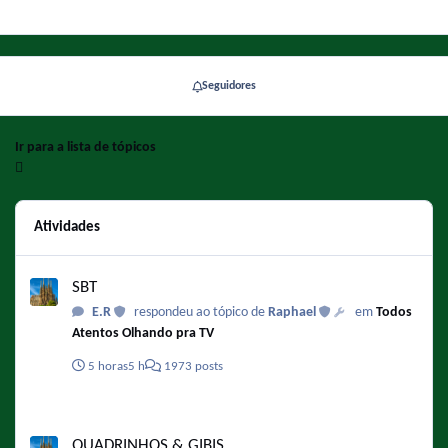
Seguidores
Ir para a lista de tópicos
Atividades
SBT
SBT
E.R
respondeu ao tópico de
Raphael
em
Todos
Atentos Olhando pra TV
5 horas
5 h
1973 posts
QUADRINHOS & GIBIS
QUADRINHOS & GIBIS