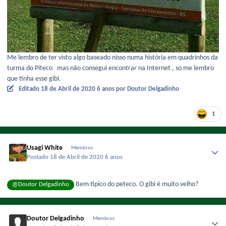
Me lembro de ter visto algo baseado nisso numa história em quadrinhos da
turma do Piteco mas não consegui encontrar na Internet , so me lembro
que tinha esse gibi.
Editado
18 de Abril de 2020
6 anos
por Doutor Delgadinho
1
Usagi White
Membros
Postado
18 de Abril de 2020
6 anos
Bem tipico do peteco. O gibi é muito velho?
@Doutor Delgadinho
Doutor Delgadinho
Membros