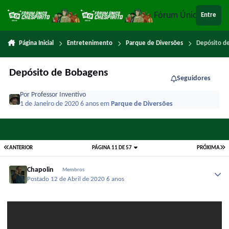
Ir para conteúdo
Fórum Único Chespi
Entre
Página Inicial
Entretenimento
Parque de Diversões
Depósito d
Depósito de Bobagens
Seguidores
Por
Professor Inventivo
1 de Janeiro de 2020
6 anos
em
Parque de Diversões
ANTERIOR
PÁGINA 11 DE 57
PRÓXIMA
Chapolin
Membros
Postado
12 de Abril de 2020
6 anos