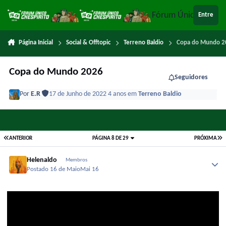
Ir para conteúdo
Fórum Único Chespi
Entre
Página Inicial
Social & Offtopic
Terreno Baldio
Copa do Mundo 2
Copa do Mundo 2026
Seguidores
Por
E.R
17 de Junho de 2022
4 anos
em
Terreno Baldio
ANTERIOR
PÁGINA 8 DE 29
PRÓXIMA
Helenaldo
Membros
Postado
16 de Maio
Mai 16