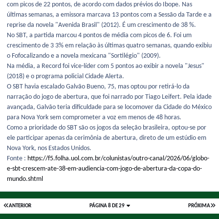
com picos de 22 pontos, de acordo com dados prévios do Ibope. Nas
últimas semanas, a emissora marcava 13 pontos com a Sessão da Tarde e a
reprise da novela "Avenida Brasil" (2012). É um crescimento de 38 %.
No SBT, a partida marcou 4 pontos de média com picos de 6. Foi um
crescimento de 3 3% em relação às últimas quatro semanas, quando exibiu
o Fofocalizando e a novela mexicana "Sortilégio" (2009).
Na média, a Record foi vice-líder com 5 pontos ao exibir a novela "Jesus"
(2018) e o programa policial Cidade Alerta.
O SBT havia escalado Galvão Bueno, 75, mas optou por retirá-lo da
narração do jogo de abertura, que foi narrado por Tiago Leifert. Pela idade
avançada, Galvão teria dificuldade para se locomover da Cidade do México
para Nova York sem comprometer a voz em menos de 48 horas.
Como a prioridade do SBT são os jogos da seleção brasileira, optou-se por
ele participar apenas da cerimônia de abertura, direto de um estúdio em
Nova York, nos Estados Unidos.
Fonte :
https://f5.folha.uol.com.br/colunistas/outro-canal/2026/06/globo-
e-sbt-crescem-ate-38-em-audiencia-com-jogo-de-abertura-da-copa-do-
mundo.shtml
ANTERIOR
PÁGINA 8 DE 29
PRÓXIMA