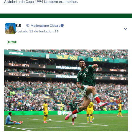
A vinheta da Copa 1994 também era melhor.
E.R
Moderadores Globais
Postado
11 de Junho
Jun 11
AUTOR