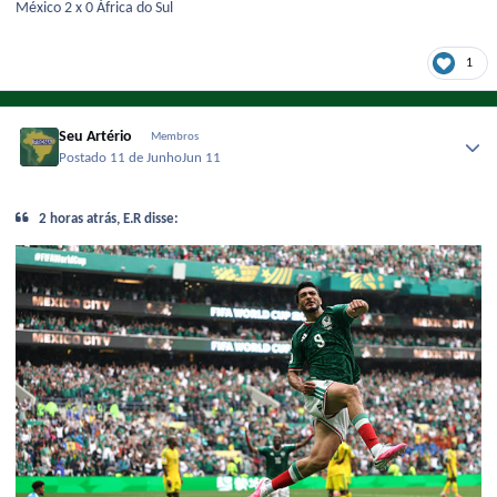
México 2 x 0 África do Sul
1
Seu Artério
Membros
Postado
11 de Junho
Jun 11
2 horas atrás, E.R disse: