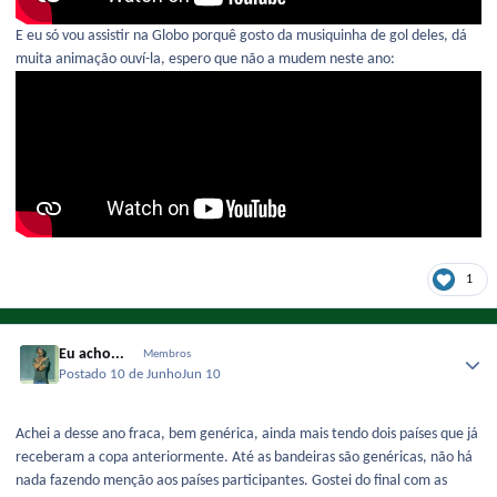
E eu só vou assistir na Globo porquê gosto da musiquinha de gol deles, dá
muita animação ouví-la, espero que não a mudem neste ano:
1
Eu acho...
Membros
Postado
10 de Junho
Jun 10
Achei a desse ano fraca, bem genérica, ainda mais tendo dois países que já
receberam a copa anteriormente. Até as bandeiras são genéricas, não há
nada fazendo menção aos países participantes. Gostei do final com as