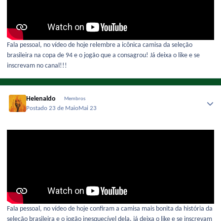
Fala pessoal, no vídeo de hoje relembre a icônica camisa da seleção
brasileira na copa de 94 e o jogão que a consagrou! Já deixa o like e se
inscrevam no canal!!!
Helenaldo
Membros
Postado
23 de Maio
Mai 23
Fala pessoal, no vídeo de hoje confiram a camisa mais bonita da história da
seleção brasileira e o jogão inesquecível dela, já deixa o like e se inscrevam