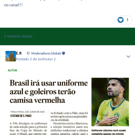
no canal!!!
1
2 semanas depois...
E.R
Moderadores Globais
Postado
2 de Junho
Jun 2
AUTOR