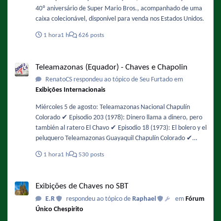
40º aniversário de Super Mario Bros., acompanhado de uma
caixa colecionável, disponível para venda nos Estados Unidos.
1 hora
1 h
626 posts
Teleamazonas (Equador) - Chaves e Chapolin
Teleamazonas (Equador) - Chaves e Chapolin
RenatoCS respondeu ao tópico de Seu Furtado em
Exibições Internacionais
Miércoles 5 de agosto: Teleamazonas Nacional Chapulín
Colorado ✔️ Episodio 203 (1978): Dinero llama a dinero, pero
también al ratero El Chavo ✔️ Episodio 18 (1973): El bolero y el
peluquero Teleamazonas Guayaquil Chapulín Colorado ✔️
Episodio 48 (1974): Interrumpiendo la filmación / No es lo
1 hora
1 h
530 posts
mismo chapulines con agua, que aguas con los chapulines! El
Chavo ✔️ Episodio 104 (1975): Los insectos
Exibições de Chaves no SBT
Exibições de Chaves no SBT
E.R
respondeu ao tópico de
Raphael
em
Fórum
Único Chespirito