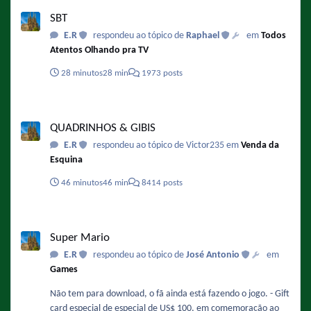
SBT
SBT
E.R
respondeu ao tópico de
Raphael
em
Todos
Atentos Olhando pra TV
28 minutos
28 min
1973 posts
QUADRINHOS & GIBIS
QUADRINHOS & GIBIS
E.R
respondeu ao tópico de Victor235 em
Venda da
Esquina
46 minutos
46 min
8414 posts
Super Mario
Super Mario
E.R
respondeu ao tópico de
José Antonio
em
Games
Não tem para download, o fã ainda está fazendo o jogo. - Gift
card especial de especial de US$ 100, em comemoração ao