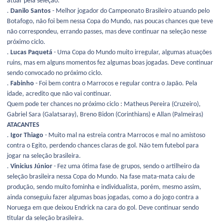
atuar pela seleção.
.
Danilo Santos
- Melhor jogador do Campeonato Brasileiro atuando pelo
Botafogo, não foi bem nessa Copa do Mundo, nas poucas chances que teve
não correspondeu, errando passes, mas deve continuar na seleção nesse
próximo ciclo.
.
Lucas Paquetá
- Uma Copa do Mundo muito irregular, algumas atuações
ruins, mas em alguns momentos fez algumas boas jogadas. Deve continuar
sendo convocado no próximo ciclo.
.
Fabinho
- Foi bem contra o Marrocos e regular contra o Japão. Pela
idade, acredito que não vai continuar.
Quem pode ter chances no próximo ciclo : Matheus Pereira (Cruzeiro),
Gabriel Sara (Galatsaray), Breno Bidon (Corinthians) e Allan (Palmeiras)
ATACANTES
.
Igor Thiago
- Muito mal na estreia contra Marrocos e mal no amistoso
contra o Egito, perdendo chances claras de gol. Não tem futebol para
jogar na seleção brasileira.
.
Vinicius Júnior
- Fez uma ótima fase de grupos, sendo o artilheiro da
seleção brasileira nessa Copa do Mundo. Na fase mata-mata caiu de
produção, sendo muito fominha e individualista, porém, mesmo assim,
ainda conseguiu fazer algumas boas jogadas, como a do jogo contra a
Noruega em que deixou Endrick na cara do gol. Deve continuar sendo
titular da seleção brasileira.