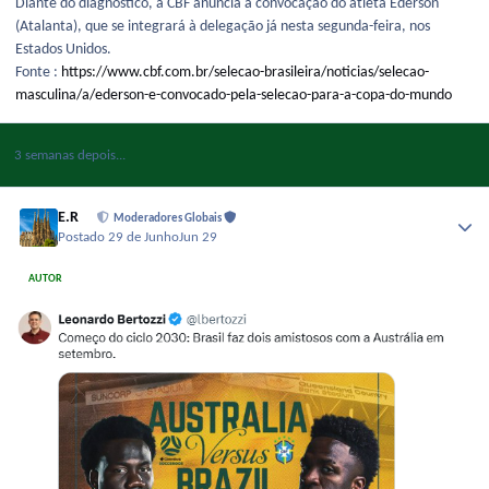
Diante do diagnóstico, a CBF anuncia a convocação do atleta Ederson
(Atalanta), que se integrará à delegação já nesta segunda-feira, nos
Estados Unidos.
Fonte :
https://www.cbf.com.br/selecao-brasileira/noticias/selecao-
masculina/a/ederson-e-convocado-pela-selecao-para-a-copa-do-mundo
3 semanas depois...
E.R
Moderadores Globais
Postado
29 de Junho
Jun 29
AUTOR