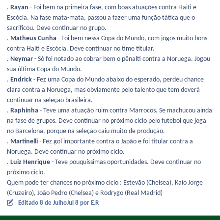
.
Rayan
- Foi bem na primeira fase, com boas atuações contra Haiti e
Escócia. Na fase mata-mata, passou a fazer uma função tática que o
sacrificou. Deve continuar no grupo.
.
Matheus Cunha
- Foi bem nessa Copa do Mundo, com jogos muito bons
contra Haiti e Escócia. Deve continuar no time titular.
.
Neymar
- Só foi notado ao cobrar bem o pênalti contra a Noruega. Jogou
sua última Copa do Mundo.
.
Endrick
- Fez uma Copa do Mundo abaixo do esperado, perdeu chance
clara contra a Noruega, mas obviamente pelo talento que tem deverá
continuar na seleção brasileira.
.
Raphinha
- Teve uma atuação ruim contra Marrocos. Se machucou ainda
na fase de grupos. Deve continuar no próximo ciclo pelo futebol que joga
no Barcelona, porque na seleção caiu muito de produção.
.
Martinelli
- Fez gol importante contra o Japão e foi titular contra a
Noruega. Deve continuar no próximo ciclo.
.
Luiz Henrique
- Teve pouquíssimas oportunidades. Deve continuar no
próximo ciclo.
Quem pode ter chances no próximo ciclo : Estevão (Chelsea), Kaio Jorge
(Cruzeiro), João Pedro (Chelsea) e Rodrygo (Real Madrid)
Editado
8 de Julho
Jul 8
por E.R