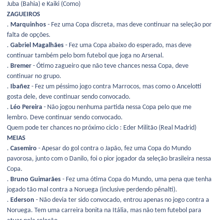
Juba (Bahia) e Kaiki (Como)
ZAGUEIROS
.
Marquinhos
- Fez uma Copa discreta, mas deve continuar na seleção por
falta de opções.
.
Gabriel Magalhães
- Fez uma Copa abaixo do esperado, mas deve
continuar também pelo bom futebol que joga no Arsenal.
.
Bremer
- Ótimo zagueiro que não teve chances nessa Copa, deve
continuar no grupo.
.
Ibañez
- Fez um péssimo jogo contra Marrocos, mas como o Ancelotti
gosta dele, deve continuar sendo convocado.
.
Léo Pereira
- Não jogou nenhuma partida nessa Copa pelo que me
lembro. Deve continuar sendo convocado.
Quem pode ter chances no próximo ciclo : Eder Militão (Real Madrid)
MEIAS
.
Casemiro
- Apesar do gol contra o Japão, fez uma Copa do Mundo
pavorosa, junto com o Danilo, foi o pior jogador da seleção brasileira nessa
Copa.
.
Bruno Guimarães
- Fez uma ótima Copa do Mundo, uma pena que tenha
jogado tão mal contra a Noruega (inclusive perdendo pênalti).
.
Ederson
- Não devia ter sido convocado, entrou apenas no jogo contra a
Noruega. Tem uma carreira bonita na Itália, mas não tem futebol para