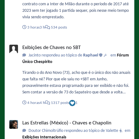
contrato com a Inter de Milão durante o período de 2017 até
2023 sem ter jogado 1 partida sequer, pois nesse meio tempo
vivia sendo emprestado.
3 horas
3 h
534 posts
Exibições de Chaves no SBT
Exibições de Chaves no SBT
Jacinto respondeu ao tópico de
Raphael
em
Fórum
Único Chespirito
Tirando o do Ano Novo (73), acho que é o único dos não anuais
que falta né? Pior que ele saiu no +SBT em Junho,
provavelmente estava programado para ser exibido e não foi.
Sem contar a versão de 73 do Sapateiro que desde a volta
mão deu as caras, dava muito bem para exibir hoje no lugar
4 horas
4 h
1317 posts
1
do episódio da Pichorra.
Las Estrellas (México) - Chaves e Chapolin
Las Estrellas (México) - Chaves e Chapolin
Doutor Chimoltrúfio respondeu ao tópico de Valette
em
Exibições Internacionais