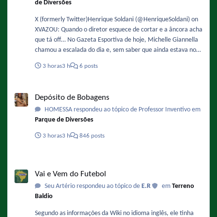
de Diversões
X (formerly Twitter)Henrique Soldani (@HenriqueSoldani) on
XVAZOU: Quando o diretor esquece de cortar e a âncora acha
que tá off… No Gazeta Esportiva de hoje, Michelle Giannella
chamou a escalada do dia e, sem saber que ainda estava no
ar, apareceu brava e dan
3 horas
3 h
6 posts
Depósito de Bobagens
Depósito de Bobagens
HOMESSA respondeu ao tópico de Professor Inventivo em
Parque de Diversões
3 horas
3 h
846 posts
Vai e Vem do Futebol
Vai e Vem do Futebol
Seu Artério respondeu ao tópico de
E.R
em
Terreno
Baldio
Segundo as informações da Wiki no idioma inglês, ele tinha