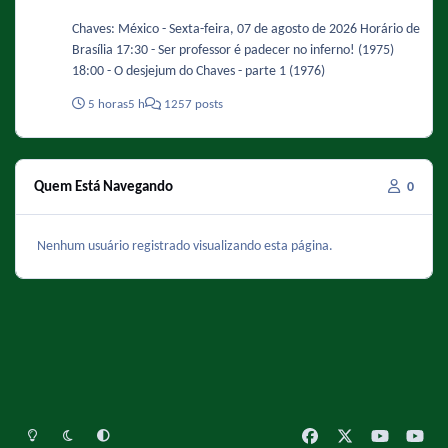
Chaves: México - Sexta-feira, 07 de agosto de 2026 Horário de
Brasília 17:30 - Ser professor é padecer no inferno! (1975)
18:00 - O desjejum do Chaves - parte 1 (1976)
5 horas
5 h
1257 posts
Quem Está Navegando
0
Nenhum usuário registrado visualizando esta página.
Light Mode
Dark Mode
System Preference
f
x
y
y