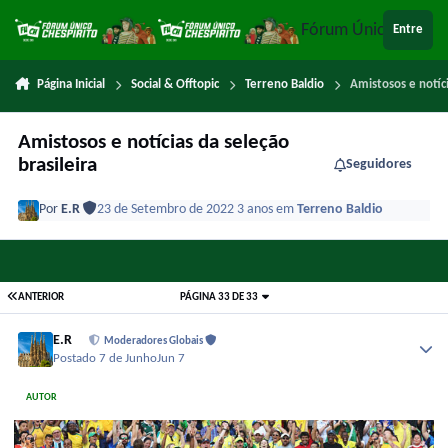
Ir para conteúdo
Fórum Único Chespi
Entre
Página Inicial
Social & Offtopic
Terreno Baldio
Amistosos e notíci
Amistosos e notícias da seleção
brasileira
Seguidores
Por
E.R
23 de Setembro de 2022
3 anos
em
Terreno Baldio
ANTERIOR
PÁGINA 33 DE 33
E.R
Moderadores Globais
Postado
7 de Junho
Jun 7
AUTOR