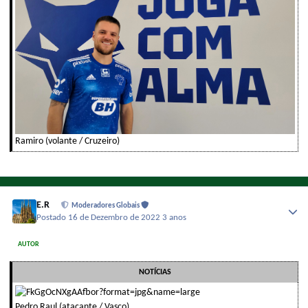
Ramiro (volante / Cruzeiro)
E.R
Moderadores Globais
Postado
16 de Dezembro de 2022
3 anos
AUTOR
NOTÍCIAS
Pedro Raul (atacante / Vasco)