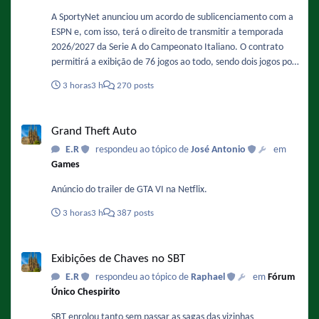
A SportyNet anunciou um acordo de sublicenciamento com a
ESPN e, com isso, terá o direito de transmitir a temporada
2026/2027 da Serie A do Campeonato Italiano. O contrato
permitirá a exibição de 76 jogos ao todo, sendo dois jogos por
rodada. As transmissões serão feitas simultaneamente no
3 horas
3 h
270 posts
canal oficial da SportyNet no YouTube, de forma gratuita, e na
TV por assinatura. Fonte :
Grand Theft Auto
https://maquinadoesporte.com.br/midia/sportynet-exibira-
Grand Theft Auto
serie-a-italiana-apos-acordo-de-sublicenciamento-com-a-
E.R
respondeu ao tópico de
José Antonio
em
espn/
Games
Anúncio do trailer de GTA VI na Netflix.
3 horas
3 h
387 posts
Exibições de Chaves no SBT
Exibições de Chaves no SBT
E.R
respondeu ao tópico de
Raphael
em
Fórum
Único Chespirito
SBT enrolou tanto sem passar as sagas das vizinhas