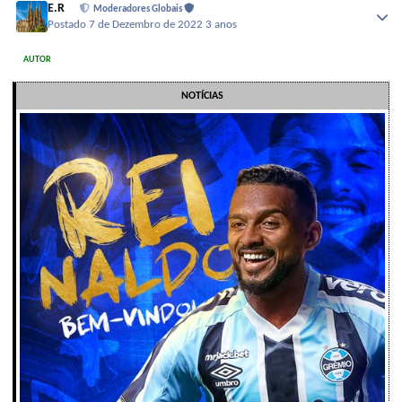
E.R
Moderadores Globais
Postado
7 de Dezembro de 2022
3 anos
AUTOR
NOTÍCIAS