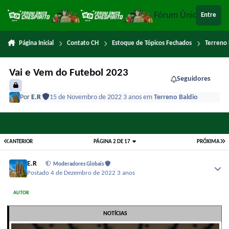
Ir para conteúdo
Fórum Único Chespi
Entre
Página Inicial
Contato CH
Estoque de Tópicos Fechados
Terreno 
Vai e Vem do Futebol 2023
Seguidores
Por
E.R
15 de Novembro de 2022
3 anos
em
Terreno Baldio
ANTERIOR
PÁGINA 2 DE 17
PRÓXIMA
E.R
Moderadores Globais
Postado
4 de Dezembro de 2022
3 anos
AUTOR
NOTÍCIAS