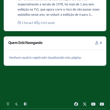
(especialmente a versão de 1978, há mais de 1 ano sem
exibição na TV), que agora corre o risco de não passar esses
episódios nesse ano, se reduzir a exibição de 4 para 3
episódios (lembrando que no final do mês, a duração vai ser
3 horas
3 h
1333 posts
menor ainda, por causa do horário político).
Quem Está Navegando
0
Nenhum usuário registrado visualizando esta página.
Light Mode
Dark Mode
System Preference
f
x
y
y
a
o
o