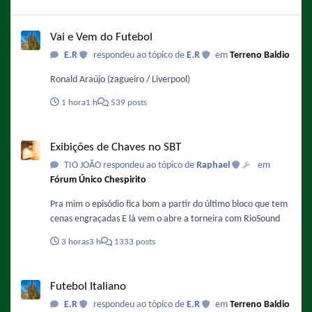
Vai e Vem do Futebol
Vai e Vem do Futebol
E.R
respondeu ao tópico de
E.R
em
Terreno Baldio
Ronald Araújo (zagueiro / Liverpool)
1 hora
1 h
539 posts
Exibições de Chaves no SBT
Exibições de Chaves no SBT
TIO JOÃO respondeu ao tópico de
Raphael
em
Fórum Único Chespirito
Pra mim o episódio fica bom a partir do último bloco que tem
cenas engraçadas E lá vem o abre a torneira com RioSound
3 horas
3 h
1333 posts
Futebol Italiano
Futebol Italiano
E.R
respondeu ao tópico de
E.R
em
Terreno Baldio