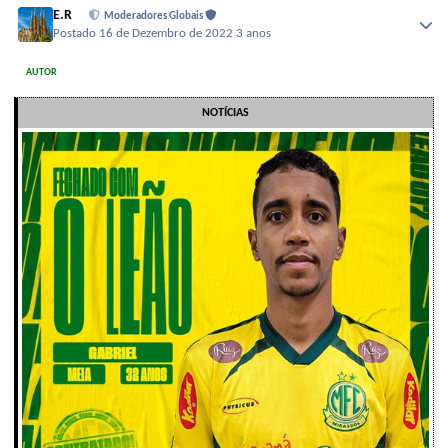
E.R
Moderadores Globais
Postado
16 de Dezembro de 2022
3 anos
AUTOR
NOTÍCIAS