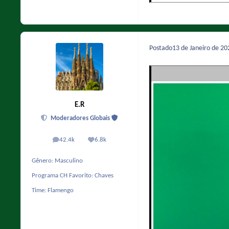
Postado
13 de Janeiro de 2
E.R
Moderadores Globais
42.4k
6.8k
posts
Reputação
Gênero:
Masculino
Programa CH Favorito:
Chaves
Time:
Flamengo