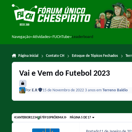
Ir para conteúdo
Navegação
Atividades
FUCHTube
Leaderboard
Página Inicial
Contato CH
Estoque de Tópicos Fechados
Ter
Vai e Vem do Futebol 2023
Por
E.R
15 de Novembro de 2022
3 anos
em
Terreno Baldio
ANTERIOR
1
2
3
4
5
6
7
8
9
10
PRÓXIMA
PÁGINA 5 DE 17
Postado
11 de Janeiro de 2