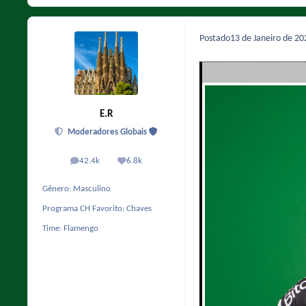
Postado
13 de Janeiro de 2
E.R
Moderadores Globais
42.4k
6.8k
posts
Reputação
Gênero:
Masculino
Programa CH Favorito:
Chaves
Time:
Flamengo