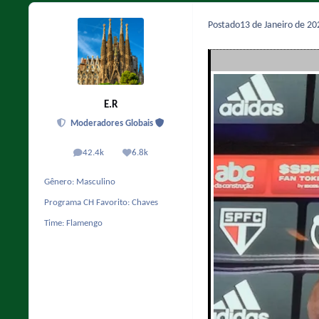
Postado
13 de Janeiro de 2
E.R
Moderadores Globais
42.4k
6.8k
posts
Reputação
Gênero:
Masculino
Programa CH Favorito:
Chaves
Time:
Flamengo