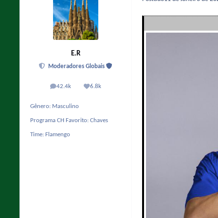
E.R
Moderadores Globais
42.4k
6.8k
posts
Reputação
Gênero:
Masculino
Programa CH Favorito:
Chaves
Time:
Flamengo