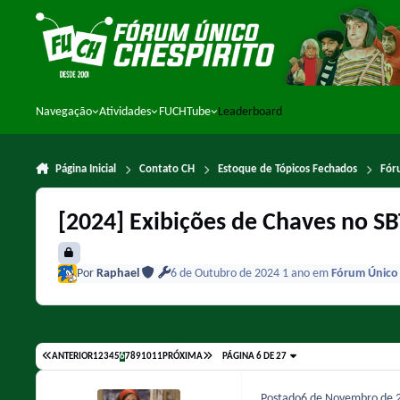
Ir para conteúdo
Navegação
Atividades
FUCHTube
Leaderboard
Página Inicial
Contato CH
Estoque de Tópicos Fechados
Fór
[2024] Exibições de Chaves no SB
Por
Raphael
6 de Outubro de 2024
1 ano
em
Fórum Único 
ANTERIOR
1
2
3
4
5
6
7
8
9
10
11
PRÓXIMA
PÁGINA 6 DE 27
Postado
6 de Novembro de 