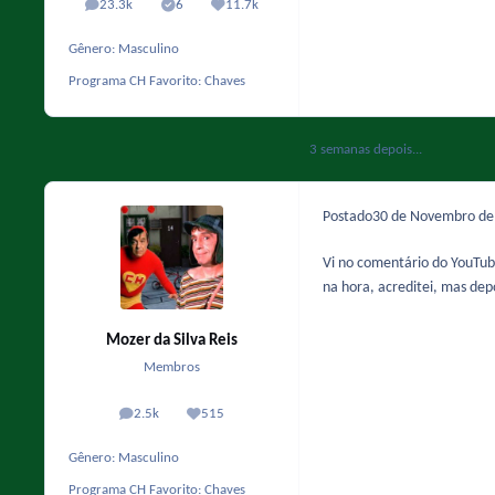
23.3k
6
11.7k
posts
Solutions
Reputação
Gênero:
Masculino
Programa CH Favorito:
Chaves
3 semanas depois...
Postado
30 de Novembro d
Vi no comentário do YouTube
na hora, acreditei, mas de
Mozer da Silva Reis
Membros
2.5k
515
posts
Reputação
Gênero:
Masculino
Programa CH Favorito:
Chaves