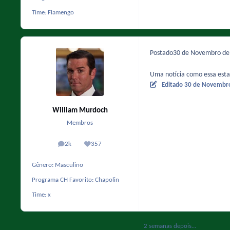
Time:
Flamengo
Postado
30 de Novembro d
Uma notícia como essa estar
Editado
30 de Novembr
William Murdoch
Membros
2k
357
posts
Reputação
Gênero:
Masculino
Programa CH Favorito:
Chapolin
Time:
x
2 semanas depois...