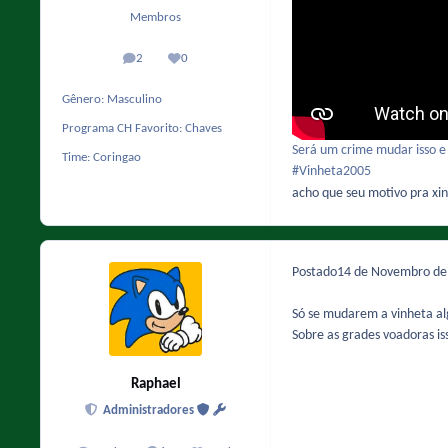
Membros
2
0
posts
Reputação
Gênero:
Masculino
Programa CH Favorito:
Chaves
Será um crime mudar isso e
Time:
Coringao
#Vinheta2005
acho que seu motivo pra xi
Postado
14 de Novembro d
Só se mudarem a vinheta a
Sobre as grades voadoras is
Raphael
Administradores