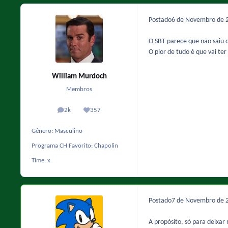
Postado
6 de Novembro de 
O SBT parece que não saiu 
O pior de tudo é que vai ter
William Murdoch
Membros
2k
357
posts
Reputação
Gênero:
Masculino
Programa CH Favorito:
Chapolin
Time:
x
Postado
7 de Novembro de 
A propósito, só para deixar 