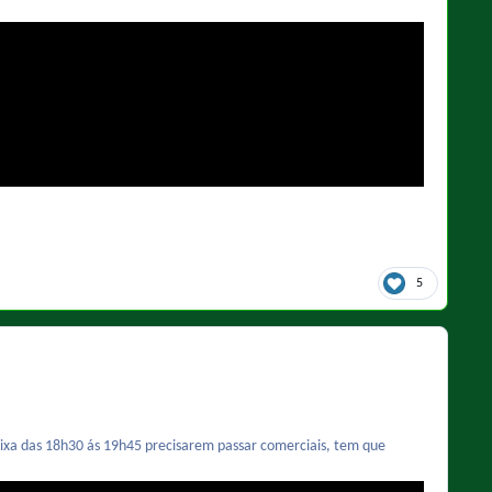
5
faixa das 18h30 ás 19h45 precisarem passar comerciais, tem que