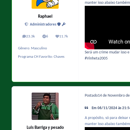
manter isso abaixo também
Raphael
Administradores
23.3k
6
11.7k
posts
Solutions
Reputação
Gênero:
Masculino
Será um crime mudar isso e
Programa CH Favorito:
Chaves
#Vinheta2005
Postado
14 de Novembro d
Em 06/11/2024 às 21:54
A propósito, só para deixar 
manter isso abaixo também
Luis Barriga y pesado