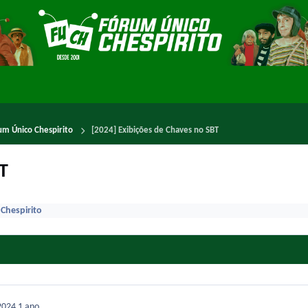
um Único Chespirito
[2024] Exibições de Chaves no SBT
T
Chespirito
2024
1 ano