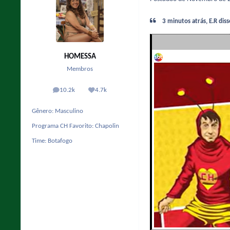
3 minutos atrás, E.R diss
HOMESSA
Membros
10.2k
4.7k
posts
Reputação
Gênero:
Masculino
Programa CH Favorito:
Chapolin
Time:
Botafogo