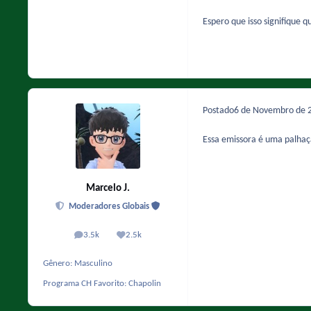
Espero que isso signifique q
Postado
6 de Novembro de 
Essa emissora é uma palhaç
Marcelo J.
Moderadores Globais
3.5k
2.5k
posts
Reputação
Gênero:
Masculino
Programa CH Favorito:
Chapolin