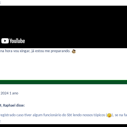
:
 na hora vou xingar, já estou me preparando.
e 2024
1 ano
, Raphael disse:
registrado caso tiver algum funcionário do Sbt lendo nossos tópicos (
), se na 
: