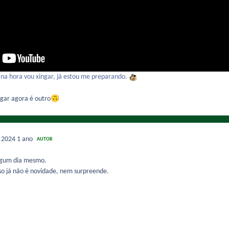
 na hora vou xingar, já estou me preparando.
🙃
ngar agora é outro
e 2024
1 ano
AUTOR
lgum dia mesmo.
so já não é novidade, nem surpreende.