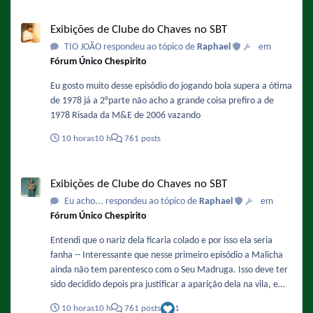
Exibições de Clube do Chaves no SBT
Exibições de Clube do Chaves no SBT
TIO JOÃO respondeu ao tópico de
Raphael
em
Fórum Único Chespirito
Eu gosto muito desse episódio do jogando bola supera a ótima
de 1978 já a 2°parte não acho a grande coisa prefiro a de
1978 Risada da M&E de 2006 vazando
10 horas
10 h
761 posts
Exibições de Clube do Chaves no SBT
Exibições de Clube do Chaves no SBT
Eu acho... respondeu ao tópico de
Raphael
em
Fórum Único Chespirito
Entendi que o nariz dela ficaria colado e por isso ela seria
fanha -- Interessante que nesse primeiro episódio a Malicha
ainda não tem parentesco com o Seu Madruga. Isso deve ter
sido decidido depois pra justificar a aparição dela na vila, e
também porque isso facilitaria a adaptação do papel da
10 horas
10 h
761 posts
1