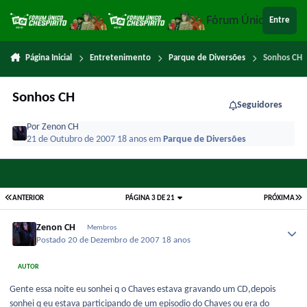
Ir para conteúdo
Fórum Único Chespi
Entre
Página Inicial
Entretenimento
Parque de Diversões
Sonhos CH
Sonhos CH
Seguidores
Por
Zenon CH
21 de Outubro de 2007
18 anos
em
Parque de Diversões
ANTERIOR
PÁGINA 3 DE 21
PRÓXIMA
Zenon CH
Membros
Postado
20 de Dezembro de 2007
18 anos
AUTOR
Gente essa noite eu sonhei q o Chaves estava gravando um CD,depois
sonhei q eu estava participando de um episodio do Chaves ou era do