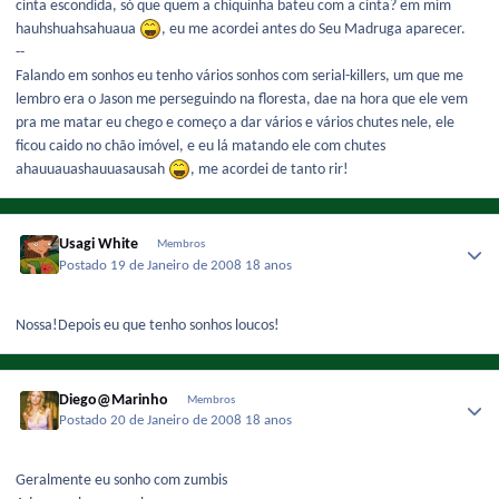
cinta escondida, só que quem a chiquinha bateu com a cinta? em mim
hauhshuahsahuaua
, eu me acordei antes do Seu Madruga aparecer.
--
Falando em sonhos eu tenho vários sonhos com serial-killers, um que me
lembro era o Jason me perseguindo na floresta, dae na hora que ele vem
pra me matar eu chego e começo a dar vários e vários chutes nele, ele
ficou caido no chão imóvel, e eu lá matando ele com chutes
ahauuauashauuasausah
, me acordei de tanto rir!
Usagi White
Membros
Postado
19 de Janeiro de 2008
18 anos
Nossa!Depois eu que tenho sonhos loucos!
Diego@Marinho
Membros
Postado
20 de Janeiro de 2008
18 anos
Geralmente eu sonho com zumbis