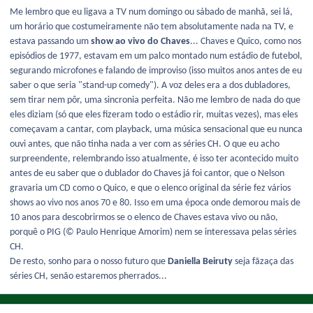
Me lembro que eu ligava a TV num domingo ou sábado de manhã, sei lá,
um horário que costumeiramente não tem absolutamente nada na TV, e
estava passando um
show ao vivo do Chaves
... Chaves e Quico, como nos
episódios de 1977, estavam em um palco montado num estádio de futebol,
segurando microfones e falando de improviso (isso muitos anos antes de eu
saber o que seria "stand-up comedy"). A voz deles era a dos dubladores,
sem tirar nem pôr, uma sincronia perfeita. Não me lembro de nada do que
eles diziam (só que eles fizeram todo o estádio rir, muitas vezes), mas eles
começavam a cantar, com playback, uma música sensacional que eu nunca
ouvi antes, que não tinha nada a ver com as séries CH. O que eu acho
surpreendente, relembrando isso atualmente, é isso ter acontecido muito
antes de eu saber que o dublador do Chaves já foi cantor, que o Nelson
gravaria um CD como o Quico, e que o elenco original da série fez vários
shows ao vivo nos anos 70 e 80. Isso em uma época onde demorou mais de
10 anos para descobrirmos se o elenco de Chaves estava vivo ou não,
porquê o PIG (© Paulo Henrique Amorim) nem se interessava pelas séries
CH.
De resto, sonho para o nosso futuro que
Daniella Beiruty
seja fãzaça das
séries CH, senão estaremos pherrados...