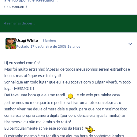
alien do tipo "AlienXPredador".
eles vencem?
4 semanas depois...
Usagi White
Membros
Postado
17 de Janeiro de 2008
18 anos
Hj eu sonhei com Ch!
Mas foi muito estranho!!Apezar de todos meus sonhos serem estranhos e
loucos mas até que esse foi legal!
Sonhei que em todo lugar que eu ia eu topava com o Edgar Vivar!Em todo
lugar MESMO!!!!
Daí teve uma hora que eu me rendi
e ele veio pra minha casa
,estavamos no meu quarto e pedi para tirar uma foto com ele,mas o
senhor Vivar me deu a câmera dele e pediu para que nos tirassimos foto
com a sua propria camêra digital(por concidência era igual a minha),aí
tirameos e eu não me lembro do resto!
Eu particularmente achie esse sonho da Hora!
O estranho mesmo é eu ter dito em alguma hora do sonho(me lembro