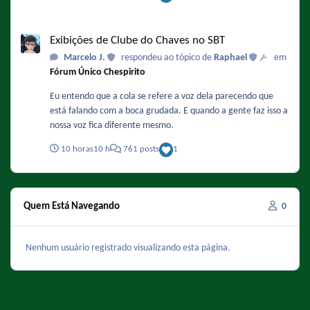
Chiquinha nos remakes.
Exibições de Clube do Chaves no SBT
Exibições de Clube do Chaves no SBT
Marcelo J.
respondeu ao tópico de
Raphael
em
Fórum Único Chespirito
Eu entendo que a cola se refere a voz dela parecendo que
está falando com a boca grudada. E quando a gente faz isso a
nossa voz fica diferente mesmo.
10 horas
10 h
761 posts
1
Quem Está Navegando
0
Nenhum usuário registrado visualizando esta página.