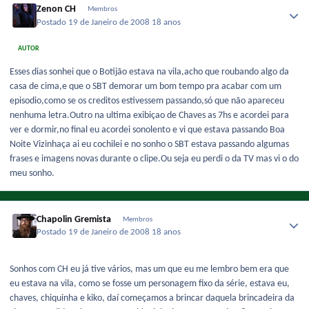
Zenon CH
Membros
Postado
19 de Janeiro de 2008
18 anos
AUTOR
Esses dias sonhei que o Botijão estava na vila,acho que roubando algo da
casa de cima,e que o SBT demorar um bom tempo pra acabar com um
episodio,como se os creditos estivessem passando,só que não apareceu
nenhuma letra.Outro na ultima exibiçao de Chaves as 7hs e acordei para
ver e dormir,no final eu acordei sonolento e vi que estava passando Boa
Noite Vizinhaça ai eu cochilei e no sonho o SBT estava passando algumas
frases e imagens novas durante o clipe.Ou seja eu perdi o da TV mas vi o do
meu sonho.
Chapolin Gremista
Membros
Postado
19 de Janeiro de 2008
18 anos
Sonhos com CH eu já tive vários, mas um que eu me lembro bem era que
eu estava na vila, como se fosse um personagem fixo da série, estava eu,
chaves, chiquinha e kiko, daí começamos a brincar daquela brincadeira da