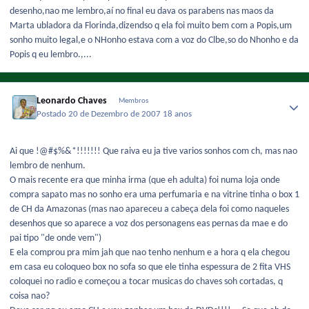
desenho,nao me lembro,aí no final eu dava os parabens nas maos da
Marta ubladora da Florinda,dizendso q ela foi muito bem com a Popis,um
sonho muito legal,e o NHonho estava com a voz do Clbe,so do Nhonho e da
Popis q eu lembro.,...
Leonardo Chaves
Membros
Postado
20 de Dezembro de 2007
18 anos
Ai que !@#$%&*!!!!!!! Que raiva eu ja tive varios sonhos com ch, mas nao
lembro de nenhum.
O mais recente era que minha irma (que eh adulta) foi numa loja onde
compra sapato mas no sonho era uma perfumaria e na vitrine tinha o box 1
de CH da Amazonas (mas nao apareceu a cabeça dela foi como naqueles
desenhos que so aparece a voz dos personagens eas pernas da mae e do
pai tipo "de onde vem")
E ela comprou pra mim jah que nao tenho nenhum e a hora q ela chegou
em casa eu coloqueo box no sofa so que ele tinha espessura de 2 fita VHS
coloquei no radio e começou a tocar musicas do chaves soh cortadas, q
coisa nao?