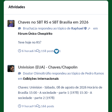
Atividades
Chaves no SBT RS e SBT Brasília em 2026
Chaves no SBT RS e SBT Brasília em 2026
BruchaLia respondeu ao tópico de
Raphael
em
Fórum Único Chespirito
Teve hoje no RS?
6 horas
6 h
158 posts
1
Univision (EUA) - Chaves/Chapolin
Univision (EUA) - Chaves/Chapolin
Doutor Chimoltrúfio respondeu ao tópico de Pedro Ramos
em
Exibições Internacionais
Chaves: Univision - Sábado, 08 de agosto de 2026 Horário de
Brasília 15:00 - A sociedade - parte 1 (1978) 15:30 - A
sociedade - parte 2 (1978)
9 horas
9 h
166 posts