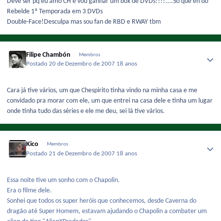
Deve ser pq eu amo CH e vou ganhar um box de DVDs!!!!....So que eh do
Rebelde 1ª Temporada em 3 DVDs
Double-Face!Desculpa mas sou fan de RBD e RWAY tbm
Filipe Chambón
Membros
Postado
20 de Dezembro de 2007
18 anos
Cara já tive vários, um que Chespirito tinha vindo na minha casa e me
convidado pra morar com ele, um que entrei na casa dele e tinha um lugar
onde tinha tudo das séries e ele me deu, sei lá tive vários.
Kico
Membros
Postado
21 de Dezembro de 2007
18 anos
Essa noite tive um sonho com o Chapolin.
Era o filme dele.
Sonhei que todos os super heróis que conhecemos, desde Caverna do
dragão até Super Homem, estavam ajudando o Chapolin a combater um