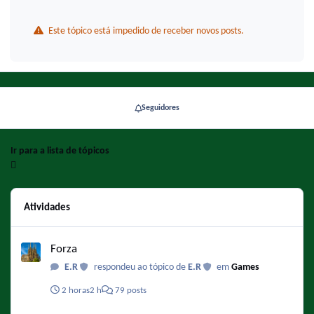
Este tópico está impedido de receber novos posts.
Seguidores
Ir para a lista de tópicos
Atividades
Forza
Forza
E.R
respondeu ao tópico de
E.R
em
Games
2 horas
2 h
79 posts