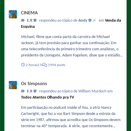
CINEMA
CINEMA
E.R
respondeu ao tópico de
Andy
em
Venda da
Esquina
Michael, filme que conta parte da carreira de Michael
Jackson, já tem previsão para ganhar sua continuação. Em
uma teleconferência do primeiro trimestre com analistas, o
presidente da Lionsgate, Adam Fogelson, disse que o estúdio
está planejando iniciar a produção no final deste ano ou no
2 horas
2 h
1994 posts
início de 2027. Sobre a data ele comentou: "Acredito que o
final de 2027 ou o primeiro semestre de 2028 sejam as
Os Simpsons
previsões mais otimistas para o segundo filme." Fonte :
Os Simpsons
https://www.omelete.com.br/filmes/michael-2-sequencia-da-
E.R
respondeu ao tópico de William Murdoch em
cinebiografia-de-michael-jackson-ganha-previsao-de-estreia-
Todos Atentos Olhando pra TV
nos-cinemas-confira
Em participação no podcast Inside of You, a atriz Nancy
Cartwright, que faz a voz Bart Simpson desde a estreia da
série em 1987, afirmou que acredita que Os Simpsons devem
terminar na 40ª temporada. A série, que recentemente