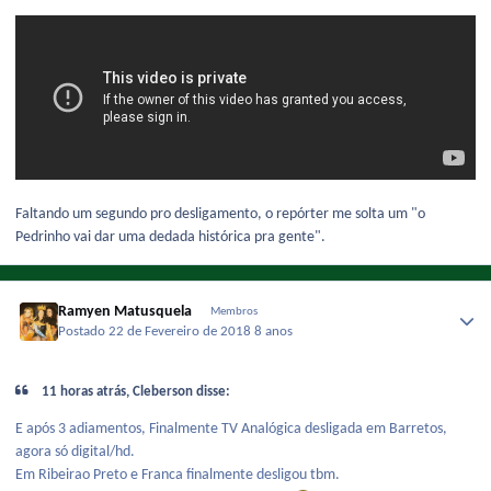
Faltando um segundo pro desligamento, o repórter me solta um "o
Pedrinho vai dar uma dedada histórica pra gente".
Ramyen Matusquela
Membros
Postado
22 de Fevereiro de 2018
8 anos
11 horas atrás, Cleberson disse:
E após 3 adiamentos, Finalmente TV Analógica desligada em Barretos,
agora só digital/hd.
Em Ribeirao Preto e Franca finalmente desligou tbm.