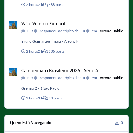
finalizou sua 37ª temporada e se prepara para a 38ª
2 horas
2 h
588 posts
temporada, já tem renovação garantida até a temporada 40,
o que significa que o fim estimado pela atriz ocorreria na
Vai e Vem do Futebol
primavera de 2029. Fonte :
Vai e Vem do Futebol
https://www.omelete.com.br/series-tv/os-simpsons-voz-de-
E.R
respondeu ao tópico de
E.R
em
Terreno Baldio
bart-serie-vai-acabar-na-40-temporada
Bruno Guimarães (meia / Arsenal)
2 horas
2 h
536 posts
Campeonato Brasileiro 2026 - Série A
Campeonato Brasileiro 2026 - Série A
E.R
respondeu ao tópico de
E.R
em
Terreno Baldio
Grêmio 2 x 1 São Paulo
3 horas
3 h
43 posts
Quem Está Navegando
0