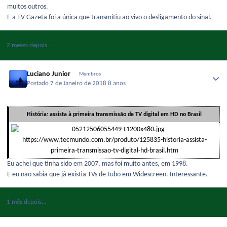
muitos outros.
E a TV Gazeta foi a única que transmitiu ao vivo o desligamento do sinal.
2 meses depois...
Luciano Junior
Membros
Postado
7 de Janeiro de 2018
8 anos
História: assista à primeira transmissão de TV digital em HD no Brasil
https://www.tecmundo.com.br/produto/125835-historia-assista-
primeira-transmissao-tv-digital-hd-brasil.htm
Eu achei que tinha sido em 2007, mas foi muito antes, em 1998.
E eu não sabia que já existia TVs de tubo em Widescreen. Interessante.
1 mês depois...