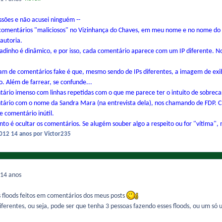
ssões e não acusei ninguém --
 comentários "maliciosos" no Vizinhança do Chaves, em meu nome e no nome do
autoria.
adinho é dinâmico, e por isso, cada comentário aparece com um IP diferente. 
am de comentários fake é que, mesmo sendo de IPs diferentes, a imagem de ex
Além de farrear, se confunde...
ário imenso com linhas repetidas com o que me parece ter o intuito de sobreca
io com o nome da Sandra Mara (na entrevista dela), nos chamando de FDP. Claro
 comentário inútil.
o é ocultar os comentários. Se alugém souber algo a respeito ou for "vítima", 
2012
14 anos
por Victor235
14 anos
floods feitos em comentários dos meus posts
diferentes, ou seja, pode ser que tenha 3 pessoas fazendo esses floods, ou um s