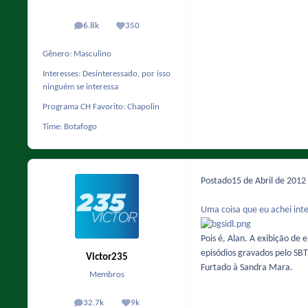
6.8k
350
posts
Reputação
Gênero:
Masculino
Interesses:
Desinteressado, por isso
ninguém se interessa
Programa CH Favorito:
Chapolin
Time:
Botafogo
Postado
15 de Abril de 2012
Uma coisa que eu achei inte
Pois é, Alan. A exibição de 
episódios gravados pelo SBT
Victor235
Furtado à Sandra Mara.
Membros
32.7k
9k
posts
Reputação