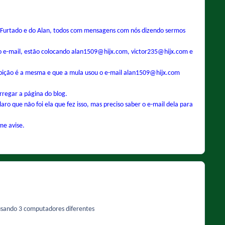
 Furtado e do Alan, todos com mensagens com nós dizendo sermos
No e-mail, estão colocando alan1509@hijx.com, victor235@hijx.com e
ibição é a mesma e que a mula usou o e-mail alan1509@hijx.com
rregar a página do blog.
 que não foi ela que fez isso, mas preciso saber o e-mail dela para
me avise.
ó usando 3 computadores diferentes