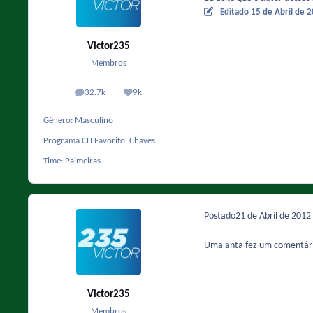
Editado
15 de Abril de 
Victor235
Membros
32.7k
9k
posts
Reputação
Gênero:
Masculino
Programa CH Favorito:
Chaves
Time:
Palmeiras
Postado
21 de Abril de 2012
Uma anta fez um comentário
Victor235
Membros