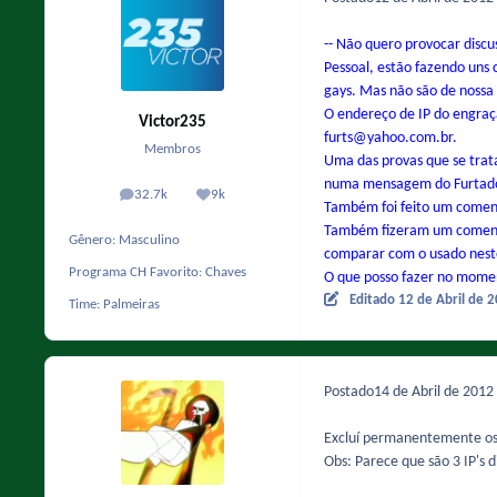
-- Não quero provocar discu
Pessoal, estão fazendo uns
gays. Mas não são de nossa 
O endereço de IP do engraç
Victor235
furts@yahoo.com.br.
Membros
Uma das provas que se trat
numa mensagem do Furtado. 
32.7k
9k
posts
Reputação
Também foi feito um coment
Também fizeram um comentár
Gênero:
Masculino
comparar com o usado neste
Programa CH Favorito:
Chaves
O que posso fazer no moment
Editado
12 de Abril de 
Time:
Palmeiras
Postado
14 de Abril de 2012
Excluí permanentemente os 
Obs: Parece que são 3 IP's 