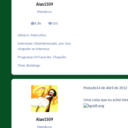
Alan1509
Membros
6.8k
350
posts
Reputação
Gênero:
Masculino
Interesses:
Desinteressado, por isso
ninguém se interessa
Programa CH Favorito:
Chapolin
Time:
Botafogo
Postado
14 de Abril de 2012
Uma coisa que eu achei inte
Alan1509
Membros