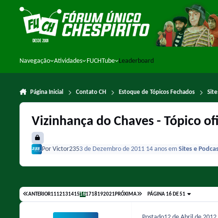
Ir para conteúdo
Navegação
Atividades
FUCHTube
Leaderboard
Página Inicial
Contato CH
Estoque de Tópicos Fechados
Sit
Vizinhança do Chaves - Tópico ofi
Por
Victor235
3 de Dezembro de 2011
14 anos
em
Sites e Podca
ANTERIOR
11
12
13
14
15
16
17
18
19
20
21
PRÓXIMA
PÁGINA 16 DE 51
Postado
12 de Abril de 2012