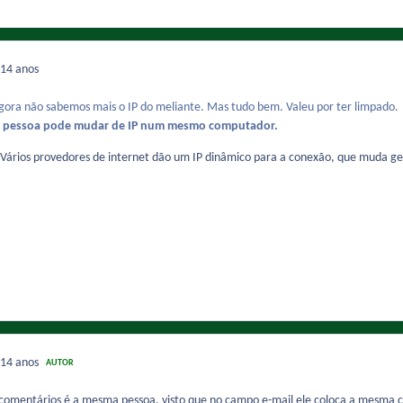
14 anos
agora não sabemos mais o IP do meliante. Mas tudo bem. Valeu por ter limpado.
ma pessoa pode mudar de IP num mesmo computador.
. Vários provedores de internet dão um IP dinâmico para a conexão, que muda 
14 anos
AUTOR
 comentários é a mesma pessoa, visto que no campo e-mail ele coloca a mesma 