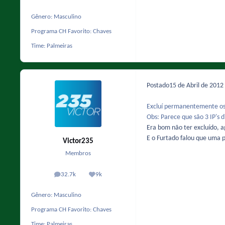
Gênero:
Masculino
Programa CH Favorito:
Chaves
Time:
Palmeiras
Postado
15 de Abril de 2012
Excluí permanentemente os 
Obs: Parece que são 3 IP's 
Era bom não ter excluído, 
E o Furtado falou que uma
Victor235
Membros
32.7k
9k
posts
Reputação
Gênero:
Masculino
Programa CH Favorito:
Chaves
Time:
Palmeiras