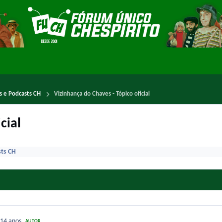
es e Podcasts CH
Vizinhança do Chaves - Tópico oficial
cial
sts CH
14 anos
AUTOR