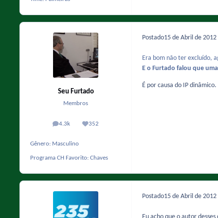
Postado
15 de Abril de 2012
Era bom não ter excluído, 
E o Furtado falou que u
É por causa do IP dinâmico
Seu Furtado
Membros
4.3k
352
posts
Reputação
Gênero:
Masculino
Programa CH Favorito:
Chaves
Postado
15 de Abril de 2012
Eu acho que o autor desses