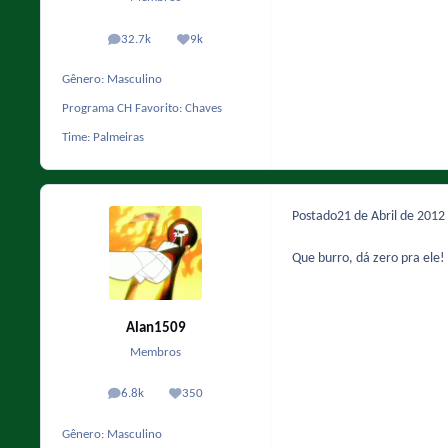
32.7k
9k
posts
Reputação
Gênero:
Masculino
Programa CH Favorito:
Chaves
Time:
Palmeiras
Postado
21 de Abril de 2012
Que burro, dá zero pra ele!
Alan1509
Membros
6.8k
350
posts
Reputação
Gênero:
Masculino