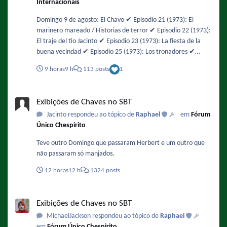
Internacionais
Domingo 9 de agosto: El Chavo ✔️ Episodio 21 (1973): El
marinero mareado / Historias de terror ✔️ Episodio 22 (1973):
El traje del tío Jacinto ✔️ Episodio 23 (1973): La fiesta de la
buena vecindad ✔️ Episodio 25 (1973): Los tronadores ✔️
Episodio 26 (1973): Los insectos ✔️ Episodio 27 (1973): Amigo
9 horas
9 h
113 posts
1
asalta a amigo / La orquesta Parece que El Chapulín Colorado
ha vuelto a ser un mito en América TV 🙁 Por otro lado, todos
Exibições de Chaves no SBT
los episodios salieron cortados, especialmente el de las
Exibições de Chaves no SBT
Historias de terror que comenzó prácticamente a la mitad. Y
Jacinto respondeu ao tópico de
Raphael
em
Fórum
la programación de hoy es prácticamente un resumen de lo
Único Chespirito
que tendrá Teleamazonas toda la semana 😁
Teve outro Domingo que passaram Herbert e um outro que
não passaram só manjados.
12 horas
12 h
1324 posts
Exibições de Chaves no SBT
Exibições de Chaves no SBT
MichaelJackson respondeu ao tópico de
Raphael
em
Fórum Único Chespirito