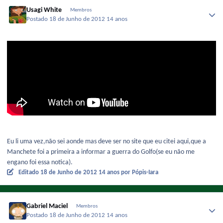
Usagi White
Membros
Postado
18 de Junho de 2012
14 anos
Eu li uma vez,não sei aonde mas deve ser no site que eu citei aqui,que a
Manchete foi a primeira a informar a guerra do Golfo(se eu não me
engano foi essa notica).
Editado
18 de Junho de 2012
14 anos
por Pópis-Iara
Gabriel Maciel
Membros
Postado
18 de Junho de 2012
14 anos