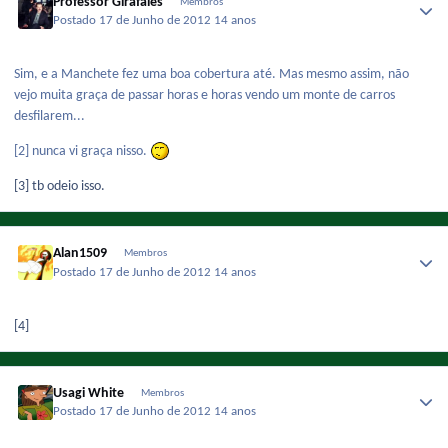
Professor Girafales
Membros
Postado
17 de Junho de 2012
14 anos
Sim, e a Manchete fez uma boa cobertura até. Mas mesmo assim, não
vejo muita graça de passar horas e horas vendo um monte de carros
desfilarem...
[2] nunca vi graça nisso.
[3] tb odeio isso.
Alan1509
Membros
Postado
17 de Junho de 2012
14 anos
[4]
Usagi White
Membros
Postado
17 de Junho de 2012
14 anos