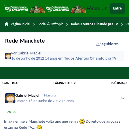
Ir para conteúdo
Fórum Único Chespi
Entre
Página Inicial
Social & Offtopic
Todos Atentos Olhando pra TV
R
Rede Manchete
Seguidores
Por
Gabriel Maciel
16 de Junho de 2012
14 anos
em
Todos Atentos Olhando pra TV
ANTERIOR
PÁGINA 2 DE 5
PRÓXIMA
Gabriel Maciel
Membros
Postado
16 de Junho de 2012
14 anos
AUTOR
Imaginem se a Manchete volta ano que vem ?
Do jeito que as coisas
estão na Rede TV...