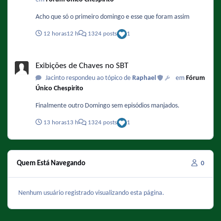
Acho que só o primeiro domingo e esse que foram assim
12 horas
12 h
1324 posts
1
Exibições de Chaves no SBT
Exibições de Chaves no SBT
Jacinto respondeu ao tópico de
Raphael
em
Fórum
Único Chespirito
Finalmente outro Domingo sem episódios manjados.
13 horas
13 h
1324 posts
1
Quem Está Navegando
0
Nenhum usuário registrado visualizando esta página.