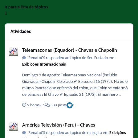
Ir para a lista de tópicos
Atividades
Teleamazonas (Equador) - Chaves e Chapolin
Teleamazonas (Equador) - Chaves e Chapolin
RenatoCS respondeu ao tópico de Seu Furtado em
Exibições Internacionais
Domingo 9 de agosto: Teleamazonas Nacional (incluido
Guayaquil) Chapulín Colorado ✔️ Episodio 216 (1978): No es lo
mismo Pancracio se enfermó del colon, que Colón se enfermó
de páncreas El Chavo ✔️ Episodio 21 (1973): El marinero
mareado / Historias de terror ✔️ Episodio 44 (1974): Un ratero
9 horas
9 h
533 posts
1
en la vecindad Mañana será feriado y habrá fútbol en la
tarde. No tengo la programación actualizada pero es
América Televisión (Peru) - Chaves
probable que den un episodio del Chavo después del fútbol
América Televisión (Peru) - Chaves
RenatoCS respondeu ao tópico de marujita em
Exibições