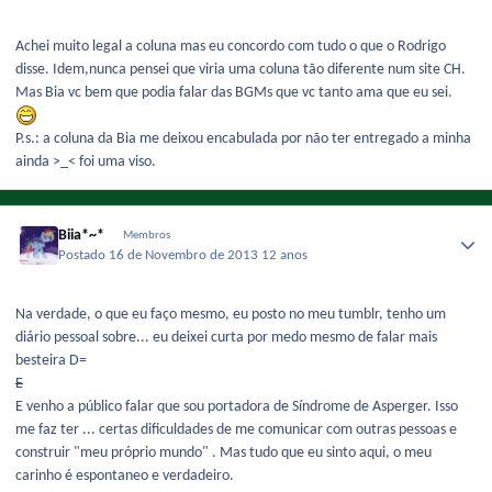
Achei muito legal a coluna mas eu concordo com tudo o que o Rodrigo
disse. Idem,nunca pensei que viria uma coluna tão diferente num site CH.
Mas Bia vc bem que podia falar das BGMs que vc tanto ama que eu sei.
P.s.: a coluna da Bia me deixou encabulada por não ter entregado a minha
ainda >_< foi uma viso.
Biia*~*
Membros
Postado
16 de Novembro de 2013
12 anos
Na verdade, o que eu faço mesmo, eu posto no meu tumblr, tenho um
diário pessoal sobre... eu deixei curta por medo mesmo de falar mais
besteira D=
E
E venho a público falar que sou portadora de Síndrome de Asperger. Isso
me faz ter ... certas dificuldades de me comunicar com outras pessoas e
construir "meu próprio mundo" . Mas tudo que eu sinto aqui, o meu
carinho é espontaneo e verdadeiro.