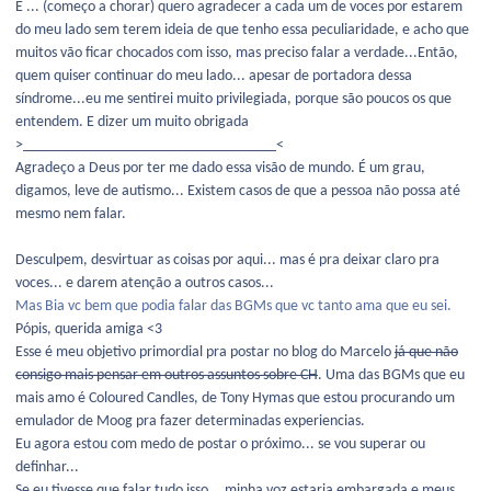
E ... (começo a chorar) quero agradecer a cada um de voces por estarem
do meu lado sem terem ideia de que tenho essa peculiaridade, e acho que
muitos vão ficar chocados com isso, mas preciso falar a verdade...Então,
quem quiser continuar do meu lado... apesar de portadora dessa
síndrome...eu me sentirei muito privilegiada, porque são poucos os que
entendem. E dizer um muito obrigada
>_________________________________<
Agradeço a Deus por ter me dado essa visão de mundo. É um grau,
digamos, leve de autismo... Existem casos de que a pessoa não possa até
mesmo nem falar.
Desculpem, desvirtuar as coisas por aqui... mas é pra deixar claro pra
voces... e darem atenção a outros casos...
Mas Bia vc bem que podia falar das BGMs que vc tanto ama que eu sei.
Pópis, querida amiga <3
Esse é meu objetivo primordial pra postar no blog do Marcelo
já que não
consigo mais pensar em outros assuntos sobre CH
. Uma das BGMs que eu
mais amo é Coloured Candles, de Tony Hymas que estou procurando um
emulador de Moog pra fazer determinadas experiencias.
Eu agora estou com medo de postar o próximo... se vou superar ou
definhar...
Se eu tivesse que falar tudo isso... minha voz estaria embargada e meus