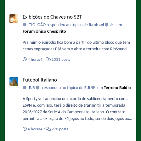
Exibições de Chaves no SBT
Exibições de Chaves no SBT
TIO JOÃO respondeu ao tópico de
Raphael
em
Fórum Único Chespirito
Pra mim o episódio fica bom a partir do último bloco que tem
cenas engraçadas E lá vem o abre a torneira com RioSound
4 horas
4 h
1333 posts
Futebol Italiano
Futebol Italiano
E.R
respondeu ao tópico de
E.R
em
Terreno Baldio
A SportyNet anunciou um acordo de sublicenciamento com a
ESPN e, com isso, terá o direito de transmitir a temporada
2026/2027 da Serie A do Campeonato Italiano. O contrato
permitirá a exibição de 76 jogos ao todo, sendo dois jogos por
rodada. As transmissões serão feitas simultaneamente no
4 horas
4 h
270 posts
canal oficial da SportyNet no YouTube, de forma gratuita, e na
TV por assinatura. Fonte :