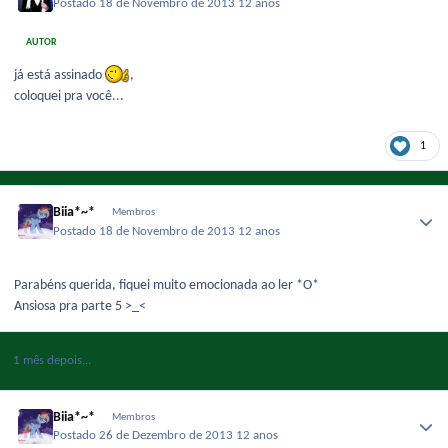
Postado
18 de Novembro de 2013
12 anos
AUTOR
já está assinado
,
coloquei pra você...
1
Biia*~*
Membros
Postado
18 de Novembro de 2013
12 anos
Parabéns querida, fiquei muito emocionada ao ler *O*
Ansiosa pra parte 5 >_<
1 mês depois...
Biia*~*
Membros
Postado
26 de Dezembro de 2013
12 anos