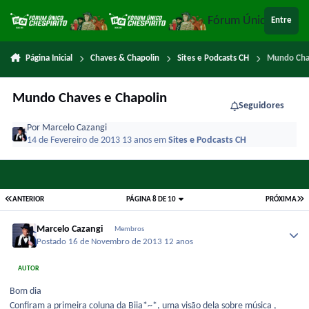
Ir para conteúdo
Fórum Único Chespi
Entre
Página Inicial
Chaves & Chapolin
Sites e Podcasts CH
Mundo Cha
Mundo Chaves e Chapolin
Seguidores
Por
Marcelo Cazangi
14 de Fevereiro de 2013
13 anos
em
Sites e Podcasts CH
ANTERIOR
PÁGINA 8 DE 10
PRÓXIMA
Marcelo Cazangi
Membros
Postado
16 de Novembro de 2013
12 anos
AUTOR
Bom dia
Confiram a primeira coluna da Biia*~*, uma visão dela sobre música ,