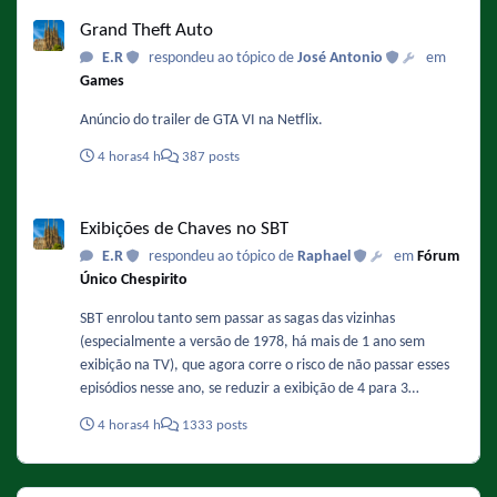
Grand Theft Auto
https://maquinadoesporte.com.br/midia/sportynet-exibira-
Grand Theft Auto
serie-a-italiana-apos-acordo-de-sublicenciamento-com-a-
E.R
respondeu ao tópico de
José Antonio
em
espn/
Games
Anúncio do trailer de GTA VI na Netflix.
4 horas
4 h
387 posts
Exibições de Chaves no SBT
Exibições de Chaves no SBT
E.R
respondeu ao tópico de
Raphael
em
Fórum
Único Chespirito
SBT enrolou tanto sem passar as sagas das vizinhas
(especialmente a versão de 1978, há mais de 1 ano sem
exibição na TV), que agora corre o risco de não passar esses
episódios nesse ano, se reduzir a exibição de 4 para 3
episódios (lembrando que no final do mês, a duração vai ser
4 horas
4 h
1333 posts
menor ainda, por causa do horário político).