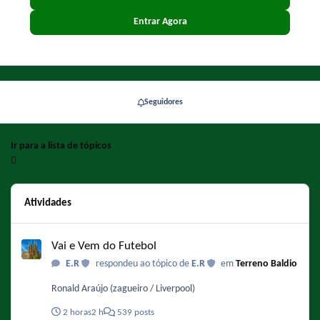
Entrar Agora
Seguidores
Ir para a lista de tópicos
Atividades
Vai e Vem do Futebol
Vai e Vem do Futebol
E.R
respondeu ao tópico de
E.R
em
Terreno Baldio
Ronald Araújo (zagueiro / Liverpool)
2 horas
2 h
539 posts