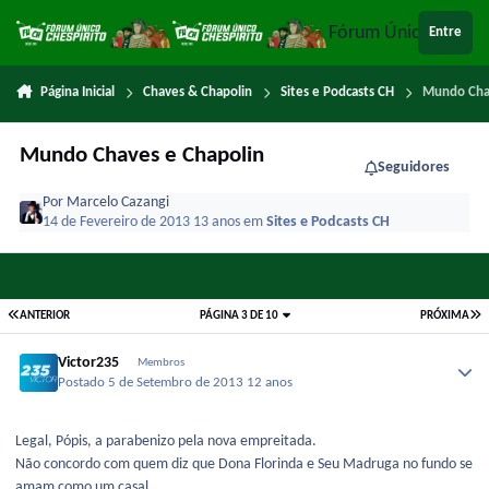
Ir para conteúdo
Fórum Único Chespi
Entre
Página Inicial
Chaves & Chapolin
Sites e Podcasts CH
Mundo Cha
Mundo Chaves e Chapolin
Seguidores
Por
Marcelo Cazangi
14 de Fevereiro de 2013
13 anos
em
Sites e Podcasts CH
ANTERIOR
PÁGINA 3 DE 10
PRÓXIMA
Victor235
Membros
Postado
5 de Setembro de 2013
12 anos
Legal, Pópis, a parabenizo pela nova empreitada.
Não concordo com quem diz que Dona Florinda e Seu Madruga no fundo se
amam como um casal.