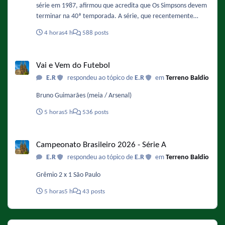
série em 1987, afirmou que acredita que Os Simpsons devem
terminar na 40ª temporada. A série, que recentemente
finalizou sua 37ª temporada e se prepara para a 38ª
4 horas
4 h
588 posts
temporada, já tem renovação garantida até a temporada 40,
o que significa que o fim estimado pela atriz ocorreria na
Vai e Vem do Futebol
primavera de 2029. Fonte :
Vai e Vem do Futebol
https://www.omelete.com.br/series-tv/os-simpsons-voz-de-
E.R
respondeu ao tópico de
E.R
em
Terreno Baldio
bart-serie-vai-acabar-na-40-temporada
Bruno Guimarães (meia / Arsenal)
5 horas
5 h
536 posts
Campeonato Brasileiro 2026 - Série A
Campeonato Brasileiro 2026 - Série A
E.R
respondeu ao tópico de
E.R
em
Terreno Baldio
Grêmio 2 x 1 São Paulo
5 horas
5 h
43 posts