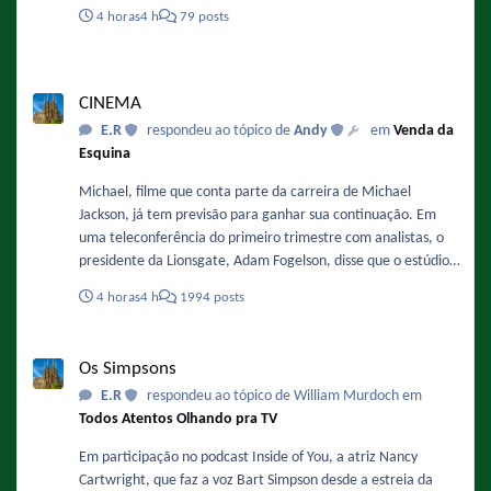
4 horas
4 h
79 posts
CINEMA
CINEMA
E.R
respondeu ao tópico de
Andy
em
Venda da
Esquina
Michael, filme que conta parte da carreira de Michael
Jackson, já tem previsão para ganhar sua continuação. Em
uma teleconferência do primeiro trimestre com analistas, o
presidente da Lionsgate, Adam Fogelson, disse que o estúdio
está planejando iniciar a produção no final deste ano ou no
4 horas
4 h
1994 posts
início de 2027. Sobre a data ele comentou: "Acredito que o
final de 2027 ou o primeiro semestre de 2028 sejam as
Os Simpsons
previsões mais otimistas para o segundo filme." Fonte :
Os Simpsons
https://www.omelete.com.br/filmes/michael-2-sequencia-da-
E.R
respondeu ao tópico de William Murdoch em
cinebiografia-de-michael-jackson-ganha-previsao-de-estreia-
Todos Atentos Olhando pra TV
nos-cinemas-confira
Em participação no podcast Inside of You, a atriz Nancy
Cartwright, que faz a voz Bart Simpson desde a estreia da