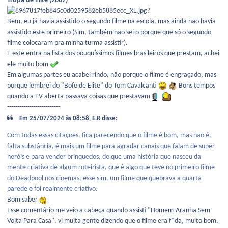
Tropa de Elite (2007)
Bem, eu já havia assistido o segundo filme na escola, mas ainda não havia
assistido este primeiro (Sim, também não sei o porque que só o segundo
filme colocaram pra minha turma assistir).
E este entra na lista dos pouquíssimos filmes brasileiros que prestam, achei
ele muito bom
Em algumas partes eu acabei rindo, não porque o filme é engraçado, mas
porque lembrei do "Bofe de Elite" do Tom Cavalcanti
Bons tempos
quando a TV aberta passava coisas que prestavam
--------------------------
Em 25/07/2024 às 08:58, E.R disse:
Com todas essas citações, fica parecendo que o filme é bom, mas não é,
falta substância, é mais um filme para agradar canais que falam de super
heróis e para vender brinquedos, do que uma história que nasceu da
mente criativa de algum roteirista, que é algo que teve no primeiro filme
do Deadpool nos cinemas, esse sim, um filme que quebrava a quarta
parede e foi realmente criativo.
Bom saber
Esse comentário me veio a cabeça quando assisti "Homem-Aranha Sem
Volta Para Casa", vi muita gente dizendo que o filme era f*da, muito bom,