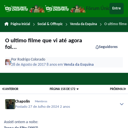
Ir para conteúdo
Fórum Único Chespi
Entre
Página Inicial
Social & Offtopic
Venda da Esquina
O ultimo filme q
O ultimo filme que vi até agora
foi...
Seguidores
Por
Rodrigo Colorado
28 de Agosto de 2017
8 anos
em
Venda da Esquina
ANTERIOR
PÁGINA 156 DE 172
PRÓXIMA
Chapolin
Membros
Postado
27 de Julho de 2024
2 anos
Assisti ontem a noite: