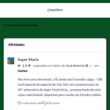
Seguidores
Ir para a lista de tópicos
Atividades
Super Mario
Super Mario
E.R
respondeu ao tópico de
José Antonio
em
Games
Não tem para download, o fã ainda está fazendo o jogo. - Gift
card especial de especial de US$ 100, em comemoração ao
40º aniversário de Super Mario Bros., acompanhado de uma
caixa colecionável, disponível para venda nos Estados Unidos.
4 minutos
4 min
626 posts