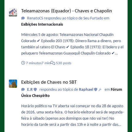
Teleamazonas (Equador) - Chaves e Chapolin
Teleamazonas (Equador) - Chaves e Chapolin
RenatoCS respondeu ao tópico de Seu Furtado em
Exibições Internacionais
Miércoles 5 de agosto: Teleamazonas Nacional Chapulín
Colorado ✔️ Episodio 203 (1978): Dinero llama a dinero, pero
también al ratero El Chavo ✔️ Episodio 18 (1973): El bolero y el
peluquero Teleamazonas Guayaquil Chapulín Colorado ✔️
Episodio 48 (1974): Interrumpiendo la filmación / No es lo
7 minutos
7 min
530 posts
mismo chapulines con agua, que aguas con los chapulines! El
Chavo ✔️ Episodio 104 (1975): Los insectos
Exibições de Chaves no SBT
Exibições de Chaves no SBT
E.R
respondeu ao tópico de
Raphael
em
Fórum
Único Chespirito
Horário político na TV aberta vai começar no dia 28 de agosto
de 2026, uma sexta-feira. O horário eleitoral será de segunda-
feira à sábado (apenas aos domingos que não vai ter) No
horário da tarde será a partir das 13h e à noite a partir das
20h30. "Chaves" e "Clube do Chaves" serão afetados e