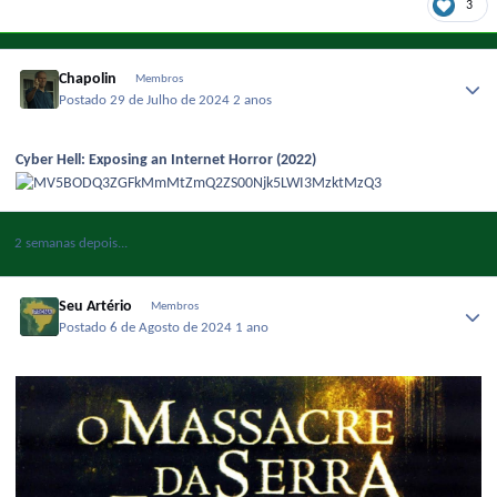
3
Chapolin
Membros
Postado
29 de Julho de 2024
2 anos
Cyber Hell: Exposing an Internet Horror (2022)
2 semanas depois...
Seu Artério
Membros
Postado
6 de Agosto de 2024
1 ano