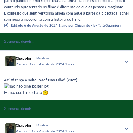
para o público infantil só por causa da temática do urso de pelúcia, pois o
conteúdo apresentado no filme é diferente do que as pessoas imaginam.
E confesso que senti vergonha alheia com aquela parte da biblioteca, achei
sem nexo e incoerente com a história do filme.
Editado
6 de Agosto de 2024
1 ano
por Chispirito - by Tatá Guarnieri
2 semanas depois...
Chapolin
Membros
Postado
17 de Agosto de 2024
1 ano
Assisti terça a noite:
Não! Não Olhe! (2022)
Mano, que filme chato
2 semanas depois...
Chapolin
Membros
Postado
31 de Agosto de 2024
1 ano