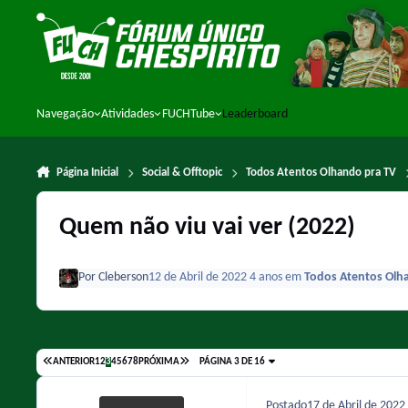
Ir para conteúdo
Navegação
Atividades
FUCHTube
Leaderboard
Página Inicial
Social & Offtopic
Todos Atentos Olhando pra TV
Quem não viu vai ver (2022)
Por
Cleberson
12 de Abril de 2022
4 anos
em
Todos Atentos Olh
ANTERIOR
1
2
3
4
5
6
7
8
PRÓXIMA
PÁGINA 3 DE 16
Postado
17 de Abril de 2022