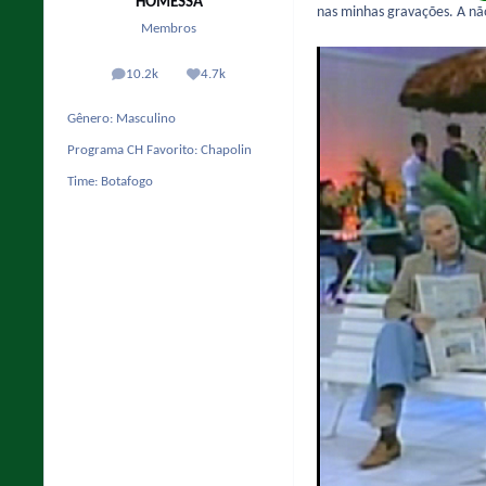
HOMESSA
nas minhas gravações. A não
Membros
10.2k
4.7k
posts
Reputação
Gênero:
Masculino
Programa CH Favorito:
Chapolin
Time:
Botafogo