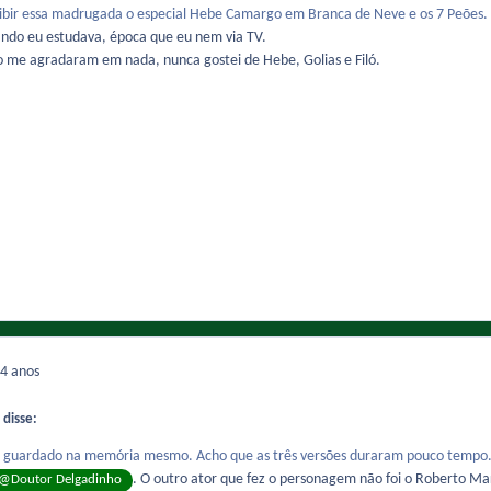
exibir essa madrugada o especial Hebe Camargo em Branca de Neve e os 7 Peões.
uando eu estudava, época que eu nem via TV.
ão me agradaram em nada, nunca gostei de Hebe, Golias e Filó.
4 anos
 disse:
ho guardado na memória mesmo. Acho que as três versões duraram pouco tempo
. O outro ator que fez o personagem não foi o Roberto M
@Doutor Delgadinho