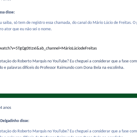
sa disse:
eu saiba, só tem de registro essa chamada, do canal do Mário Lúcio de Freitas.
ro ator que eu não sei o nome.
watch?v=5TgQg0tIzxI&ab_channel=MárioLúciodeFreitas
etação do Roberto Marquis no YouTube? Eu cheguei a considerar que a fase c
do e palavras difíceis do Professor Raimundo com Dona Bela na escolinha.
4 anos
 Delgadinho disse:
etação do Roberto Marquis no YouTube? Eu cheguei a considerar que a fase c