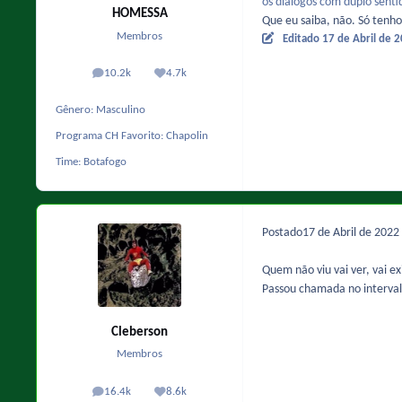
os diálogos com duplo senti
HOMESSA
Que eu saiba, não. Só ten
Membros
Editado
17 de Abril de 
10.2k
4.7k
posts
Reputação
Gênero:
Masculino
Programa CH Favorito:
Chapolin
Time:
Botafogo
Postado
17 de Abril de 2022
Quem não viu vai ver, vai 
Passou chamada no interval
Cleberson
Membros
16.4k
8.6k
posts
Reputação