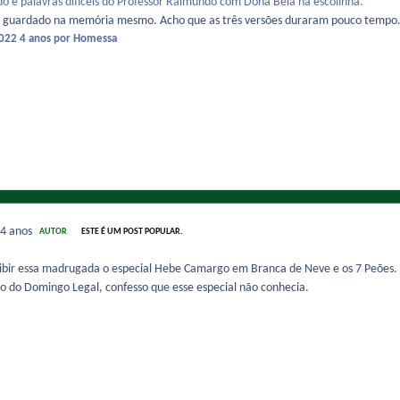
do e palavras difíceis do Professor Raimundo com Dona Bela na escolinha.
ho guardado na memória mesmo. Acho que as três versões duraram pouco tempo
2022
4 anos
por Homessa
4 anos
AUTOR
ESTE É UM POST POPULAR.
exibir essa madrugada o especial Hebe Camargo em Branca de Neve e os 7 Peões.
o do Domingo Legal, confesso que esse especial não conhecia.