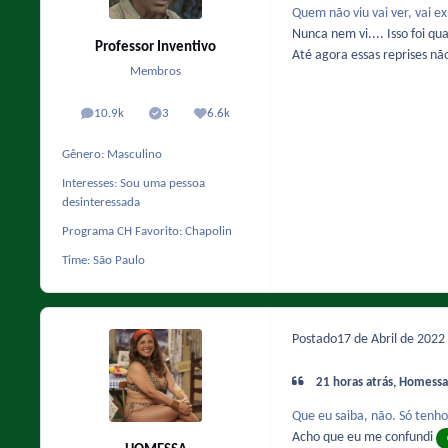
Quem não viu vai ver, vai 
Nunca nem vi.... Isso foi q
Professor Inventivo
Até agora essas reprises n
Membros
10.9k
3
6.6k
posts
Solutions
Reputação
Gênero:
Masculino
Interesses:
Sou uma pessoa
desinteressada
Programa CH Favorito:
Chapolin
Time:
São Paulo
Postado
17 de Abril de 2022
21 horas atrás, Homessa
Que eu saiba, não. Só ten
Acho que eu me confundi