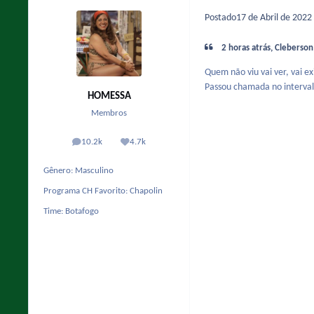
Postado
17 de Abril de 2022
2 horas atrás, Cleberson
Quem não viu vai ver, vai 
Passou chamada no interval
HOMESSA
Membros
10.2k
4.7k
posts
Reputação
Gênero:
Masculino
Programa CH Favorito:
Chapolin
Time:
Botafogo