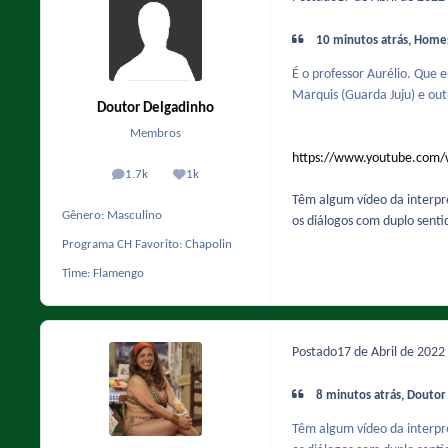
10 minutos atrás, Homes
É o professor Aurélio. Que 
Marquis (Guarda Juju) e out
Doutor Delgadinho
Membros
https://www.youtube.com/
1.7k
1k
posts
Reputação
Têm algum vídeo da interpr
Gênero:
Masculino
os diálogos com duplo senti
Programa CH Favorito:
Chapolin
Time:
Flamengo
Postado
17 de Abril de 2022
8 minutos atrás, Doutor
Têm algum vídeo da interpr