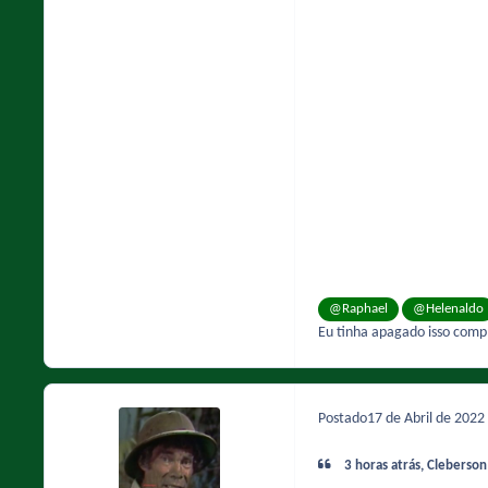
@Raphael
@Helenaldo
Eu tinha apagado isso com
Postado
17 de Abril de 2022
3 horas atrás, Cleberson