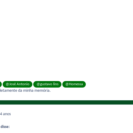
@José Antonio
@gustavo lins
@Homessa
pletamente da minha memória.
4 anos
 disse: