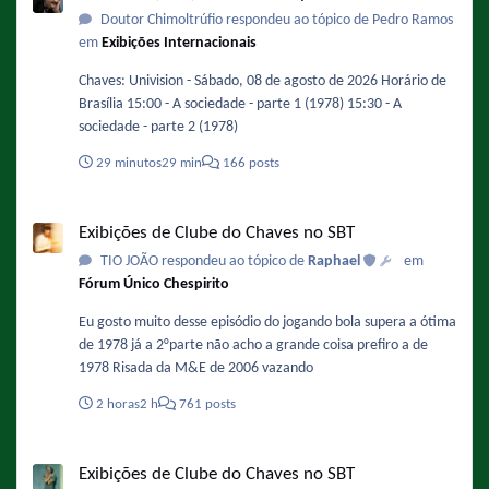
Doutor Chimoltrúfio respondeu ao tópico de Pedro Ramos
em
Exibições Internacionais
Chaves: Univision - Sábado, 08 de agosto de 2026 Horário de
Brasília 15:00 - A sociedade - parte 1 (1978) 15:30 - A
sociedade - parte 2 (1978)
29 minutos
29 min
166 posts
Exibições de Clube do Chaves no SBT
Exibições de Clube do Chaves no SBT
TIO JOÃO respondeu ao tópico de
Raphael
em
Fórum Único Chespirito
Eu gosto muito desse episódio do jogando bola supera a ótima
de 1978 já a 2°parte não acho a grande coisa prefiro a de
1978 Risada da M&E de 2006 vazando
2 horas
2 h
761 posts
Exibições de Clube do Chaves no SBT
Exibições de Clube do Chaves no SBT