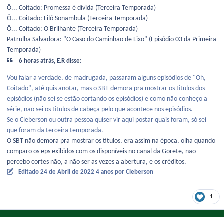
Ô... Coitado: Promessa é dívida (Terceira Temporada)
Ô... Coitado: Filó Sonambula (Terceira Temporada)
Ô... Coitado: O Brilhante (Terceira Temporada)
Patrulha Salvadora: "O Caso do Caminhão de Lixo" (Episódio 03 da Primeira
Temporada)
6 horas atrás, E.R disse:
Vou falar a verdade, de madrugada, passaram alguns episódios de "Oh,
Coitado", até quis anotar, mas o SBT demora pra mostrar os títulos dos
episódios (não sei se estão cortando os episódios) e como não conheço a
série, não sei os títulos de cabeça pelo que acontece nos episódios.
Se o Cleberson ou outra pessoa quiser vir aqui postar quais foram, só sei
que foram da terceira temporada.
O SBT não demora pra mostrar os títulos, era assim na época, olha quando
comparo os eps exibidos com os disponíveis no canal da Gorete, não
percebo cortes não, a não ser as vezes a abertura, e os créditos.
Editado
24 de Abril de 2022
4 anos
por Cleberson
1