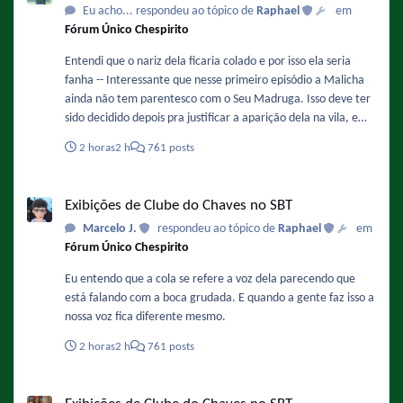
Eu acho... respondeu ao tópico de
Raphael
em
Fórum Único Chespirito
Entendi que o nariz dela ficaria colado e por isso ela seria
fanha -- Interessante que nesse primeiro episódio a Malicha
ainda não tem parentesco com o Seu Madruga. Isso deve ter
sido decidido depois pra justificar a aparição dela na vila, e
também porque isso facilitaria a adaptação do papel da
2 horas
2 h
761 posts
Chiquinha nos remakes.
Exibições de Clube do Chaves no SBT
Exibições de Clube do Chaves no SBT
Marcelo J.
respondeu ao tópico de
Raphael
em
Fórum Único Chespirito
Eu entendo que a cola se refere a voz dela parecendo que
está falando com a boca grudada. E quando a gente faz isso a
nossa voz fica diferente mesmo.
2 horas
2 h
761 posts
Exibições de Clube do Chaves no SBT