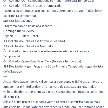
Ô... Coitado! Os Incomodados que se mudem (Terceira Temporada)
Ô... Coitado! Filó Diet (Terceira Temporada)
Patrulha Salvadora: O Caso dos Hambúrgueres Loco Burguer (Episódio 04
da primeira temporada)
Sábado (30/04/2022)
Programa não é exibido aos sábados
Domingo (01/05/2022)
Especial SBT Palace Hotel
A Escolinha do Golias (Fase Consuelo Leandro)
A Escolinha do Golias (Fase Nair Belo)
Ô... Coitado!: Procura-se Marlette desesperadamente (Terceira
Temporada)
Ô... Coitado! Quem Casa Quer Casa (Terceira Temporada)
SBT Realidade: Níger (Programa 16 da Primeira Temporada, segundo lista
do Wikipédia)
----
Assistindo o Quem nao viu vai ver, dá pra ver como o SBT é estranho e era
amador nos primórdios do HD, Uma Hora de Sucessos era HD, mais a
vinheta de abertura era em SD e o top 5 segundos com fotos do cantor do
dia tbm kkk.
Aliás tá aí um projeto que podia voltar, tá certo que música não dá mais
audiência na TV, mais até pra diversificar a grade, era um programa bom e