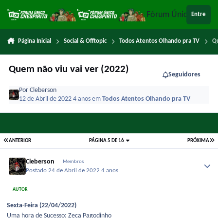
Ir para conteúdo
Fórum Único Chespi
Entre
Página Inicial
Social & Offtopic
Todos Atentos Olhando pra TV
Qu
Quem não viu vai ver (2022)
Seguidores
Por
Cleberson
12 de Abril de 2022
4 anos
em
Todos Atentos Olhando pra TV
ANTERIOR
PÁGINA 5 DE 16
PRÓXIMA
Cleberson
Membros
Postado
24 de Abril de 2022
4 anos
AUTOR
Sexta-Feira (22/04/2022)
Uma hora de Sucesso: Zeca Pagodinho