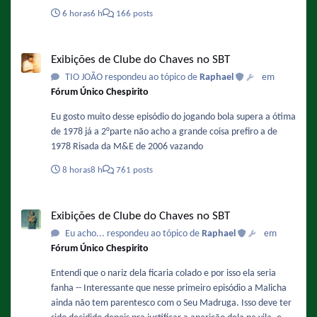
6 horas
6 h
166 posts
Exibições de Clube do Chaves no SBT
Exibições de Clube do Chaves no SBT
TIO JOÃO respondeu ao tópico de
Raphael
em
Fórum Único Chespirito
Eu gosto muito desse episódio do jogando bola supera a ótima
de 1978 já a 2°parte não acho a grande coisa prefiro a de
1978 Risada da M&E de 2006 vazando
8 horas
8 h
761 posts
Exibições de Clube do Chaves no SBT
Exibições de Clube do Chaves no SBT
Eu acho... respondeu ao tópico de
Raphael
em
Fórum Único Chespirito
Entendi que o nariz dela ficaria colado e por isso ela seria
fanha -- Interessante que nesse primeiro episódio a Malicha
ainda não tem parentesco com o Seu Madruga. Isso deve ter