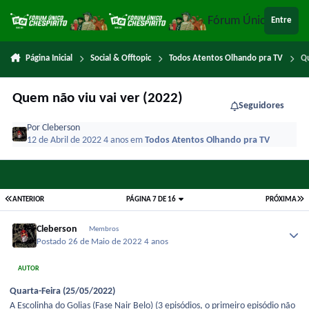
Ir para conteúdo
Fórum Único Chespi
Entre
Página Inicial
Social & Offtopic
Todos Atentos Olhando pra TV
Qu
Quem não viu vai ver (2022)
Seguidores
Por
Cleberson
12 de Abril de 2022
4 anos
em
Todos Atentos Olhando pra TV
ANTERIOR
PÁGINA 7 DE 16
PRÓXIMA
Cleberson
Membros
Postado
26 de Maio de 2022
4 anos
AUTOR
Quarta-Feira (25/05/2022)
A Escolinha do Golias (Fase Nair Belo) (3 episódios, o primeiro episódio não