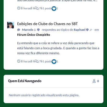
sido decidido depois pra justificar a aparição dela na vila, e
também porque isso facilitaria a adaptação do papel da
8 horas
8 h
761 posts
1
Chiquinha nos remakes.
Exibições de Clube do Chaves no SBT
Exibições de Clube do Chaves no SBT
Marcelo J.
respondeu ao tópico de
Raphael
em
Fórum Único Chespirito
Eu entendo que a cola se refere a voz dela parecendo que
está falando com a boca grudada. E quando a gente faz isso a
nossa voz fica diferente mesmo.
8 horas
8 h
761 posts
1
Quem Está Navegando
0
Nenhum usuário registrado visualizando esta página.