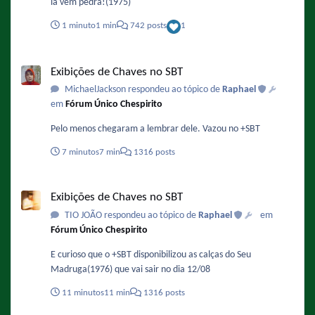
lá vem pedra!(1975)
1 minuto
1 min
742 posts
1
Exibições de Chaves no SBT
Exibições de Chaves no SBT
MichaelJackson respondeu ao tópico de
Raphael
em
Fórum Único Chespirito
Pelo menos chegaram a lembrar dele. Vazou no +SBT
7 minutos
7 min
1316 posts
Exibições de Chaves no SBT
Exibições de Chaves no SBT
TIO JOÃO respondeu ao tópico de
Raphael
em
Fórum Único Chespirito
E curioso que o +SBT disponibilizou as calças do Seu
Madruga(1976) que vai sair no dia 12/08
11 minutos
11 min
1316 posts