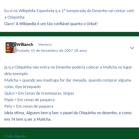
Eu vi na Wikipédia Espanhola q a 2ª temporada do Desenho vai contar com
a Chiquinha
Claro! A Wikipedia é um tão confiável quanto o Orkut!
Willianch
Membros
Postado
10 de Novembro de 2007
18 anos
ja q a Chiquinha não entra no Desenho poderia colocar a Malicha no lugar
dela exemplo
Malicha = quando seu madruga for dar mesada, quando comprar alguma
coisa, tipo brinquedo
Quico = Em Cenas de travessuras, brigas
Pópis = Em cenas de paquera
Paty = Em cenas de paquera
Ideia otima, Alguem tem q faer o papel da Chiquinha no desenho, e como
em 74 tem q ser a Malicha.
1 mês depois...