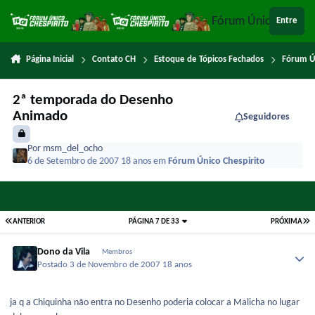
Ir para conteúdo
Fórum Único Chespi
Entre
Página Inicial
Contato CH
Estoque de Tópicos Fechados
Fórum Ú
2ª temporada do Desenho
Animado
Seguidores
Por
msm_del_ocho
6 de Setembro de 2007
18 anos
em
Fórum Único Chespirito
ANTERIOR
PÁGINA 7 DE 33
PRÓXIMA
Dono da Vila
Membros
Postado
3 de Novembro de 2007
18 anos
ja q a Chiquinha não entra no Desenho poderia colocar a Malicha no lugar