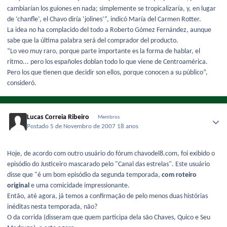
cambiarían los guiones en nada; simplemente se tropicalizaría, y, en lugar
de ‘chanfle’, el Chavo diría ‘jolines’”, indicó María del Carmen Rotter.
La idea no ha complacido del todo a Roberto Gómez Fernández, aunque
sabe que la última palabra será del comprador del producto.
“Lo veo muy raro, porque parte importante es la forma de hablar, el
ritmo... pero los españoles doblan todo lo que viene de Centroamérica.
Pero los que tienen que decidir son ellos, porque conocen a su público”,
consideró.
Lucas Correia Ribeiro
Membros
Postado
5 de Novembro de 2007
18 anos
Hoje, de acordo com outro usuário do fórum chavodel8.com, foi exibido o
episódio do Justiceiro mascarado pelo "Canal das estrelas". Este usuário
disse que "é um bom episódio da segunda temporada,
com roteiro
original
e uma comicidade impressionante.
Então, até agora, já temos a confirmação de pelo menos duas histórias
inéditas nesta temporada, não?
O da corrida (disseram que quem participa dela são Chaves, Quico e Seu