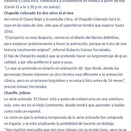
Panamá y Costa Rica, comenzará a transmitirse en México a partir de hoy
(Canal 32 a la 1:30 p.m. en Juárez)
Chapulín Colorado En dos años el al cine
Así como El Chavo llegó a la pantalla chica, el Chapulín Colorado hará lo
suyo en las salas de cine, sólo que el superhéroe tendrá que esperar hasta
2010.
“El proyecto va muy despacio, vamos en el diseño del libreto definitivo,
para empezar próximamente a hacer la animación, porque se trata de una
historia totalmente original”, informó Roberto Gómez Fernández.
El hijo de Chespirito explicó que se pretende hacer un largometraje de gran
calidad, y por ello prefieren ir paso a paso.
“Lo que se pretende es tenerlo en animación 3D, tipo Shrek, donde los
personajes tienen volumen; es otra técnica muy diferente a la animación
clásica, pero es un proceso larguísimo y no estará listo antes de 24 meses”,
precisó Gómez Fernández.
Chanfle: jolines
La serie animada ‘El Chavo’ está a punto de embarcarse en una aventura
más, esta vez en el Viejo Continente, donde tendrá que aprender a hablar
como todo un español.
La razón es que la primera temporada de la serie animada fue comprada
en España, y se está analizando la posibilidad de hacerle un doblaje.
“Hay muchos mercados que son muy celosos con su propio tono, pero no se