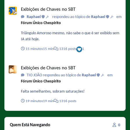
Exibições de Chaves no SBT
Exibições de Chaves no SBT
Raphael
respondeu ao tópico de
Raphael
em
Fórum Único Chespirito
Triângulo Amoroso mesmo, não sabe o que é ser exibido sem
IA até hoje.
15 minutos
15 min
1316 posts
1
Exibições de Chaves no SBT
Exibições de Chaves no SBT
TIO JOÃO respondeu ao tópico de
Raphael
em
Fórum Único Chespirito
Falta semelhantes, sobram saturações!
19 minutos
19 min
1316 posts
Quem Está Navegando
0