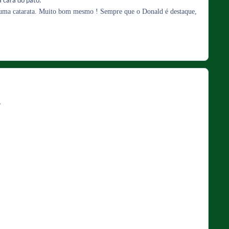
a cara do pato.
 uma catarata. Muito bom mesmo ! Sempre que o Donald é destaque,
?