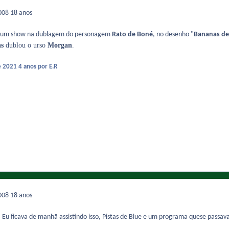
2008
18 anos
 um show na dublagem do personagem
Rato de Boné
, no desenho "
Bananas de
as
dublou o urso
Morgan
.
e 2021
4 anos
por E.R
2008
18 anos
 Eu ficava de manhã assistindo isso, Pistas de Blue e um programa quese passa