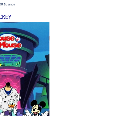
008
18 anos
CKEY