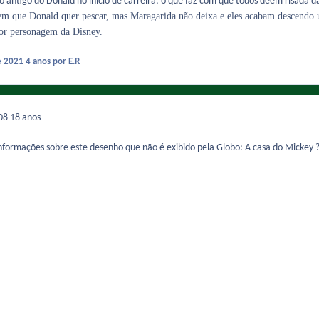
o antigo do Donald no início de carreira, o que faz com que todos dêem risada d
em que Donald quer pescar, mas Maragarida não deixa e eles acabam descendo
lhor personagem da Disney.
e 2021
4 anos
por E.R
008
18 anos
formações sobre este desenho que não é exibido pela Globo: A casa do Mickey 