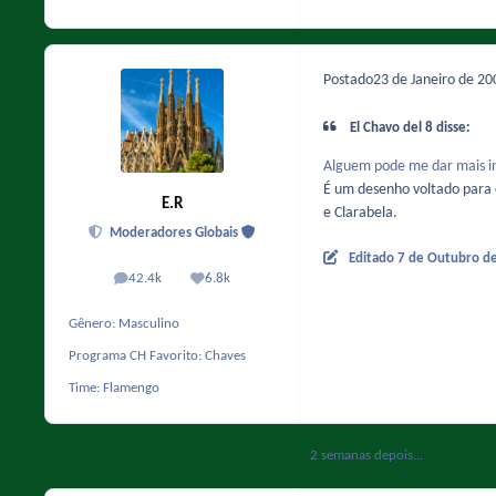
Postado
23 de Janeiro de 2
El Chavo del 8 disse:
Alguem pode me dar mais in
É um desenho voltado para o
E.R
e Clarabela.
Moderadores Globais
Editado
7 de Outubro d
42.4k
6.8k
posts
Reputação
Gênero:
Masculino
Programa CH Favorito:
Chaves
Time:
Flamengo
2 semanas depois...