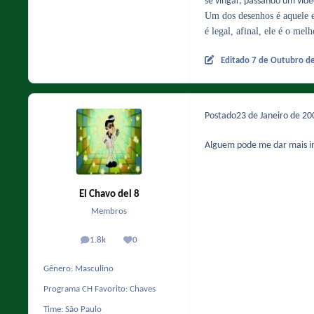
se vingar, passando um víde
Um dos desenhos é aquele 
é legal, afinal, ele é o me
Editado
7 de Outubro d
Postado
23 de Janeiro de 2
Alguem pode me dar mais in
El Chavo del 8
Membros
1.8k
0
posts
Reputação
Gênero:
Masculino
Programa CH Favorito:
Chaves
Time:
São Paulo