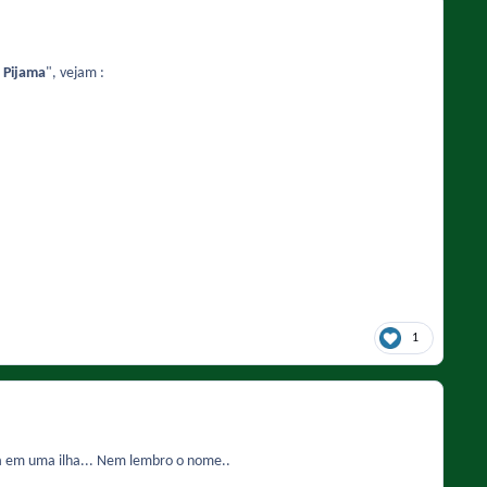
 Pijama
", vejam :
1
va em uma ilha... Nem lembro o nome..