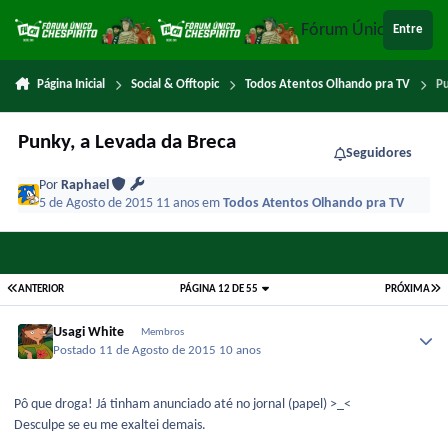
Ir para conteúdo
Fórum Único Chespi
Entre
Página Inicial
Social & Offtopic
Todos Atentos Olhando pra TV
Pu
Punky, a Levada da Breca
Seguidores
Por
Raphael
5 de Agosto de 2015
11 anos
em
Todos Atentos Olhando pra TV
ANTERIOR
PÁGINA 12 DE 55
PRÓXIMA
Usagi White
Membros
Postado
11 de Agosto de 2015
10 anos
Pô que droga! Já tinham anunciado até no jornal (papel) >_<
Desculpe se eu me exaltei demais.