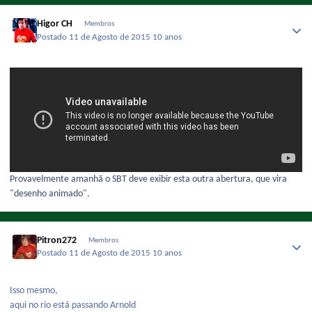
Higor CH
Membros
Postado
11 de Agosto de 2015
10 anos
Provavelmente amanhã o SBT deve exibir esta outra abertura, que vira
"desenho animado".
Pitron272
Membros
Postado
11 de Agosto de 2015
10 anos
Isso mesmo,
aqui no rio está passando Arnold