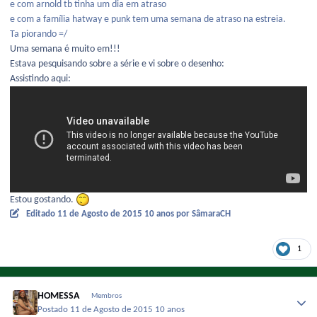
e com arnold tb tinha um dia em atraso
e com a família hatway e punk tem uma semana de atraso na estreia.
Ta piorando =/
Uma semana é muito em!!!
Estava pesquisando sobre a série e vi sobre o desenho:
Assistindo aqui:
Estou gostando.
Editado
11 de Agosto de 2015
10 anos
por SâmaraCH
1
HOMESSA
Membros
Postado
11 de Agosto de 2015
10 anos