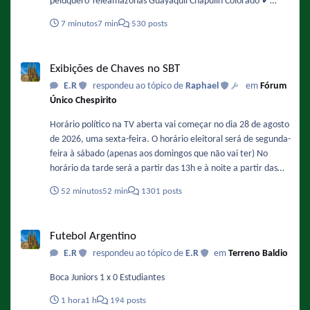
peluquero Teleamazonas Guayaquil Chapulín Colorado ✔️
Episodio 48 (1974): Interrumpiendo la filmación / No es lo
7 minutos
7 min
530 posts
mismo chapulines con agua, que aguas con los chapulines! El
Chavo ✔️ Episodio 104 (1975): Los insectos
Exibições de Chaves no SBT
Exibições de Chaves no SBT
E.R
respondeu ao tópico de
Raphael
em
Fórum
Único Chespirito
Horário político na TV aberta vai começar no dia 28 de agosto
de 2026, uma sexta-feira. O horário eleitoral será de segunda-
feira à sábado (apenas aos domingos que não vai ter) No
horário da tarde será a partir das 13h e à noite a partir das
20h30. "Chaves" e "Clube do Chaves" serão afetados e
52 minutos
52 min
1301 posts
deverão ter a duração reduzida nesse período. Que isso não
afete a exibição de "História do Brasil" e "A proposta" no dia
Futebol Argentino
7 de setembro. - Como ficaria a grade do SBT com o horário
Futebol Argentino
político : DE SEGUNDA A SEXTA 8:30 Primeiro Impacto 13:00
E.R
respondeu ao tópico de
E.R
em
Terreno Baldio
Horário Eleitoral 13:25 Chaves (com 2 episódios) Entre 14:05 a
14:10 Novela mexicana 15:30 Fofocalizando 16:45 Novela
Boca Juniors 1 x 0 Estudiantes
mexicana 17:45 Novela mexicana 18:15 SBT Cidades 19:45
SBT Brasil 20:30 Horário Eleitoral 20:55 Novela mexicana
1 hora
1 h
194 posts