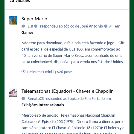
Atividades
Super Mario
Super Mario
E.R
respondeu ao tópico de
José Antonio
em
Games
Não tem para download, o fã ainda está fazendo o jogo. - Gift
card especial de especial de US$ 100, em comemoração ao
40º aniversário de Super Mario Bros., acompanhado de uma
caixa colecionável, disponível para venda nos Estados Unidos.
4 minutos
4 min
626 posts
Teleamazonas (Equador) - Chaves e Chapolin
Teleamazonas (Equador) - Chaves e Chapolin
RenatoCS respondeu ao tópico de Seu Furtado em
Exibições Internacionais
Miércoles 5 de agosto: Teleamazonas Nacional Chapulín
Colorado ✔️ Episodio 203 (1978): Dinero llama a dinero, pero
también al ratero El Chavo ✔️ Episodio 18 (1973): El bolero y el