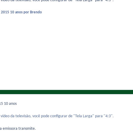
vídeo da televisão, você pode configurar de ''Tela Larga'' para ''4:3''.
e 2015
10 anos
por Brendo
015
10 anos
vídeo da televisão, você pode configurar de ''Tela Larga'' para ''4:3''.
a emissora transmite.