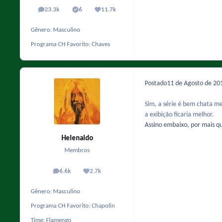
23.3k
6
11.7k
posts
Solutions
Reputação
Gênero:
Masculino
Programa CH Favorito:
Chaves
Postado
11 de Agosto de 2
Sim, a série é bem chata me
a exibição ficaria melhor.
Assino embaixo, por mais qu
Helenaldo
Membros
6.6k
2.7k
posts
Reputação
Gênero:
Masculino
Programa CH Favorito:
Chapolin
Time:
Flamengo