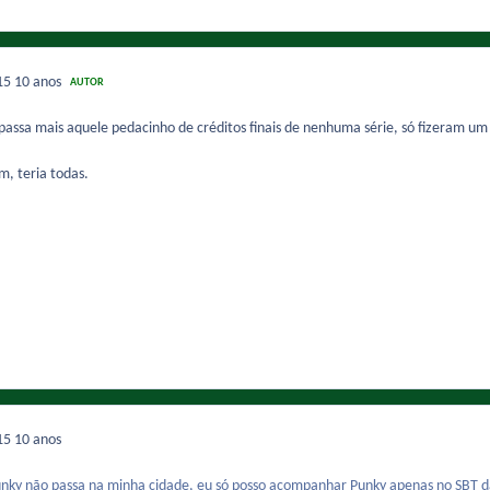
015
10 anos
AUTOR
passa mais aquele pedacinho de créditos finais de nenhuma série, só fizeram um
m, teria todas.
015
10 anos
nky não passa na minha cidade, eu só posso acompanhar Punky apenas no SBT da 