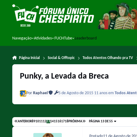
Ir para conteúdo
Navegação
Atividades
FUCHTube
Leaderboard
Página Inicial
Social & Offtopic
Todos Atentos Olhando pra TV
Punky, a Levada da Breca
Por
Raphael
5 de Agosto de 2015
11 anos
em
Todos Atent
ANTERIOR
8
9
10
11
12
13
14
15
16
17
18
PRÓXIMA
PÁGINA 13 DE 55
Postado
11 de Agosto de 2