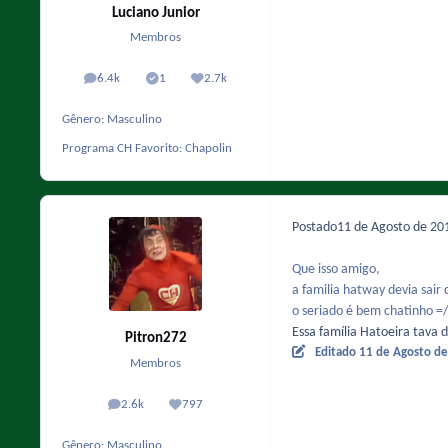
Luciano Junior
Membros
6.4k
1
2.7k
posts
Solutions
Reputação
Gênero:
Masculino
Programa CH Favorito:
Chapolin
Postado
11 de Agosto de 2
Que isso amigo,
a familia hatway devia sair 
o seriado é bem chatinho =/
Essa família Hatoeira tava 
Pitron272
Editado
11 de Agosto d
Membros
2.6k
797
posts
Reputação
Gênero:
Masculino