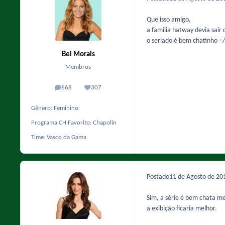
Que isso amigo,
a familia hatway devia sair 
o seriado é bem chatinho =/
Bel Morais
Membros
668
307
posts
Reputação
Gênero:
Feminino
Programa CH Favorito:
Chapolin
Time:
Vasco da Gama
Postado
11 de Agosto de 2
Sim, a série é bem chata me
a exibição ficaria melhor.