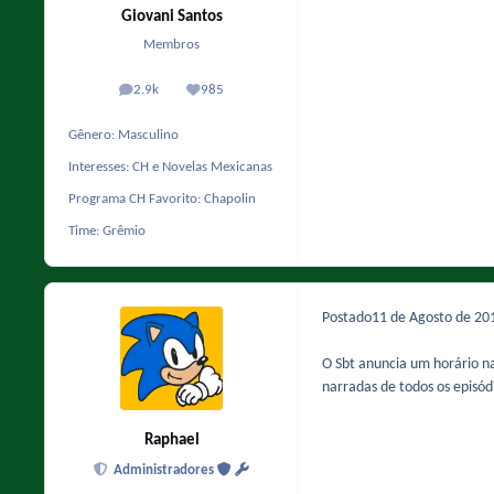
Giovani Santos
Membros
2.9k
985
posts
Reputação
Gênero:
Masculino
Interesses:
CH e Novelas Mexicanas
Programa CH Favorito:
Chapolin
Time:
Grêmio
Postado
11 de Agosto de 2
O Sbt anuncia um horário na
narradas de todos os episód
Raphael
Administradores