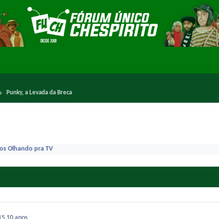
Punky, a Levada da Breca
os Olhando pra TV
015
10 anos