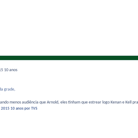
015
10 anos
da grade,
dando menos audiência que Arnold, eles tinham que estrear logo Kenan e Kell pra
e 2015
10 anos
por TVS