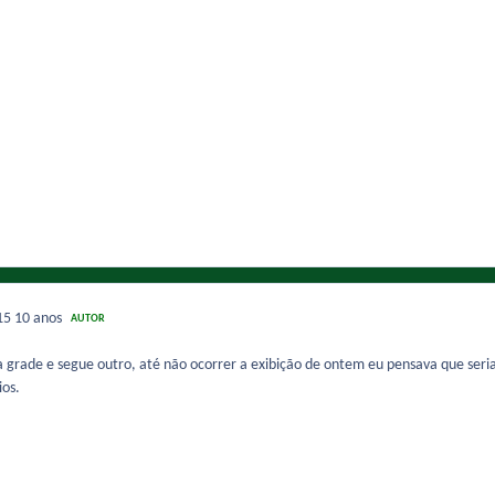
015
10 anos
AUTOR
 grade e segue outro, até não ocorrer a exibição de ontem eu pensava que seria 
ios.