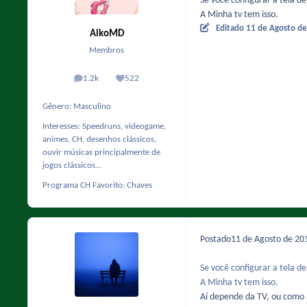
Se você configurar a tela de 
A Minha tv tem isso.
Editado
11 de Agosto d
AikoMD
Membros
1.2k
522
posts
Reputação
Gênero:
Masculino
Interesses:
Speedruns, videogame,
animes, CH, desenhos clássicos,
ouvir músicas principalmente de
jogos clássicos...
Programa CH Favorito:
Chaves
Postado
11 de Agosto de 2
Se você configurar a tela de 
A Minha tv tem isso.
Aí depende da TV, ou como 