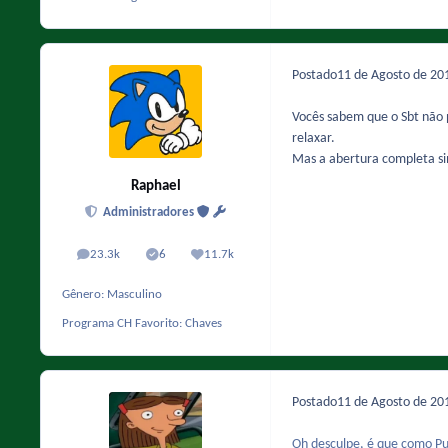
Postado
11 de Agosto de 2
Vocês sabem que o Sbt não 
relaxar.
Mas a abertura completa si
Raphael
Administradores
23.3k
6
11.7k
posts
Solutions
Reputação
Gênero:
Masculino
Programa CH Favorito:
Chaves
Postado
11 de Agosto de 2
Oh desculpe, é que como Pu