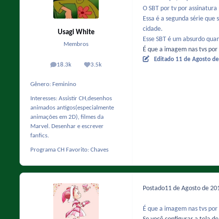
O SBT por tv por assinatura
Essa é a segunda série que 
cidade.
Usagi White
Esse SBT é um absurdo quand
Membros
É que a imagem nas tvs por 
Editado
11 de Agosto d
18.3k
3.5k
posts
Reputação
Gênero:
Feminino
Interesses:
Assistir CH,desenhos
animados antigos(especialmente
animações em 2D), filmes da
Marvel. Desenhar e escrever
fanfics.
Programa CH Favorito:
Chaves
Postado
11 de Agosto de 2
É que a imagem nas tvs por 