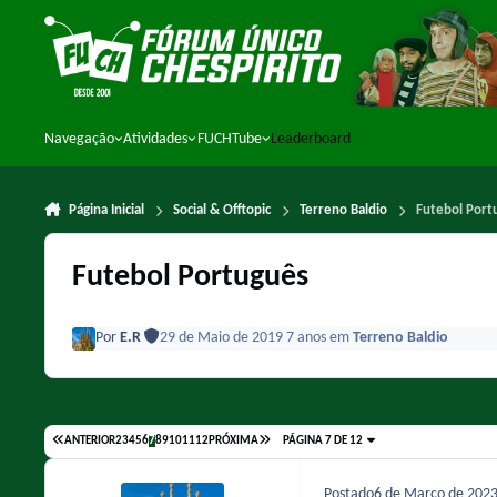
Ir para conteúdo
Navegação
Atividades
FUCHTube
Leaderboard
Página Inicial
Social & Offtopic
Terreno Baldio
Futebol Port
Futebol Português
Por
E.R
29 de Maio de 2019
7 anos
em
Terreno Baldio
ANTERIOR
2
3
4
5
6
7
8
9
10
11
12
PRÓXIMA
PÁGINA 7 DE 12
Postado
6 de Março de 202