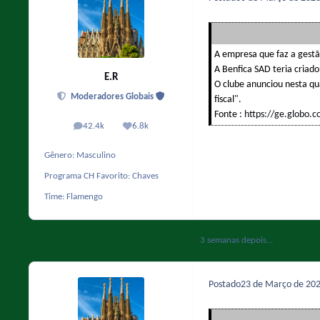
A empresa que faz a gestão
A Benfica SAD teria criado
E.R
O clube anunciou nesta qu
Moderadores Globais
fiscal".
Fonte :
https://ge.globo.c
42.4k
6.8k
posts
Reputação
Gênero:
Masculino
Programa CH Favorito:
Chaves
Time:
Flamengo
3 semanas depois...
Postado
23 de Março de 20