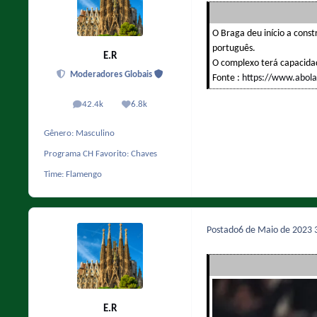
O Braga deu início a const
português.
E.R
O complexo terá capacida
Moderadores Globais
Fonte :
https://www.abola
42.4k
6.8k
posts
Reputação
Gênero:
Masculino
Programa CH Favorito:
Chaves
Time:
Flamengo
Postado
6 de Maio de 2023
E.R