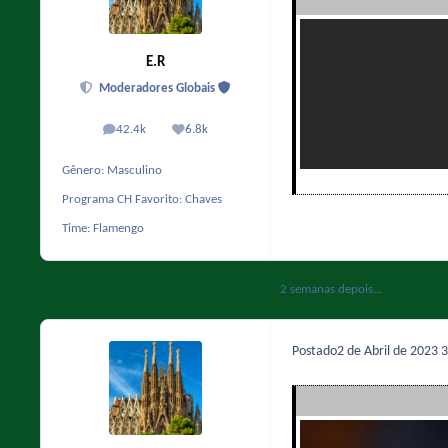
E.R
Moderadores Globais
42.4k
6.8k
posts
Reputação
Gênero:
Masculino
Programa CH Favorito:
Chaves
Time:
Flamengo
2 semanas depois...
Postado
2 de Abril de 2023
3