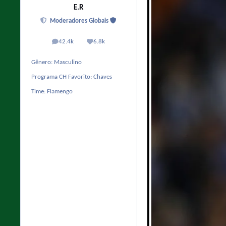
E.R
Moderadores Globais
42.4k
6.8k
posts
Reputação
Gênero:
Masculino
Programa CH Favorito:
Chaves
Time:
Flamengo