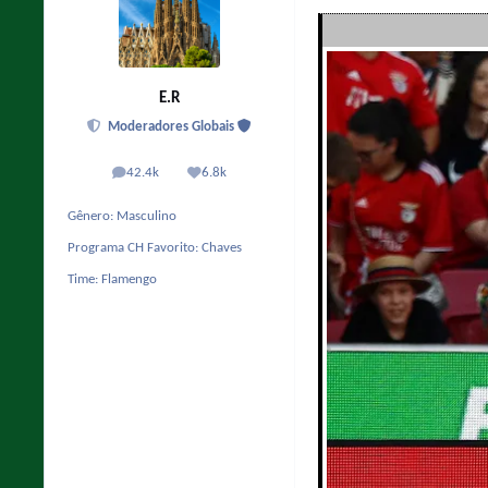
E.R
Moderadores Globais
42.4k
6.8k
posts
Reputação
Gênero:
Masculino
Programa CH Favorito:
Chaves
Time:
Flamengo