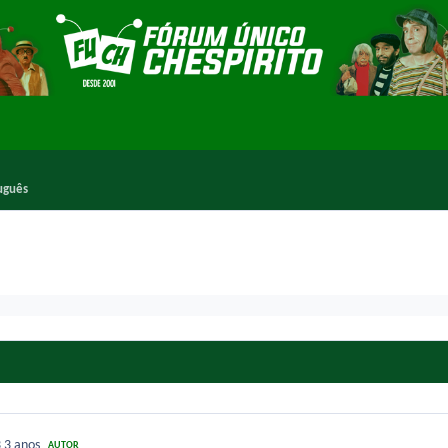
uguês
3
3 anos
AUTOR