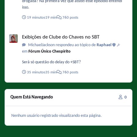
drogada? Na primeira vez que assisti esse episódio entendi
isso.
19 minutos
19 min
760 posts
Exibições de Clube do Chaves no SBT
Exibições de Clube do Chaves no SBT
MichaelJackson respondeu ao tópico de
Raphael
em
Fórum Único Chespirito
Será só questão do delay do +SBT?
35 minutos
35 min
760 posts
Quem Está Navegando
0
Nenhum usuário registrado visualizando esta página.