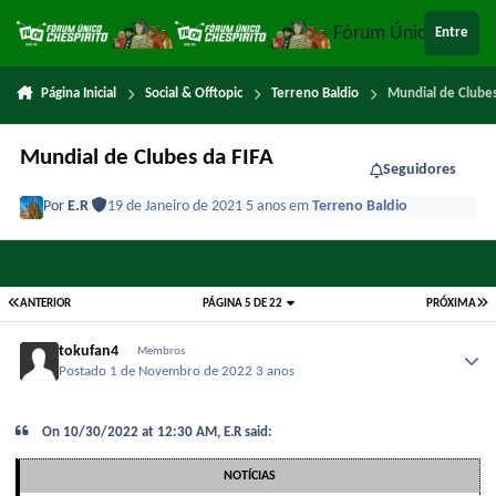
Ir para conteúdo
Fórum Único Chespi
Entre
Página Inicial
Social & Offtopic
Terreno Baldio
Mundial de Clubes
Mundial de Clubes da FIFA
Seguidores
Por
E.R
19 de Janeiro de 2021
5 anos
em
Terreno Baldio
ANTERIOR
PÁGINA 5 DE 22
PRÓXIMA
tokufan4
Membros
Postado
1 de Novembro de 2022
3 anos
On 10/30/2022 at 12:30 AM, E.R said:
NOTÍCIAS