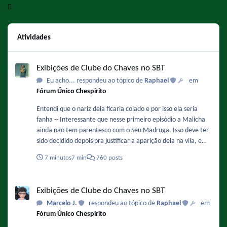
Atividades
Exibições de Clube do Chaves no SBT
Exibições de Clube do Chaves no SBT
Eu acho... respondeu ao tópico de
Raphael
em
Fórum Único Chespirito
Entendi que o nariz dela ficaria colado e por isso ela seria
fanha -- Interessante que nesse primeiro episódio a Malicha
ainda não tem parentesco com o Seu Madruga. Isso deve ter
sido decidido depois pra justificar a aparição dela na vila, e
também porque isso facilitaria a adaptação do papel da
7 minutos
7 min
760 posts
Chiquinha nos remakes.
Exibições de Clube do Chaves no SBT
Exibições de Clube do Chaves no SBT
Marcelo J.
respondeu ao tópico de
Raphael
em
Fórum Único Chespirito