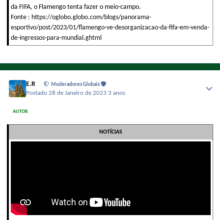
da FIFA, o Flamengo tenta fazer o meio-campo.
Fonte
:
https://oglobo.globo.com/blogs/panorama-
esportivo/post/2023/01/flamengo-ve-desorganizacao-da-fifa-em-venda-
de-ingressos-para-mundial.ghtml
E.R
Moderadores Globais
Postado
28 de Janeiro de 2023
3 anos
AUTOR
NOTÍCIAS