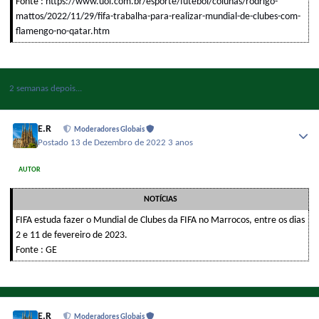
Fonte :
https://www.uol.com.br/esporte/futebol/colunas/rodrigo-
mattos/2022/11/29/fifa-trabalha-para-realizar-mundial-de-clubes-com-
flamengo-no-qatar.htm
2 semanas depois...
E.R
Moderadores Globais
Postado
13 de Dezembro de 2022
3 anos
AUTOR
NOTÍCIAS
FIFA estuda fazer o Mundial de Clubes da FIFA no Marrocos, entre os dias
2 e 11 de fevereiro de 2023.
Fonte : GE
E.R
Moderadores Globais