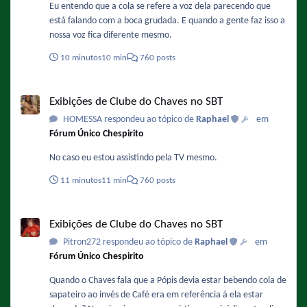
Eu entendo que a cola se refere a voz dela parecendo que
está falando com a boca grudada. E quando a gente faz isso a
nossa voz fica diferente mesmo.
10 minutos
10 min
760 posts
Exibições de Clube do Chaves no SBT
Exibições de Clube do Chaves no SBT
HOMESSA respondeu ao tópico de
Raphael
em
Fórum Único Chespirito
No caso eu estou assistindo pela TV mesmo.
11 minutos
11 min
760 posts
Exibições de Clube do Chaves no SBT
Exibições de Clube do Chaves no SBT
Pitron272 respondeu ao tópico de
Raphael
em
Fórum Único Chespirito
Quando o Chaves fala que a Pópis devia estar bebendo cola de
sapateiro ao invés de Café era em referência á ela estar