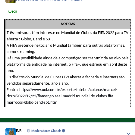
Postado
23 de Dezembro de 2022
3 anos
AUTOR
NOTÍCIAS
Três emissoras têm interesse no Mundial de Clubes da FIFA 2022 para TV
aberta : Globo, Band e SBT.
A FIFA pretende negociar o Mundial também para outras plataformas,
como streaming.
Há uma possibilidade ainda de a competição ser transmitida ao vivo pela
plataforma da entidade na internet, o Fifa+, que estreou em abril deste
ano.
Os direitos do Mundial de Clubes (TVs aberta e fechada e internet) são
vendidos separadamente, ano a ano.
Fonte :
https://www.uol.com.br/esporte/futebol/colunas/marcel-
rizzo/2022/12/22/flamengo-real-madrid-mundial-de-clubes-fifa-
marrocos-globo-band-sbt.htm
E.R
Moderadores Globais