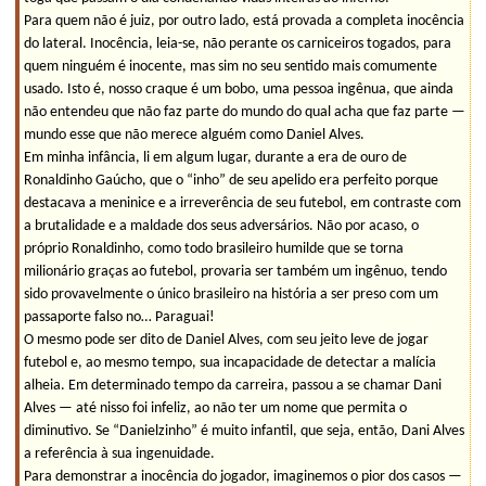
Para quem não é juiz, por outro lado, está provada a completa inocência
do lateral. Inocência, leia-se, não perante os carniceiros togados, para
quem ninguém é inocente, mas sim no seu sentido mais comumente
usado. Isto é, nosso craque é um bobo, uma pessoa ingênua, que ainda
não entendeu que não faz parte do mundo do qual acha que faz parte —
mundo esse que não merece alguém como Daniel Alves.
Em minha infância, li em algum lugar, durante a era de ouro de
Ronaldinho Gaúcho, que o “inho” de seu apelido era perfeito porque
destacava a meninice e a irreverência de seu futebol, em contraste com
a brutalidade e a maldade dos seus adversários. Não por acaso, o
próprio Ronaldinho, como todo brasileiro humilde que se torna
milionário graças ao futebol, provaria ser também um ingênuo, tendo
sido provavelmente o único brasileiro na história a ser preso com um
passaporte falso no… Paraguai!
O mesmo pode ser dito de Daniel Alves, com seu jeito leve de jogar
futebol e, ao mesmo tempo, sua incapacidade de detectar a malícia
alheia. Em determinado tempo da carreira, passou a se chamar Dani
Alves — até nisso foi infeliz, ao não ter um nome que permita o
diminutivo. Se “Danielzinho” é muito infantil, que seja, então, Dani Alves
a referência à sua ingenuidade.
Para demonstrar a inocência do jogador, imaginemos o pior dos casos —