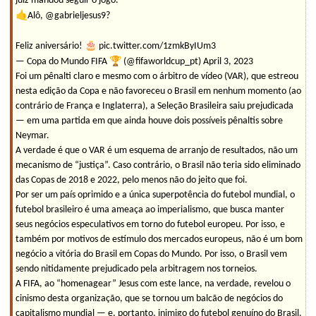
juiz mandou seguir o jogo.
🤙
Alô, @gabrieljesus9?
🎂
Feliz aniversário!
pic.twitter.com/1zmkByIUm3
🏆
— Copa do Mundo FIFA
(@fifaworldcup_pt) April 3, 2023
Foi um pênalti claro e mesmo com o árbitro de vídeo (VAR), que estreou
nesta edição da Copa e não favoreceu o Brasil em nenhum momento (ao
contrário de França e Inglaterra), a Seleção Brasileira saiu prejudicada
— em uma partida em que ainda houve dois possíveis pênaltis sobre
Neymar.
A verdade é que o VAR é um esquema de arranjo de resultados, não um
mecanismo de “justiça”. Caso contrário, o Brasil não teria sido eliminado
das Copas de 2018 e 2022, pelo menos não do jeito que foi.
Por ser um país oprimido e a única superpotência do futebol mundial, o
futebol brasileiro é uma ameaça ao imperialismo, que busca manter
seus negócios especulativos em torno do futebol europeu. Por isso, e
também por motivos de estímulo dos mercados europeus, não é um bom
negócio a vitória do Brasil em Copas do Mundo. Por isso, o Brasil vem
sendo nitidamente prejudicado pela arbitragem nos torneios.
A FIFA, ao “homenagear” Jesus com este lance, na verdade, revelou o
cinismo desta organização, que se tornou um balcão de negócios do
capitalismo mundial — e, portanto, inimigo do futebol genuíno do Brasil.