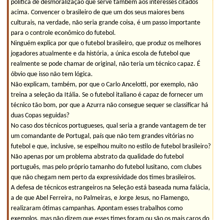
política de desmoralização que serve também aos interesses citados
acima. Convencer o brasileiro de que um dos seus maiores bens
culturais, na verdade, não seria grande coisa, é um passo importante
para o controle econômico do futebol.
Ninguém explica por que o futebol brasileiro, que produz os melhores
jogadores atualmente e da história, a única escola de futebol que
realmente se pode chamar de original, não teria um técnico capaz. É
óbvio que isso não tem lógica.
Não explicam, também, por que o Carlo Ancelotti, por exemplo, não
treina a seleção da Itália. Se o futebol italiano é capaz de fornecer um
técnico tão bom, por que a Azurra não consegue sequer se classificar há
duas Copas seguidas?
No caso dos técnicos portugueses, qual seria a grande vantagem de ter
um comandante de Portugal, país que não tem grandes vitórias no
futebol e que, inclusive, se espelhou muito no estilo de futebol brasileiro?
Não apenas por um problema abstrato da qualidade do futebol
português, mas pelo próprio tamanho do futebol lusitano, com clubes
que não chegam nem perto da expressividade dos times brasileiros.
A defesa de técnicos estrangeiros na Seleção está baseada numa falácia,
a de que Abel Ferreira, no Palmeiras, e Jorge Jesus, no Flamengo,
realizaram ótimas campanhas. Apontam esses trabalhos como
exemplos, mas não dizem que esses times foram ou são os mais caros do