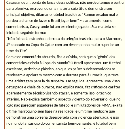
Casagrande Jr., ponta de lança dessa política, não perdeu tempo e partiu
para ofensiva, escrevendo uma matéria cujo título demonstra seu
principal objetivo, difamar o futebol brasileiro: “Ramon escalou mal e
perdeu a chance de fazer o Brasil jogar bem” – claramente, como
comentarista, Casagrande foi um excelente jogador. Sua matéria se
inicia da seguinte forma:
“Não foi nada estranha a derrota da seleção brasileira para o Marrocos,
4° colocado na Copa do Qatar com um desempenho muito superior ao
time do Tite”
Com esse comentário absurdo, fica a dúvida, será que o “gênio” dos
comentários assistiu à Copa do Mundo? O Brasil apresentou um futebol
excelente, artístico e plástico, ao qual os países subdesenvolvidos se
renderam e apoiaram mesmo com a derrota para à Croácia, que teve
uma arbitragem para lá de suspeita. Em seguida, apresenta uma visão
deturpada e cheia de buracos, não explica nada, faz críticas de caráter
aparentemente técnico visando atacar, e somente isso, o técnico
interino. Não explica também o aspecto violento do adversário, que no
jogo não pareciam jogadores de futebol e sim lutadores de MMA, exalta
o time marroquino sem base na realidade, é um time medíocre que
demonstrou uma correria desesperada com violência atenuada, e isso
no mundo fantasioso do comentarista bem-pensante, é futebol bem