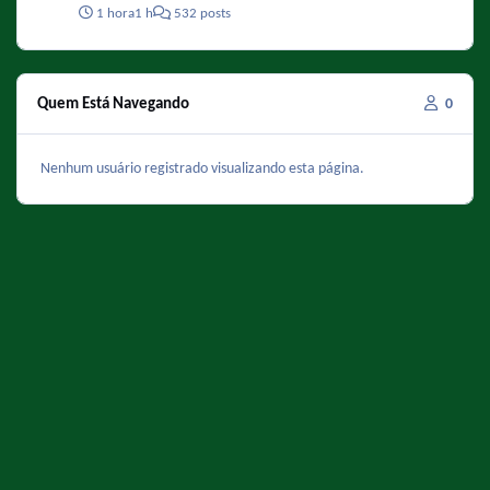
Episodio 50 (1974): Ratas vemos, intenciones no sabemos El
1 hora
1 h
532 posts
Chavo ✔️ Episodio 106 (1976): Barriendo el patio
Quem Está Navegando
0
Nenhum usuário registrado visualizando esta página.