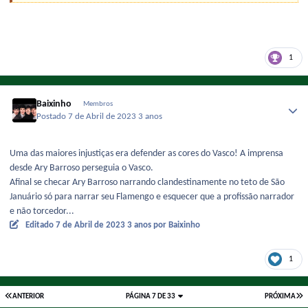
1
Baixinho
Membros
Postado
7 de Abril de 2023
3 anos
Uma das maiores injustiças era defender as cores do Vasco! A imprensa
desde Ary Barroso perseguia o Vasco.
Afinal se checar Ary Barroso narrando clandestinamente no teto de São
Januário só para narrar seu Flamengo e esquecer que a profissão narrador
e não torcedor...
Editado
7 de Abril de 2023
3 anos
por Baixinho
1
ANTERIOR
PÁGINA 7 DE 33
PRÓXIMA