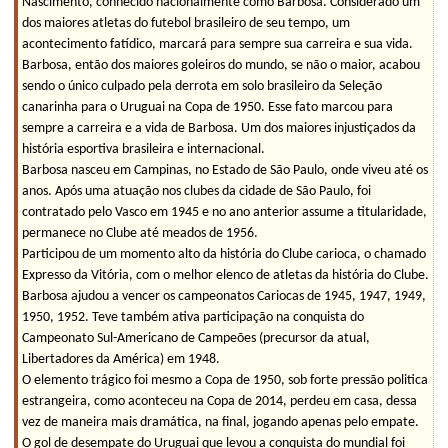
Nascimento, conhecido nacionalmente como Barbosa. Considerado um
dos maiores atletas do futebol brasileiro de seu tempo, um
acontecimento fatídico, marcará para sempre sua carreira e sua vida.
Barbosa, então dos maiores goleiros do mundo, se não o maior, acabou
sendo o único culpado pela derrota em solo brasileiro da Seleção
canarinha para o Uruguai na Copa de 1950. Esse fato marcou para
sempre a carreira e a vida de Barbosa. Um dos maiores injustiçados da
história esportiva brasileira e internacional.
Barbosa nasceu em Campinas, no Estado de São Paulo, onde viveu até os
anos. Após uma atuação nos clubes da cidade de São Paulo, foi
contratado pelo Vasco em 1945 e no ano anterior assume a titularidade,
permanece no Clube até meados de 1956.
Participou de um momento alto da história do Clube carioca, o chamado
Expresso da Vitória, com o melhor elenco de atletas da história do Clube.
Barbosa ajudou a vencer os campeonatos Cariocas de 1945, 1947, 1949,
1950, 1952. Teve também ativa participação na conquista do
Campeonato Sul-Americano de Campeões (precursor da atual,
Libertadores da América) em 1948.
O elemento trágico foi mesmo a Copa de 1950, sob forte pressão politica
estrangeira, como aconteceu na Copa de 2014, perdeu em casa, dessa
vez de maneira mais dramática, na final, jogando apenas pelo empate.
O gol de desempate do Uruguai que levou a conquista do mundial foi