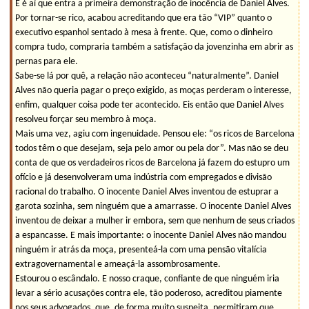
E é aí que entra a primeira demonstração de inocência de Daniel Alves.
Por tornar-se rico, acabou acreditando que era tão “VIP” quanto o
executivo espanhol sentado à mesa à frente. Que, como o dinheiro
compra tudo, compraria também a satisfação da jovenzinha em abrir as
pernas para ele.
Sabe-se lá por quê, a relação não aconteceu “naturalmente”. Daniel
Alves não queria pagar o preço exigido, as moças perderam o interesse,
enfim, qualquer coisa pode ter acontecido. Eis então que Daniel Alves
resolveu forçar seu membro à moça.
Mais uma vez, agiu com ingenuidade. Pensou ele: “os ricos de Barcelona
todos têm o que desejam, seja pelo amor ou pela dor”. Mas não se deu
conta de que os verdadeiros ricos de Barcelona já fazem do estupro um
ofício e já desenvolveram uma indústria com empregados e divisão
racional do trabalho. O inocente Daniel Alves inventou de estuprar a
garota sozinha, sem ninguém que a amarrasse. O inocente Daniel Alves
inventou de deixar a mulher ir embora, sem que nenhum de seus criados
a espancasse. E mais importante: o inocente Daniel Alves não mandou
ninguém ir atrás da moça, presenteá-la com uma pensão vitalícia
extragovernamental e ameaçá-la assombrosamente.
Estourou o escândalo. E nosso craque, confiante de que ninguém iria
levar a sério acusações contra ele, tão poderoso, acreditou piamente
nos seus advogados, que, de forma muito suspeita, permitiram que