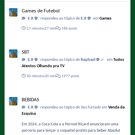
Games de Futebol
Games de Futebol
E.R
respondeu ao tópico de
E.R
em
Games
27 minutos
27 min
186 posts
SBT
SBT
E.R
respondeu ao tópico de
Raphael
em
Todos
Atentos Olhando pra TV
30 minutos
30 min
1977 posts
BEBIDAS
BEBIDAS
E.R
respondeu ao tópico de Seu Furtado em
Venda da
Esquina
Em 2024, a Coca-Cola e a Pernod Ricard anunciaram uma
parceria para lançar o coquetel pronto para beber Absolut