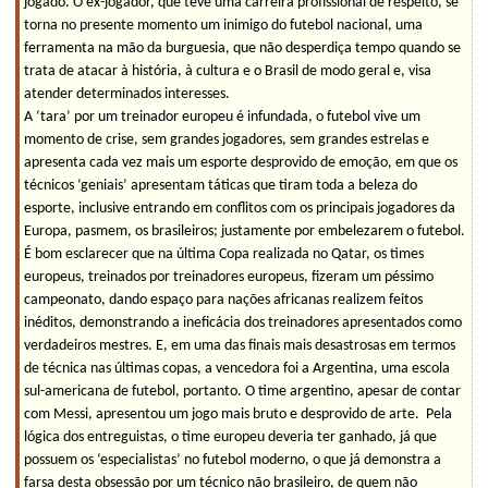
jogado. O ex-jogador, que teve uma carreira profissional de respeito, se
torna no presente momento um inimigo do futebol nacional, uma
ferramenta na mão da burguesia, que não desperdiça tempo quando se
trata de atacar à história, à cultura e o Brasil de modo geral e, visa
atender determinados interesses.
A ‘tara’ por um treinador europeu é infundada, o futebol vive um
momento de crise, sem grandes jogadores, sem grandes estrelas e
apresenta cada vez mais um esporte desprovido de emoção, em que os
técnicos ‘geniais’ apresentam táticas que tiram toda a beleza do
esporte, inclusive entrando em conflitos com os principais jogadores da
Europa, pasmem, os brasileiros; justamente por embelezarem o futebol.
É bom esclarecer que na última Copa realizada no Qatar, os times
europeus, treinados por treinadores europeus, fizeram um péssimo
campeonato, dando espaço para nações africanas realizem feitos
inéditos, demonstrando a ineficácia dos treinadores apresentados como
verdadeiros mestres. E, em uma das finais mais desastrosas em termos
de técnica nas últimas copas, a vencedora foi a Argentina, uma escola
sul-americana de futebol, portanto. O time argentino, apesar de contar
com Messi, apresentou um jogo mais bruto e desprovido de arte. Pela
lógica dos entreguistas, o time europeu deveria ter ganhado, já que
possuem os ‘especialistas’ no futebol moderno, o que já demonstra a
farsa desta obsessão por um técnico não brasileiro, de quem não