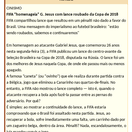
CINISMO
FIFA “homenageia” G. Jesus com lance roubado da Copa de 2018
FIFA compartilhou lance que resultou em um pênalti não dado a favor do
Brasil. Uma mensagem do imperialismo ao futebol brasileiro: "estão
sendo roubados, sabemos e continuaremos"
Em homenagem ao atacante Gabriel Jesus, que comemorou 26 anos
nesta segunda-feira (3), a FIFA publicou um lance do centro-avante da
Seleção Brasileira na Copa de 2018, disputada na Rússia. O lance foi um
dos melhores de Jesus naquela Copa, de onde ele passou mais ou menos
apagado.
A famosa “caneta” (ou “ovinho”) que ele realiza durante partida contra
a Bélgica, jogo que eliminou a Canarinho nas quartas-de-finais. No
entanto, a FIFA não mostrou o lance completo — isto é, quando o
atacante recupera a bola após fazê-la passar entre as pernas do
adversário. Por quê?
É simples: ao mostrar a continuidade do lance, a FIFA estaria
comprovando que o Brasil foi assaltado nesta partida. Jesus, ao
recuperar a bola, sofre imediatamente uma falta, um carrinho dado por
um zagueiro belga, dentro da área. Pênalti? Nada, escandalosamente, o