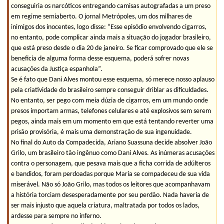
conseguiria os narcóticos entregando camisas autografadas a um preso
em regime semiaberto. O jornal Metrópoles, um dos milhares de
inimigos dos inocentes, logo disse: “Esse episódio envolvendo cigarros,
no entanto, pode complicar ainda mais a situação do jogador brasileiro,
que está preso desde o dia 20 de janeiro. Se ficar comprovado que ele se
beneficia de alguma forma desse esquema, poderá sofrer novas
acusações da Justiça espanhola”.
Se é fato que Dani Alves montou esse esquema, só merece nosso aplauso
pela criatividade do brasileiro sempre conseguir driblar as dificuldades.
No entanto, ser pego com meia dúzia de cigarros, em um mundo onde
presos importam armas, telefones celulares e até explosivos sem serem
pegos, ainda mais em um momento em que está tentando reverter uma
prisão provisória, é mais uma demonstração de sua ingenuidade.
No final do Auto da Compadecida, Ariano Suassuna decide absolver João
Grilo, um brasileiro tão ingênuo como Dani Alves. As inúmeras acusações
contra o personagem, que pesava mais que a ficha corrida de adúlteros
e bandidos, foram perdoadas porque Maria se compadeceu de sua vida
miserável. Não só João Grilo, mas todos os leitores que acompanhavam
a história torciam desesperadamente por seu perdão. Nada haveria de
ser mais injusto que aquela criatura, maltratada por todos os lados,
ardesse para sempre no inferno.