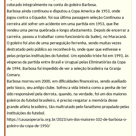
colocado integralmente na conta do goleiro Barbosa.
Barbosa ainda continuou e disputou a Copa America de 1953, onde
jogou contra o Equador, foi sua última passagem seleção Continuou a
cerreira até sofrer um acidente em uma partida em 1953, que lhe
rendeu uma perna quebrada e longo afastamento. Depois de encerrar a
carreira, passou a trabalhar como funcionário da Suderj, no Maracanã.
O goleiro foi alvo de uma perseguição ferrenha, sendo muitas vezes
destratado pelo público ao reconhecê-lo, onde quer que estivesse e
pelas próprias instituições do futebol. Um episódio triste foi em 1993, às
vésperas da partida entre Brasil e Uruguai pelas Eliminatórias da Copa
de 1994, Barbosa foi impedido de ver a seleção brasileira na Granja
Comary.
Barbosa morreu em 2000, em dificuldades financeiras, sendo auxiliado
pelo Vasco, seu antigo clube. Sofreu a vida inteira como a penha de ter
sido responsável pela derrota, quando, na verdade, foi um dos maiores
goleiros do futebol brasileiro, é preciso resgatar a memória desse
grande atleta brasileiro, tão maltratado pelo fanatismo propalado pelas
instituições do futebol.
https://causaoperaria.org.br/2023/um-dos-maiores-102-de-barbosa-o-
goleiro-da-copa-de-1950/