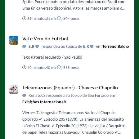
Sprite. Pouco depois, o produto desembarcou no Brasil com
uma única versão disponível. Agora, as marcas ampliam o
portfólio nacional com um novo sabor que chega em breve às
31 minutos
31 min
804 posts
gôndolas. A novidade é o Absolut Sprite Frutas Vermelhas,
coquetel pronto para beber que combina Vodka Absolut, o
Vai e Vem do Futebol
refrigerante de limão Sprite e o sabor de frutas vermelhas,
Vai e Vem do Futebol
descrito pelas marcas como uma mistura equilibrada entre
E.R
respondeu ao tópico de
E.R
em
Terreno Baldio
notas doces e ácidas. A bebida possui 5 % de teor alcoólico.
Fonte : https://gkpb.com.br/196347/absolut-vodka-sprite-
Iago (lateral esquerdo / São Paulo)
frutas-vermelhas/
40 minutos
40 min
535 posts
Teleamazonas (Equador) - Chaves e Chapolin
Teleamazonas (Equador) - Chaves e Chapolin
RenatoCS respondeu ao tópico de Seu Furtado em
Exibições Internacionais
Viernes 7 de agosto: Teleamazonas Nacional Chapulín
Colorado ✔️ Episodio 205 (1978): La amenaza del mosquito
biónico El Chavo ✔️ Episodio 20 (1973): La viejita / Barquitos
de papel Teleamazonas Guayaquil Chapulín Colorado ✔️