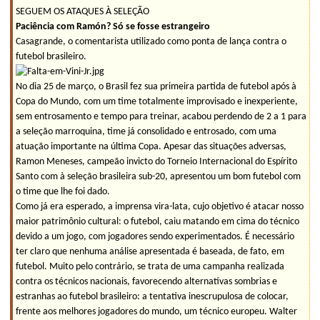
SEGUEM OS ATAQUES À SELEÇÃO
Paciência com Ramón? Só se fosse estrangeiro
Casagrande, o comentarista utilizado como ponta de lança contra o
futebol brasileiro.
No dia 25 de março, o Brasil fez sua primeira partida de futebol após à
Copa do Mundo, com um time totalmente improvisado e inexperiente,
sem entrosamento e tempo para treinar, acabou perdendo de 2 a 1 para
a seleção marroquina, time já consolidado e entrosado, com uma
atuação importante na última Copa. Apesar das situações adversas,
Ramon Meneses, campeão invicto do Torneio Internacional do Espírito
Santo com à seleção brasileira sub-20, apresentou um bom futebol com
o time que lhe foi dado.
Como já era esperado, a imprensa vira-lata, cujo objetivo é atacar nosso
maior patrimônio cultural: o futebol, caiu matando em cima do técnico
devido a um jogo, com jogadores sendo experimentados. É necessário
ter claro que nenhuma análise apresentada é baseada, de fato, em
futebol. Muito pelo contrário, se trata de uma campanha realizada
contra os técnicos nacionais, favorecendo alternativas sombrias e
estranhas ao futebol brasileiro: a tentativa inescrupulosa de colocar,
frente aos melhores jogadores do mundo, um técnico europeu. Walter