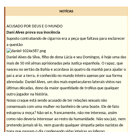
NOTÍCIAS
ACUSADO POR DEUS E O MUNDO
Dani Alves prova sua inocência
Suposto contrabando de cigarros era a peça que faltava para esclarecer
a questão
Daniel Alves da Silva, filho de dona Lúcia e seu Domingos, é hoje uma das
mais de 50 mil almas aprisionadas pela Justiça espanhola. O rapaz, que
nasceu no sertão da Bahia e acordava às quatro da manhã para ajudar o
pai a arar a terra, é conhecido no mundo inteiro apenas por sua forma
abreviada: Daniel Alves, um dos mais espetaculares laterais vistos nas
últimas décadas, dono da maior quantidade de troféus que qualquer
outro jogador na história.
Nosso craque está sendo acusado de ter relações sexuais não
consensuais com uma mulher no banheiro de uma boate. Ele de fato
estuprou a moça? Não sei e, francamente, não me interessa, assim
como não deveria interessar ao resto da humanidade. Não sou juiz, nem
pretendo jamais sê-lo, nem guardo qualquer simpatia pelos nazistas de
toga que passam o dia condenando vidas inteiras ao inferno.