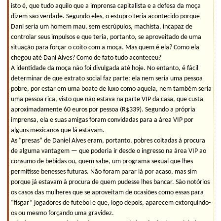
isto é, que tudo aquilo que a imprensa capitalista e a defesa da moça
dizem são verdade. Segundo eles, o estupro teria acontecido porque
Dani seria um homem mau, sem escrúpulos, machista, incapaz de
controlar seus impulsos e que teria, portanto, se aproveitado de uma
situação para forçar o coito com a moça. Mas quem é ela? Como ela
chegou até Dani Alves? Como de fato tudo aconteceu?
A identidade da moça não foi divulgada até hoje. No entanto, é fácil
determinar de que extrato social faz parte: ela nem seria uma pessoa
pobre, por estar em uma boate de luxo como aquela, nem também seria
uma pessoa rica, visto que não estava na parte VIP da casa, que custa
aproximadamente 60 euros por pessoa (R$339). Segundo a própria
imprensa, ela e suas amigas foram convidadas para a área VIP por
alguns mexicanos que lá estavam.
As “presas” de Daniel Alves eram, portanto, pobres coitadas à procura
de alguma vantagem — que poderia ir desde o ingresso na área VIP ao
consumo de bebidas ou, quem sabe, um programa sexual que lhes
permitisse benesses futuras. Não foram parar lá por acaso, mas sim
porque já estavam à procura de quem pudesse lhes bancar. São notórios
os casos das mulheres que se aproveitam de ocasiões como essas para
“fisgar” jogadores de futebol e que, logo depois, aparecem extorquindo-
os ou mesmo forçando uma gravidez.