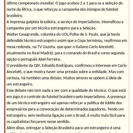
último campeonato mundial. O jogo acabou 2 a 1 para os a seleção do
norte da África, o que reforçou a campanha dos inimigos do futebol
brasileiro.
A imprensa golpista brasileira, a serviço do imperialismo, intensificou a
campanha por um técnico estrangeiro para a Seleção.
Walter Casagrande, colunista do UOL/Folha de S. Paulo, que já havia
defendido técnico estrangeiro assim que a Copa terminou, reafirmou em
mesa redonda, na TV Gazeta, que quer o italiano Carlo Ancelotti,
atualmente no Real Madrid, para o comando do Brasil e como segunda
opção o português Abel Ferreira.
O presidente da CBF, Ednaldo Rodrigues, confirmou o interesse em Carlo
Ancelotti, o que mostra haver uma pressão sobre a entidade. Mas com
certeza, há também uma divisão. Muitos setores se opõem à ideia de
um estrangeiro.
Esse debate não tem nada a ver com a qualidade do técnico. O que está
em jogo é o controle do futebol brasileiro pelo imperialismo. A presença
de um técnico estrangeiro vai apenas reforçar a política de lobbie dos
empresários para a convocação de determinados jogadores. Tendo um
estrangeiro, sem nenhuma ligação com o Brasil, é muito mais fácil para
os capitalistas forçarem nesse sentido.
Além disso, entregar a Seleção Brasileira para um estrangeiro é uma