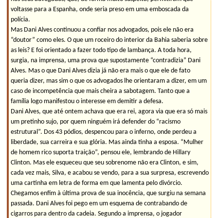
voltasse para a Espanha, onde seria preso em uma emboscada da
polícia.
Mas Dani Alves continuou a confiar nos advogados, pois ele não era
“doutor” como eles. O que um roceiro do interior da Bahia saberia sobre
as leis? E foi orientado a fazer todo tipo de lambança. A toda hora,
surgia, na imprensa, uma prova que supostamente “contradizia” Dani
Alves. Mas o que Dani Alves dizia já não era mais o que ele de fato
queria dizer, mas sim o que os advogados lhe orientaram a dizer, em um
caso de incompetência que mais cheira a sabotagem. Tanto que a
família logo manifestou o interesse em demitir a defesa.
Dani Alves, que até ontem achava que era rei, agora via que era só mais
um pretinho sujo, por quem ninguém irá defender do “racismo
estrutural”. Dos 43 pódios, despencou para o inferno, onde perdeu a
liberdade, sua carreira e sua glória. Mas ainda tinha a esposa. “Mulher
de homem rico suporta traição”, pensou ele, lembrando de Hillary
Clinton. Mas ele esqueceu que seu sobrenome não era Clinton, e sim,
cada vez mais, Silva, e acabou se vendo, para a sua surpresa, escrevendo
uma cartinha em letra de forma em que lamenta pelo divórcio.
Chegamos enfim à última prova de sua inocência, que surgiu na semana
passada. Dani Alves foi pego em um esquema de contrabando de
cigarros para dentro da cadeia. Segundo a imprensa, o jogador