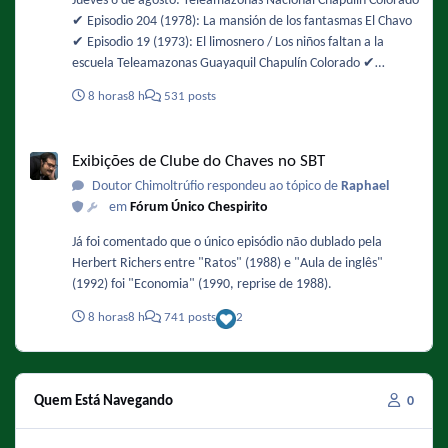
Jueves 6 de agosto: Teleamazonas Nacional Chapulín Colorado
✔️ Episodio 204 (1978): La mansión de los fantasmas El Chavo
✔️ Episodio 19 (1973): El limosnero / Los niños faltan a la
escuela Teleamazonas Guayaquil Chapulín Colorado ✔️
Episodio 49 (1974): Buscando alojamiento / La chicharra
8 horas
8 h
531 posts
paralizadora El Chavo ✔️ Episodio 105 (1975): La fuente de los
deseos
Exibições de Clube do Chaves no SBT
Exibições de Clube do Chaves no SBT
Doutor Chimoltrúfio respondeu ao tópico de
Raphael
em
Fórum Único Chespirito
Já foi comentado que o único episódio não dublado pela
Herbert Richers entre "Ratos" (1988) e "Aula de inglês"
(1992) foi "Economia" (1990, reprise de 1988).
8 horas
8 h
741 posts
2
Quem Está Navegando
0