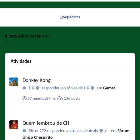
Seguidores
Ir para a lista de tópicos
Atividades
Donkey Kong
Donkey Kong
E.R
respondeu ao tópico de
E.R
em
Games
27 minutos
27 min
136 posts
Quem lembrou de CH
Quem lembrou de CH
Pitron272 respondeu ao tópico de
Andy
em
Fórum
Único Chespirito