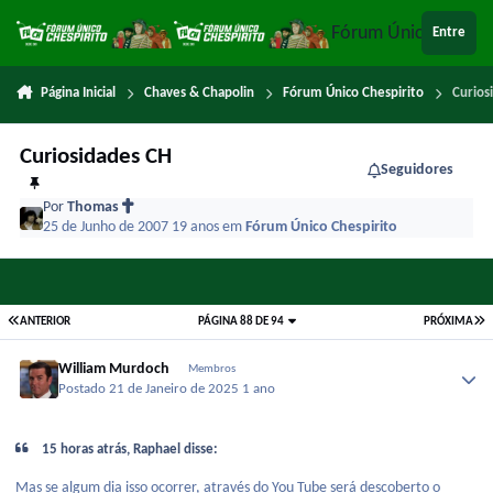
Ir para conteúdo
Fórum Único Chespi
Entre
Página Inicial
Chaves & Chapolin
Fórum Único Chespirito
Curios
Curiosidades CH
Seguidores
Por
Thomas
25 de Junho de 2007
19 anos
em
Fórum Único Chespirito
ANTERIOR
PÁGINA 88 DE 94
PRÓXIMA
William Murdoch
Membros
Postado
21 de Janeiro de 2025
1 ano
15 horas atrás, Raphael disse:
Mas se algum dia isso ocorrer, através do You Tube será descoberto o