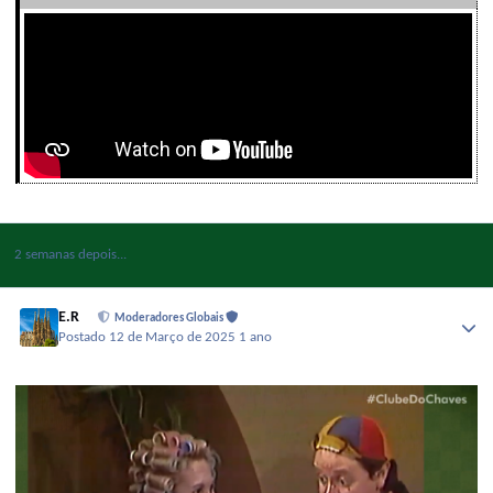
2 semanas depois...
E.R
Moderadores Globais
Postado
12 de Março de 2025
1 ano