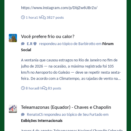
https://www.instagram.com/p/DbjZw6UBrZo/
1 hora
1 h
3827 posts
Você prefere frio ou calor?
Você prefere frio ou calor?
E.R
respondeu ao tópico de Barbirotto em
Fórum
Social
A ventania que causou estragos no Rio de Janeiro no fim de
julho de 2026 — na ocasião, a máxima registrada foi 105
km/h no Aeroporto do Galeão — deve se repetir nesta sexta-
feira. De acordo com a Climatempo, as rajadas de vento na
Região Metropolita podem ficar entre 71 km/h e 90 km/h,
8 horas
8 h
83 posts
com possibilidade de queda de árvores. Os ventos devem
ganhar força ao longo do dia, com maior intensidade entre
Teleamazonas (Equador) - Chaves e Chapolin
12h e 18h. Fonte :
Teleamazonas (Equador) - Chaves e Chapolin
https://oglobo.globo.com/rio/noticia/2026/08/06/rajadas-de-
RenatoCS respondeu ao tópico de Seu Furtado em
vento-mais-intensas-sao-esperadas-entre-12h-e-18h-desta-
Exibições Internacionais
sexta-feira-diz-climatempo.ghtml - De novo !