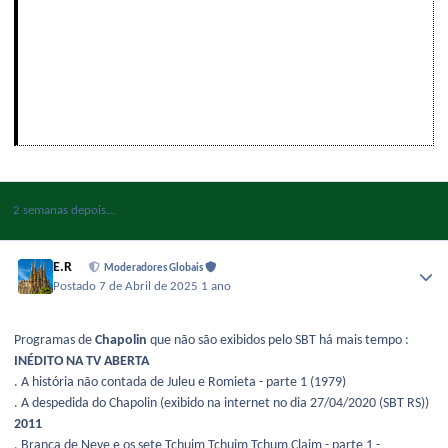
2 semanas depois...
E.R
Moderadores Globais
Postado
7 de Abril de 2025
1 ano
Programas de
Chapolin
que não são exibidos pelo SBT há mais tempo :
INÉDITO NA TV ABERTA
. A história não contada de Juleu e Romieta - parte 1 (1979)
. A despedida do Chapolin (exibido na internet no dia 27/04/2020 (SBT RS))
2011
. Branca de Neve e os sete Tchuim Tchuim Tchum Claim - parte 1 -