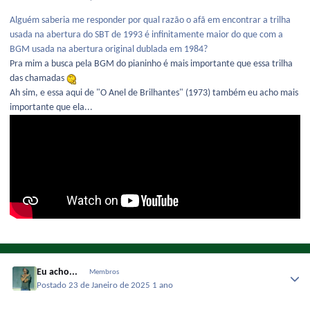
Alguém saberia me responder por qual razão o afã em encontrar a trilha
usada na abertura do SBT de 1993 é infinitamente maior do que com a
BGM usada na abertura original dublada em 1984?
Pra mim a busca pela BGM do pianinho é mais importante que essa trilha
das chamadas
Ah sim, e essa aqui de "O Anel de Brilhantes" (1973) também eu acho mais
importante que ela...
Eu acho...
Membros
Postado
23 de Janeiro de 2025
1 ano