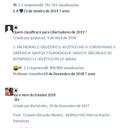
Rodada - 10/01/19 - 22h00 Ajax x Flamengo São Paulo x Eintracht 2°
2 respostas
761 visualizações
Rodada - 12/01/19 São Paulo x Ajax - 15h00 Flamengo x Eintracht -
E.R
13 de Janeiro de 2019
7 anos
18h00 O Torneio esse ano terá transmissão da Band em TV aberta e
do SporTV na TV a cabo. Band divide rede para exibir primeiros
Quem classificará para Libertadores de 2019 ?
jogos da …
Quem classificará para Libertadores de 2019 ?
Criado por
goytacaz
,
9 de Abril de 2018
1- PALMEIRAS 2- CRUZEIRO 3- ATLÉTICO MG 4- CORINTHIANS 5-
GRÊMIO 6- SANTOS 7-FLAMENGO 8- VASCO 9- SÃO PAULO 10-
BOTAFOGO 11- ATLÉTICO PR 12- BAHIA
3 respostas
800 visualizações
Professor Inventivo
19 de Dezembro de 2018
7 anos
Vai e Vem do Futebol 2018
Vai e Vem do Futebol 2018
6
Criado por
Barbirotto
,
29 de Dezembro de 2017
Fred - Cruzeiro Ricardo Oliveira - Atlético-MG Marcos Rocha -
Palmeiras