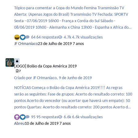
Tópico para comentar a Copa do Mundo Femina Transmissão TV
Aberta: (Apenas Jogos do Brasil) Transmissão TV Fechada: SPORTV
Sexta - 07/06/2019 16h00 - França x Coréia do Sul Sábado -
08/06/2019 10h00 - Alemanha x China 13h00 - Espanha x Africa do
Sul 16h00 - Noruega x Nigéria Domingo - 09/06/2019 08h00 -
64 respostas
4.7k visualizações
Austrália x Itália 10h30 - Brasil x Jamaica 13h00 - Inglaterra x
JF CHmaníaco
23 de Julho de 2019
7 anos
Escócia
[JOGO] Bolão da Copa América 2019
[JOGO] Bolão da Copa América 2019
7
Criado por
JF CHmaníaco
,
9 de Junho de 2019
NOTÍCIAS Começa o Bolão da Copa América 2019!!!! As regras
serão as seguintes: Fase de grupos: Acerto do resultado correto: 100
pontos Acerto do vencedor (ou acertar que haverá um empate): 50
pontos Quartas: Acerto do resultado correto: 200 pontos Acerto do
vencedor (ou acertar que haverá um empate): 100 pontos Se houver
95 respostas
6.6k visualizações
pênaltis e acertar o vencedor na disputa de pênaltis: pontuação do
Abreu
10 de Julho de 2019
7 anos
resultado do jogo + 50 pontos Semis: Acerto do resultado correto:
300 pontos Acerto do vencedor (ou acertar que haverá um empate):
Brincadeiras com os times rivais