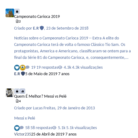
Tottenham . Atlético de Madrid . Bayern de Munique . Napoli .
Campeonato Carioca 2019
Roma . Porto . Benfica . Borussia Dortmund . Schalke 04 . Monaco .
Campeonato Carioca 2019
Valen…
2
Criado por
E.R
,
23 de Setembro de 2018
Notícias sobre o Campeonato Carioca 2019 -- Extra A elite do
Campeonato Carioca terá de volta o famoso Clássico Tio Sam. Os
protagonistas, America e Americano, classificaram-se ontem para a
final da Série B1 do Campeonato Carioca, e, consequentemente,
garantiram presença na disputa da Série A de 2019. As vagas vieram
19 respostas
4.3k visualizações
após uma vitória do Mecão sobre o Sampaio Correia, no Giulite
E.R
5 de Maio de 2019
7 anos
Coutinho, e com o time de Campos derrotando o Audax no
Ferreirão, em Cardoso Moreira. Com o acesso garantido, as duas
Quem É Melhor? Messi vs Pelé
equipes decidem o título da Série B1, em jogo único, em local que
Quem É Melhor? Messi vs Pelé
será definido por sorteio. O duelo será no próximo sábado, às 15h.
4
— Venc…
Criado por
Lucas Freitas
,
29 de Janeiro de 2013
Messi x Pelé
58 respostas
5.1k visualizações
Victor235
25 de Abril de 2019
7 anos