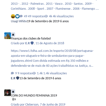
2013 - . 2012 - Palmeiras . 2011 - Vasco . 2010 - Santos . 2009 -
Corinthians . 2008 - Sport . 2007 - Fluminense . 2006 - Flamengo .
2005 - Paulista . 2004 - Santo André . 2003 - Cruzeiro . 2002 -
49 respostas
4k visualizações
Corinthians . 2001 - Grêmio . 2000 - Cruzeiro . 1999 - Juventude .
Usagi White
19 de Setembro de 2019
6 anos
1998 - Palmeiras . 1997 - Grêmio . 1996 - Cruzeiro . 1995 -
Corinthians . 1994 - Grêmio . 1993 - Cruzeiro . 1992 - Internacional .
Finanças dos clubes de futebol
1991 - Criciúma . 1990 - F…
Finanças dos clubes de futebol
Criado por
E.R
,
11 de Agosto de 2018
https://www1.folha.uol.com.br/esporte/2018/08/portuguesa-
aposta-em-alugueis-e-feira-de-ambulantes-para-pagar-
jogadores.shtml Com dívida estimada em R$ 350 milhões e
defendendo-se de mais de 60 ações trabalhistas na Justiça, o
presidente da Portuguesa, Alexandre Barros, encontrou um
9 respostas
1.4k visualizações
caminho para poder fazer com que a equipe sobreviva: alugar a
E.R
13 de Setembro de 2019
6 anos
área do Canindé. É dessa forma que o time da capital paulista
consegue pagar os salários de funcionários e jogadores. As contas do
COPA DO MUNDO FEMININA 2019
clube estão penhoradas. Atualmente, a equipe rubro-verde aluga o
COPA DO MUNDO FEMININA 2019
ginásio de esportes por R$ 60 mil para a Igreja Renascer, além de
5
uma churrascaria na Marginal Tietê, por R$ 20 mil. O dinhe…
Criado por
Cleberson
,
7 de Junho de 2019