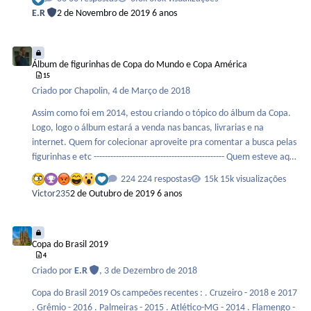
E.R
2 de Novembro de 2019
6 anos
Álbum de figurinhas de Copa do Mundo e Copa América
Álbum de figurinhas de Copa do Mundo e Copa América
15
Criado por
Chapolin
,
4 de Março de 2018
Assim como foi em 2014, estou criando o tópico do álbum da Copa.
Logo, logo o álbum estará a venda nas bancas, livrarias e na
internet. Quem for colecionar aproveite pra comentar a busca pelas
figurinhas e etc ----------------------------------------------- Quem esteve aqui
em 2014 deve se lembrar, e aqui deixo para quem quiser re-lembrar
224 respostas
15k visualizações
disso o tópico do álbum da copa de 2014.
Victor235
2 de Outubro de 2019
6 anos
Copa do Brasil 2019
Copa do Brasil 2019
4
Criado por
E.R
,
3 de Dezembro de 2018
Copa do Brasil 2019 Os campeões recentes : . Cruzeiro - 2018 e 2017
. Grêmio - 2016 . Palmeiras - 2015 . Atlético-MG - 2014 . Flamengo -