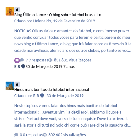
Blog Último Lance - O blog sobre futebol brasileiro
Blog Último Lance - O blog sobre futebol brasileiro
Criado por
Helenaldo
,
19 de Fevereiro de 2019
NOTÍCIAS Olá usuários e amantes do futebol, e com imenso prazer
que venho convidar todos vocês para lerem e participarem do meu
novo blog o Último Lance, o blog que irá falar sobre os times do RJ a
cidade maravilhosa, além claro dos outros clubes, portanto se você
torce para algum time de lá ou acompanha as noticias sobre os
9 respostas
831 visualizações
times de lá, não deixem de participar e de comentar, toda ajuda
E.R
30 de Março de 2019
7 anos
nesse começo de projeto e bem vida. Acessem: Último Lance
Hinos mais bonitos do futebol internacional
Hinos mais bonitos do futebol internacional
Criado por
E.R
,
30 de Março de 2019
Neste tópicos vamos falar dos hinos mais bonitos do futebol
internacional : . Juventus Simili a degli eroi, abbiamo il cuore a
strisce Portaci dove vuoi, verso le tue conquiste Dove tu arriverai,
sarà la storia di tutti noi Solo chi corre può Fare di te la squadra che
sei Juve, storia di un grande amore Bianco che abbraccia il nero Coro
0 respostas
602 visualizações
che si alza davvero, per te Portaci dove vuoi, siamo una curva in