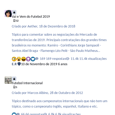
campeão ao final do primeiro turno. * O campeão ao final do
segundo turno. * Os 6 times mais bem classificados *** ao final do
Vai e Vem do Futebol 2019
segundo turno. ** Os 4 times rebaixados ao final do segundo turno.
Vai e Vem do Futebol 2019
** …
12
Criado por
Aether
,
18 de Dezembro de 2018
Tópico para comentar sobre as negociações do Mercado de
transferências de 2019. Principais contratações dos grandes times
brasileiros no momento: Ramiro - Corinthians Jorge Sampaoli -
Santos Abel Braga - Flamengo Léo Pelé - São Paulo Matheus
Fernandes - Palmeiras
169 respostas
11.4k visualizações
E.R
10 de Novembro de 2019
6 anos
Futebol Internacional
Futebol Internacional
5
Criado por
Marcos Albino
,
28 de Outubro de 2012
Tópico destinado aos campeonatos internacionais que não tem um
tópico, como o campeonato Inglês, espanhol, Italiano e etc.
66 respostas
6.8k visualizações