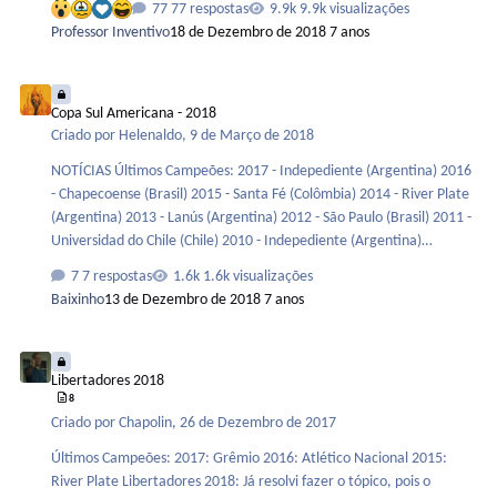
77 respostas
9.9k visualizações
Professor Inventivo
18 de Dezembro de 2018
7 anos
Copa Sul Americana - 2018
Copa Sul Americana - 2018
Criado por
Helenaldo
,
9 de Março de 2018
NOTÍCIAS Últimos Campeões: 2017 - Indepediente (Argentina) 2016
- Chapecoense (Brasil) 2015 - Santa Fé (Colômbia) 2014 - River Plate
(Argentina) 2013 - Lanús (Argentina) 2012 - São Paulo (Brasil) 2011 -
Universidad do Chile (Chile) 2010 - Indepediente (Argentina)
Participantes Argentina: Rosário Central San Lorenzo Lanús Newell's
7 respostas
1.6k visualizações
Old Boys Defensa y Justicia Colón Bolívia: Blooming Guabirá Bolívia 3
Baixinho
13 de Dezembro de 2018
7 anos
Bolívia 4 Chile: Union Española Everton …
Libertadores 2018
Libertadores 2018
8
Criado por
Chapolin
,
26 de Dezembro de 2017
Últimos Campeões: 2017: Grêmio 2016: Atlético Nacional 2015:
River Plate Libertadores 2018: Já resolvi fazer o tópico, pois o