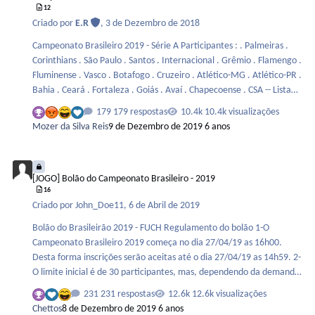
12
Criado por
E.R
,
3 de Dezembro de 2018
Campeonato Brasileiro 2019 - Série A Participantes : . Palmeiras .
Corinthians . São Paulo . Santos . Internacional . Grêmio . Flamengo .
Fluminense . Vasco . Botafogo . Cruzeiro . Atlético-MG . Atlético-PR .
Bahia . Ceará . Fortaleza . Goiás . Avaí . Chapecoense . CSA -- Lista
de campeões : . 2018 - Palmeiras . 2017 - Corinthians . 2016 -
179 respostas
10.4k visualizações
Palmeiras . 2015 - Corinthians . 2014 - Cruzeiro . 2013 - Cruzeiro .
Mozer da Silva Reis
9 de Dezembro de 2019
6 anos
2012 - Fluminense . 2011 - Corinthians . 2010 - Fluminense . 2009 -
Flamengo . 2008 - São Paulo . 2007 - São Paulo . 2006 - São Paulo .
[JOGO] Bolão do Campeonato Brasileiro - 2019
2005 - Cori…
[JOGO] Bolão do Campeonato Brasileiro - 2019
16
Criado por
John_Doe11
,
6 de Abril de 2019
Bolão do Brasileirão 2019 - FUCH Regulamento do bolão 1-O
Campeonato Brasileiro 2019 começa no dia 27/04/19 as 16h00.
Desta forma inscrições serão aceitas até o dia 27/04/19 as 14h59. 2-
O limite inicial é de 30 participantes, mas, dependendo da demanda
eu posso alterar a estrutura da planilha para incluir mais se for o
231 respostas
12.6k visualizações
caso. 3-Os participantes ao se inscreverem deverão postar: O
Chettos
8 de Dezembro de 2019
6 anos