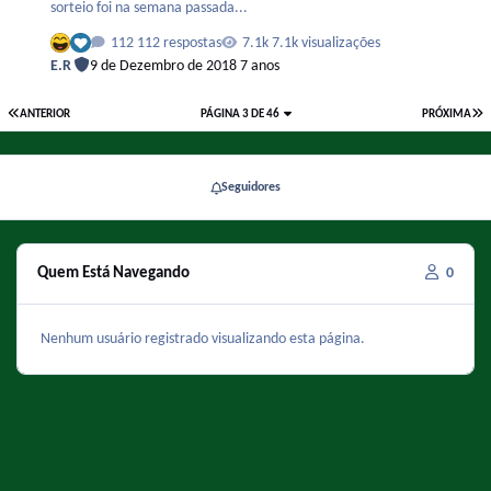
sorteio foi na semana passada...
112 respostas
7.1k visualizações
E.R
9 de Dezembro de 2018
7 anos
ANTERIOR
PÁGINA 3 DE 46
PRÓXIMA
Seguidores
Quem Está Navegando
0
Nenhum usuário registrado visualizando esta página.