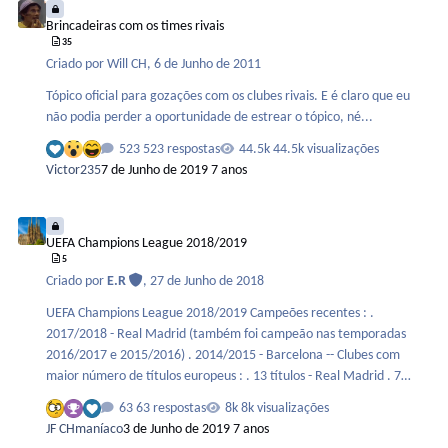
200 pontos Se houver pênaltis e ace…
Brincadeiras com os times rivais
35
Criado por
Will CH
,
6 de Junho de 2011
Tópico oficial para gozações com os clubes rivais. E é claro que eu
não podia perder a oportunidade de estrear o tópico, né...
523 respostas
44.5k visualizações
Victor235
7 de Junho de 2019
7 anos
UEFA Champions League 2018/2019
UEFA Champions League 2018/2019
5
Criado por
E.R
,
27 de Junho de 2018
UEFA Champions League 2018/2019 Campeões recentes : .
2017/2018 - Real Madrid (também foi campeão nas temporadas
2016/2017 e 2015/2016) . 2014/2015 - Barcelona -- Clubes com
maior número de títulos europeus : . 13 títulos - Real Madrid . 7
títulos - Milan . 5 títulos - Barcelona, Bayern de Munique e Liverpool
63 respostas
8k visualizações
-- Alguns clubes já classificados : . Real Madrid . Barcelona . Juventus
JF CHmaníaco
3 de Junho de 2019
7 anos
. Inter de Milão . Liverpool . Manchester City . Manchester United .