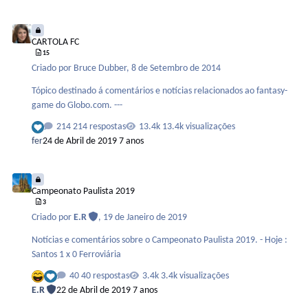
CARTOLA FC
CARTOLA FC
15
Criado por
Bruce Dubber
,
8 de Setembro de 2014
Tópico destinado á comentários e notícias relacionados ao fantasy-
game do Globo.com. ---
214 respostas
13.4k visualizações
fer
24 de Abril de 2019
7 anos
Campeonato Paulista 2019
Campeonato Paulista 2019
3
Criado por
E.R
,
19 de Janeiro de 2019
Notícias e comentários sobre o Campeonato Paulista 2019. - Hoje :
Santos 1 x 0 Ferroviária
40 respostas
3.4k visualizações
E.R
22 de Abril de 2019
7 anos