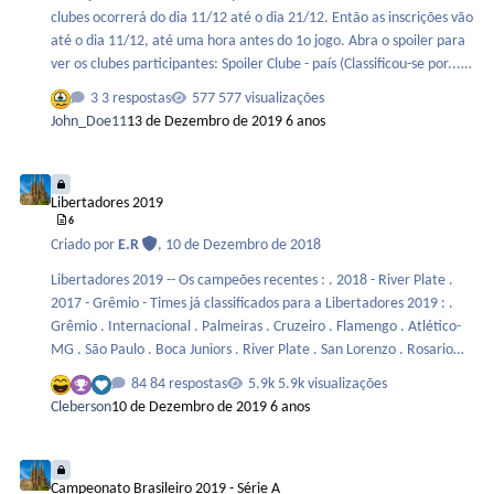
clubes ocorrerá do dia 11/12 até o dia 21/12. Então as inscrições vão
até o dia 11/12, até uma hora antes do 1o jogo. Abra o spoiler para
ver os clubes participantes: Spoiler Clube - país (Classificou-se por...)
Al Sadd - Catar (País-sede) Hienghène Sport - Nova Caledônia (OFC)
3 respostas
577 visualizações
Al Hilal - Arábia Saudita (AFC) Espérance de Tunis - Tunísia (CAF)
John_Doe11
13 de Dezembro de 2019
6 anos
Monterrey - México (Concacaf) Flamengo - Brasil (Conmebol) …
Libertadores 2019
Libertadores 2019
6
Criado por
E.R
,
10 de Dezembro de 2018
Libertadores 2019 -- Os campeões recentes : . 2018 - River Plate .
2017 - Grêmio - Times já classificados para a Libertadores 2019 : .
Grêmio . Internacional . Palmeiras . Cruzeiro . Flamengo . Atlético-
MG . São Paulo . Boca Juniors . River Plate . San Lorenzo . Rosario
Central . Huracán . Godoy Cruz . Defensor . Talleres . Peñarol .
84 respostas
5.9k visualizações
Nacional . Danubio . Atlético Nacional . Tolima . Universidad de Chile
Cleberson
10 de Dezembro de 2019
6 anos
. Palestino . Universidad Católica . Universidad de Concepción . Cerro
Porteño . Olímpia . Nacional . Libertad . Jorge Wilstermann . The
Campeonato Brasileiro 2019 - Série A
Strongest . Bar…
Campeonato Brasileiro 2019 - Série A