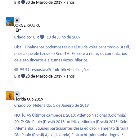
E.R
30 de Março de 2019
7 anos
festa Come un abbraccio noi E ancora non ci basta Ogni pagina
nuova sai Sarà ancora la storia di tutti noi Solo chi corre può Fare di
JORGE KAJURU
te quello che sei. Juve, storia di un grande amore Bianco che
JORGE KAJURU
abbraccia il nero Coro che…
7
Criado por
E.R
,
10 de Julho de 2007
Oba ! Finalmente podemos ter o Kajuru de volta para todo o Brasil,
queria que ele fizesse o RedeTV! Esporte à noite, os comentários
dele são sinceros e algumas vezes, hilários.
99 respostas
16k visualizações
E.R
28 de Março de 2019
7 anos
Florida Cup 2019
Florida Cup 2019
Criado por
Helenaldo
,
5 de Janeiro de 2019
NOTÍCIAS Últimos campeões: 2018: Atlético Nacional (Colômbia)
2017: São Paulo (Brasil) 2016: Atlético Mineiro (Brasil) 2015: Koln
(Alemanha) Equipes participantes dessa edição: Flamengo (Brasil)
São Paulo (Brasil) Ajax (Holanda) Eintracht (Alemanha) Jogos 1°