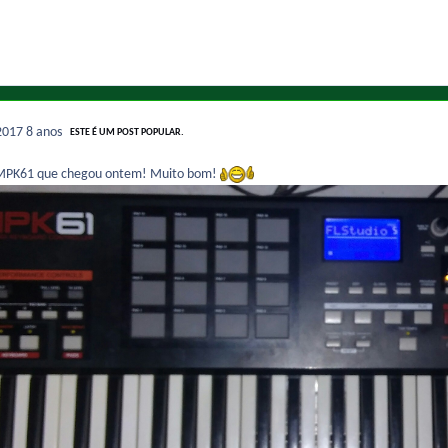
2017
8 anos
ESTE É UM POST POPULAR.
 MPK61 que chegou ontem! Muito bom!