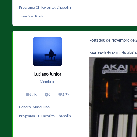
Programa CH Favorito:
Chapolin
Time:
São Paulo
Postado
8 de Novembro de 
Meu teclado MIDI da Akai
Luciano Junior
Membros
6.4k
1
2.7k
posts
Solutions
Reputação
Gênero:
Masculino
Programa CH Favorito:
Chapolin