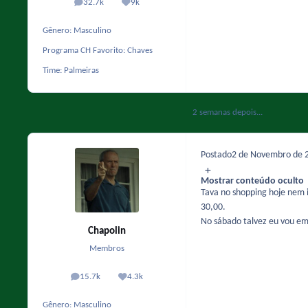
32.7k
9k
posts
Reputação
Gênero:
Masculino
Programa CH Favorito:
Chaves
Time:
Palmeiras
2 semanas depois...
Postado
2 de Novembro de 
Mostrar conteúdo oculto
Tava no shopping hoje nem
30,00.
No sábado talvez eu vou em 
Chapolin
Membros
15.7k
4.3k
posts
Reputação
Gênero:
Masculino