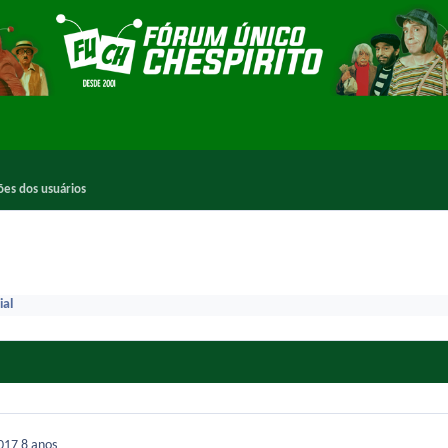
ões dos usuários
ial
2017
8 anos