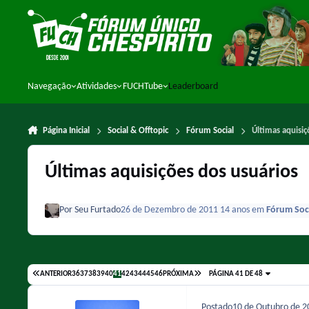
Ir para conteúdo
Navegação
Atividades
FUCHTube
Leaderboard
Página Inicial
Social & Offtopic
Fórum Social
Últimas aquisiç
Últimas aquisições dos usuários
Por
Seu Furtado
26 de Dezembro de 2011
14 anos
em
Fórum Soc
ANTERIOR
36
37
38
39
40
41
42
43
44
45
46
PRÓXIMA
PÁGINA 41 DE 48
Postado
10 de Outubro de 