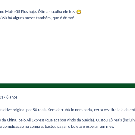
o Moto G5 Plus hoje. Ótima escolha ele fez.
 3360 há alguns meses também, que é ótimo!
2017
8 anos
drive original por 50 reais. Sem derrubá-lo nem nada, certa vez tirei ele da e
o da China, pelo Ali Express (que acabou vindo da Suécia). Custou 18 reais (inc
 complicação na compra, bastou pagar o boleto e esperar um mês.