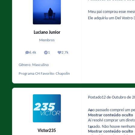
Meu pai comprou esse mesm
Ele adquiriu um Del Vostro
Luciano Junior
Membros
6.4k
1
2.7k
posts
Solutions
Reputação
Gênero:
Masculino
Programa CH Favorito:
Chapolin
Postado
12 de Outubro de 
Ano passado comprei um pen 
Mostrar conteúdo oculto
Aí resolvi comprar um diret
taxado. Não houve nenhuma
Victor235
Mostrar conteúdo oculto