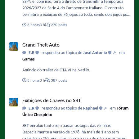
ESPN e, com isso, terá o direito de transmitir a temporada
2026/2027 da Serie A do Campeonato Italiano. O contrato
permitirá a exibição de 76 jogos ao todo, sendo dois jogos por
rodada. As transmissões serão feitas simultaneamente no
3 horas
3 h
270 posts
canal oficial da SportyNet no YouTube, de forma gratuita, e na
TV por assinatura. Fonte :
Grand Theft Auto
https://maquinadoesporte.com.br/midia/sportynet-exibira-
Grand Theft Auto
serie-a-italiana-apos-acordo-de-sublicenciamento-com-a-
E.R
respondeu ao tópico de
José Antonio
em
espn/
Games
Anúncio do trailer de GTA VI na Netflix.
3 horas
3 h
387 posts
Exibições de Chaves no SBT
Exibições de Chaves no SBT
E.R
respondeu ao tópico de
Raphael
em
Fórum
Único Chespirito
SBT enrolou tanto sem passar as sagas das vizinhas
(especialmente a versão de 1978, há mais de 1 ano sem
exibição na TV), que agora corre o risco de não passar esses