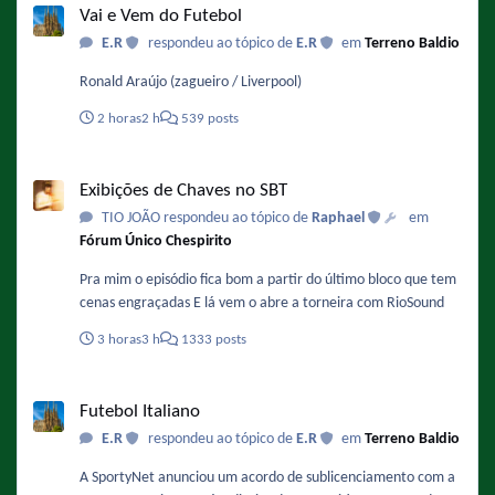
Vai e Vem do Futebol
E.R
respondeu ao tópico de
E.R
em
Terreno Baldio
Ronald Araújo (zagueiro / Liverpool)
2 horas
2 h
539 posts
Exibições de Chaves no SBT
Exibições de Chaves no SBT
TIO JOÃO respondeu ao tópico de
Raphael
em
Fórum Único Chespirito
Pra mim o episódio fica bom a partir do último bloco que tem
cenas engraçadas E lá vem o abre a torneira com RioSound
3 horas
3 h
1333 posts
Futebol Italiano
Futebol Italiano
E.R
respondeu ao tópico de
E.R
em
Terreno Baldio
A SportyNet anunciou um acordo de sublicenciamento com a