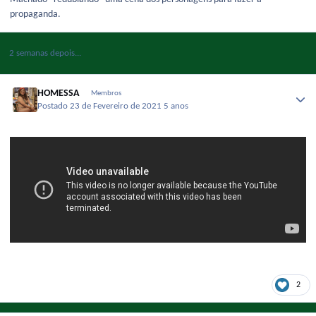
propaganda.
2 semanas depois...
HOMESSA
Membros
Postado
23 de Fevereiro de 2021
5 anos
2