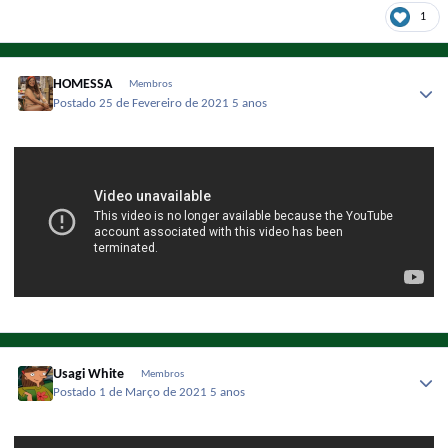
1
HOMESSA
Membros
Postado
25 de Fevereiro de 2021
5 anos
Usagi White
Membros
Postado
1 de Março de 2021
5 anos