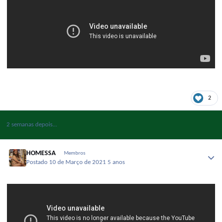
2
2 semanas depois...
HOMESSA
Membros
Postado
10 de Março de 2021
5 anos