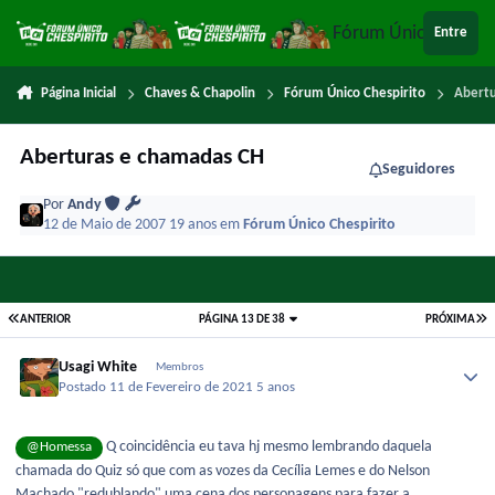
Ir para conteúdo
Fórum Único Chespi
Entre
Página Inicial
Chaves & Chapolin
Fórum Único Chespirito
Abertu
Aberturas e chamadas CH
Seguidores
Por
Andy
12 de Maio de 2007
19 anos
em
Fórum Único Chespirito
ANTERIOR
PÁGINA 13 DE 38
PRÓXIMA
Usagi White
Membros
Postado
11 de Fevereiro de 2021
5 anos
Q coincidência eu tava hj mesmo lembrando daquela
@Homessa
chamada do Quiz só que com as vozes da Cecília Lemes e do Nelson
Machado "redublando" uma cena dos personagens para fazer a