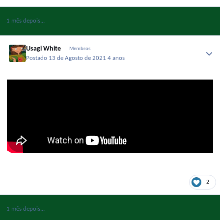
1 mês depois...
Usagi White
Membros
Postado
13 de Agosto de 2021
4 anos
2
1 mês depois...