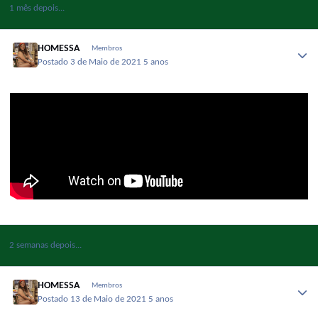
1 mês depois...
HOMESSA
Membros
Postado
3 de Maio de 2021
5 anos
2 semanas depois...
HOMESSA
Membros
Postado
13 de Maio de 2021
5 anos