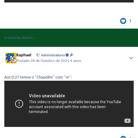
1
2 semanas depois...
Raphael
Administradores
Postado
26 de Outubro de 2021
4 anos
Aos 0:27 temos o "Chapolim" com "m":