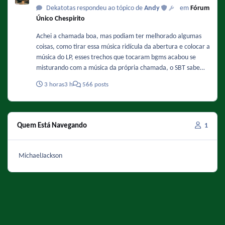
Dekatotas respondeu ao tópico de
Andy
em
Fórum
Único Chespirito
Achei a chamada boa, mas podiam ter melhorado algumas
coisas, como tirar essa música ridícula da abertura e colocar a
música do LP, esses trechos que tocaram bgms acabou se
misturando com a música da própria chamada, o SBT sabe
fazer vinhetas caprichadas, só falta pararem de serem
3 horas
3 h
566 posts
preguiçosos e encaixarem as bgms do jeito certo e
principalmente esse aí vem o chaves.
Quem Está Navegando
1
MichaelJackson