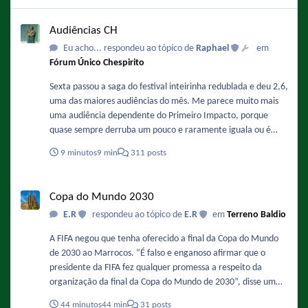
Audiências CH
Audiências CH
Eu acho... respondeu ao tópico de
Raphael
em
Fórum Único Chespirito
Sexta passou a saga do festival inteirinha redublada e deu 2,6,
uma das maiores audiências do mês. Me parece muito mais
uma audiência dependente do Primeiro Impacto, porque
quase sempre derruba um pouco e raramente iguala ou é
superior. Então quando o PI vai bem, Chaves vai bem. Quando
9 minutos
9 min
311 posts
vai mal, Chaves vai mal.
Copa do Mundo 2030
Copa do Mundo 2030
E.R
respondeu ao tópico de
E.R
em
Terreno Baldio
A FIFA negou que tenha oferecido a final da Copa do Mundo
de 2030 ao Marrocos. “É falso e enganoso afirmar que o
presidente da FIFA fez qualquer promessa a respeito da
organização da final da Copa do Mundo de 2030”, disse um
porta-voz da entendida ao jornal espanhol AS. Anteriormente,
44 minutos
44 min
31 posts