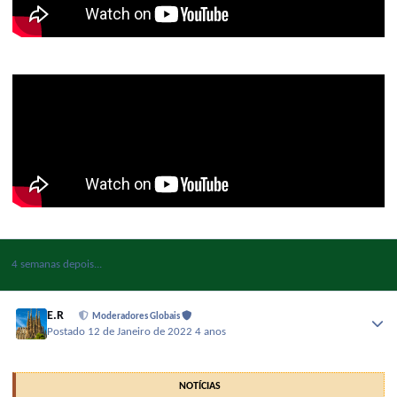
4 semanas depois...
E.R
Moderadores Globais
Postado
12 de Janeiro de 2022
4 anos
NOTÍCIAS