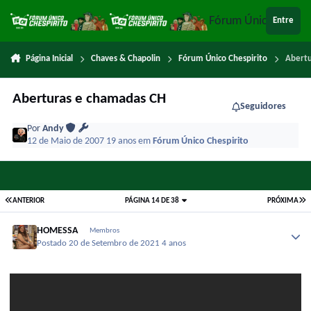
Ir para conteúdo
Fórum Único Chespi
Entre
Página Inicial
Chaves & Chapolin
Fórum Único Chespirito
Abertu
Aberturas e chamadas CH
Seguidores
Por
Andy
12 de Maio de 2007
19 anos
em
Fórum Único Chespirito
ANTERIOR
PÁGINA 14 DE 38
PRÓXIMA
HOMESSA
Membros
Postado
20 de Setembro de 2021
4 anos