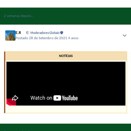
2 semanas depois...
E.R
Moderadores Globais
Postado
28 de Setembro de 2021
4 anos
NOTÍCIAS