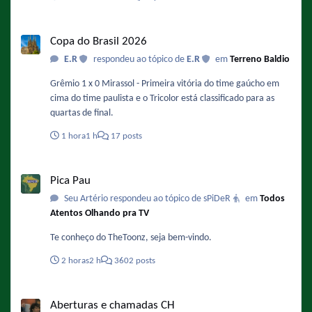
o jornal The Times publicou uma informação dizendo que
Gianni Infantino, presidente da FIFA, havia oferecido a final da
Copa do Brasil 2026
Copa do Mundo de 2030 ao Marrocos em troca de apoio para
Copa do Brasil 2026
sua reeleição. De acordo com a imprensa espanhola, o
E.R
respondeu ao tópico de
E.R
em
Terreno Baldio
Santiago Bernabéu, estádio do Real Madrid, é o principal
palco esportivo favorito a receber a decisão em 2030. Fonte :
Grêmio 1 x 0 Mirassol - Primeira vitória do time gaúcho em
https://www.metropoles.com/esportes/apos-rumores-fifa-
cima do time paulista e o Tricolor está classificado para as
nega-ter-oferecido-final-da-copa-ao-marrocos
quartas de final.
1 hora
1 h
17 posts
Pica Pau
Pica Pau
Seu Artério respondeu ao tópico de sPiDeR
em
Todos
Atentos Olhando pra TV
Te conheço do TheToonz, seja bem-vindo.
2 horas
2 h
3602 posts
Aberturas e chamadas CH
Aberturas e chamadas CH