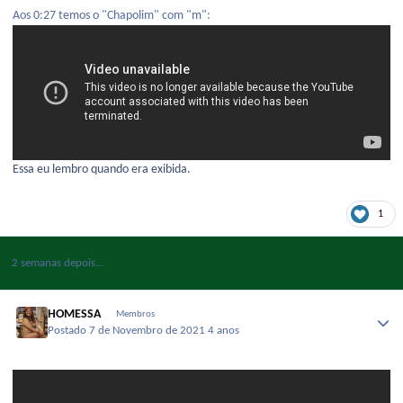
Aos 0:27 temos o "Chapolim" com "m":
Essa eu lembro quando era exibida.
1
2 semanas depois...
HOMESSA
Membros
Postado
7 de Novembro de 2021
4 anos